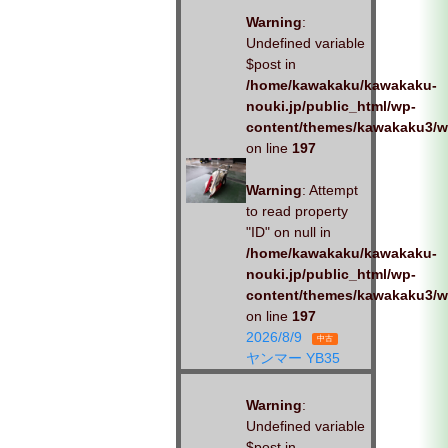
Warning
:
Undefined variable
$post in
/home/kawakaku/kawakaku-
nouki.jp/public_html/wp-
content/themes/kawakaku3/w
on line
197
Warning
: Attempt
to read property
"ID" on null in
/home/kawakaku/kawakaku-
nouki.jp/public_html/wp-
content/themes/kawakaku3/w
on line
197
2026/8/9
中古
ヤンマー YB35
Warning
:
Undefined variable
$post in