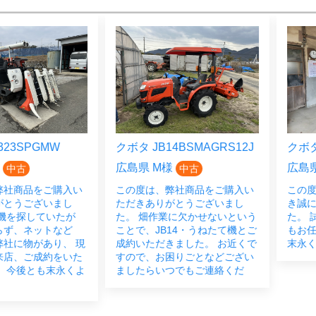
23SPGMW
クボタ JB14BSMAGRS12J
クボタ 
広島県 M様
広島県
中古
中古
弊社商品をご購入い
この度は、弊社商品をご購入い
この度
がとうございまし
ただきありがとうございまし
き誠に
機を探していたが
た。 畑作業に欠かせないという
た。 
らず、ネットなど
ことで、JB14・うねたて機とご
もお任
社に物があり、 現
成約いただきました。 お近くで
末永く
来店、ご成約をいた
すので、お困りごとなどござい
 今後とも末永くよ
ましたらいつでもご連絡くだ