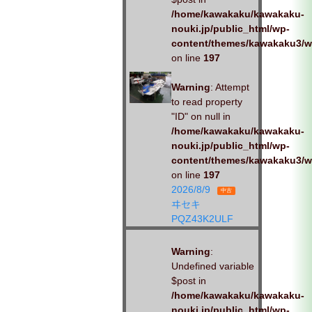
/home/kawakaku/kawakaku-
nouki.jp/public_html/wp-
content/themes/kawakaku3/w
on line
197
Warning
: Attempt
to read property
"ID" on null in
/home/kawakaku/kawakaku-
nouki.jp/public_html/wp-
content/themes/kawakaku3/w
on line
197
2026/8/9
中古
ヰセキ
PQZ43K2ULF
Warning
:
Undefined variable
$post in
/home/kawakaku/kawakaku-
nouki.jp/public_html/wp-