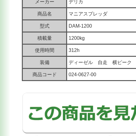
メーカー
デリカ
商品名
マニアスプレッダ
型式
DAM-1200
積載量
1200kg
使用時間
312h
装備
ディーゼル 自走 横ピーク
商品コード
024-0627-00