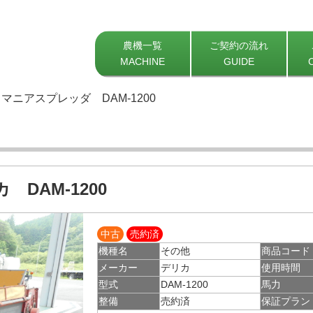
農機一覧
ご契約の流れ
MACHINE
GUIDE
マニアスプレッダ DAM-1200
 DAM-1200
中古
売約済
機種名
その他
商品コード
メーカー
デリカ
使用時間
型式
DAM-1200
馬力
整備
売約済
保証プラン