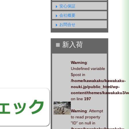
安心保証
会社概要
お問合せ
Warning
:
Undefined variable
$post in
/home/kawakaku/kawakaku-
nouki.jp/public_html/wp-
content/themes/kawakaku3/w
on line
197
Warning
: Attempt
to read property
"ID" on null in