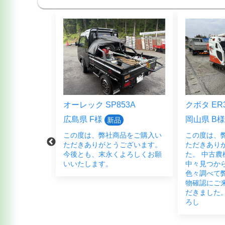
5HFB
オーレック SP853A
クボタ ER3
広島県 F様
岡山県 B様
新品
品をご購入頂
この度は、弊社商品をご購入い
この度は、
ございまし
ただきありがとうございます。
ただきあり
く宜しくお願
今後とも、末永くよろしくお願
た。 中古農
いいたします。
中々見つか
色々調べて弊
物確認にご
だきました。
ろし