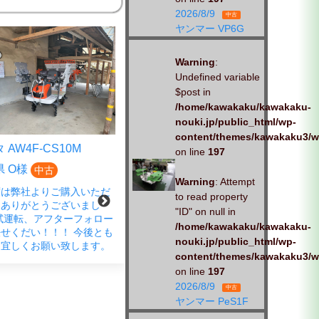
2026/8/9
中古
ヤンマー VP6G
Warning
:
Undefined variable
$post in
/home/kawakaku/kawakaku-
nouki.jp/public_html/wp-
content/themes/kawakaku3/w
AW4F-CS10M
クボタ EP4DF-CS
on line
197
 O様
広島県 S様
中古
中古
Warning
: Attempt
は弊社よりご購入いただ
この度は、弊社商品をご購入い
to read property
ありがとうございまし
ただきありがとうございまし
"ID" on null in
試運転、アフターフォロー
た。 春の蔵出し市にご来店さ
/home/kawakaku/kawakaku-
せくだい！！！ 今後とも
れ、ご成約いただきました。
nouki.jp/public_html/wp-
宜しくお願い致します。
「試運転もお願いします」とお
content/themes/kawakaku3/w
声がけいただきました。 しっか
on line
197
りと、対応させていただきま
す。お
2026/8/9
中古
ヤンマー PeS1F