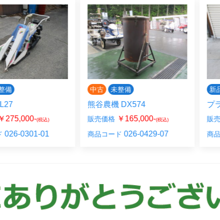
備
中古
未整備
新品
27
熊谷農機 DX574
プラウ 
75,000-
￥165,000-
販売価格
販売価
(税込)
(税込)
26-0301-01
026-0429-07
商品コード
商品コ