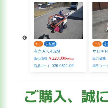
中古
未整備
中古
未整
ンクゴリラ
有光 ATC432M
ヰセキ RL
せください
(税
￥220,000-
￥2
販売価格
販売価格
(税込)
026-0311-00
0
商品コード
商品コード
ORILLA