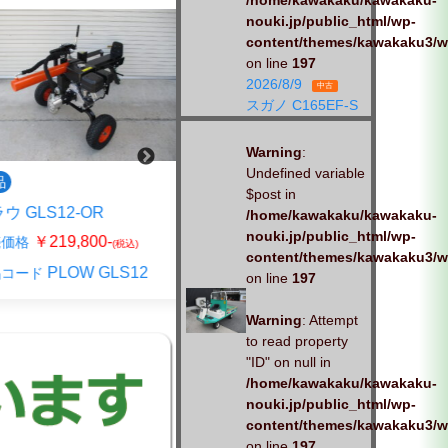
/home/kawakaku/kawakaku-
nouki.jp/public_html/wp-
content/themes/kawakaku3/w
on line
197
2026/8/9
中古
スガノ C165EF-S
Warning
:
新品
Undefined variable
$post in
丸山製作所 HNJ-1201H
GLS12-OR
/home/kawakaku/kawakaku-
￥1,243,000-
販売価格
(税込)
nouki.jp/public_html/wp-
￥219,800-
格
(税込)
HNJ-1201H_HNJ
商品コード
content/themes/kawakaku3/w
PLOW GLS12
ード
on line
197
Warning
: Attempt
to read property
"ID" on null in
/home/kawakaku/kawakaku-
nouki.jp/public_html/wp-
content/themes/kawakaku3/w
on line
197