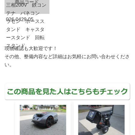
商品コード
三相200V 鉄コン
テナ バネコン
026-0429-05
ラセン ホースス
タンド キャスタ
ースタンド 回転
スタンド
現物確認も大歓迎です！
その他、整備内容など詳細はお気軽にお問い合わせくださ
い。