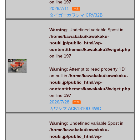
on line
197
2026/7/11
中古
タイガーカワシマ CRV32B
Warning
: Undefined variable $post in
/home/kawakaku/kawakaku-
nouki.jp/public_html/wp-
content/themes/kawakaku3/wiget.php
on line
197
Warning
: Attempt to read property "ID"
on null in
/home/kawakaku/kawakaku-
nouki.jp/public_html/wp-
content/themes/kawakaku3/wiget.php
on line
197
2026/7/28
中古
カワシマ ACK1810D-4WD
Warning
: Undefined variable $post in
/home/kawakaku/kawakaku-
nouki.jp/public_html/wp-