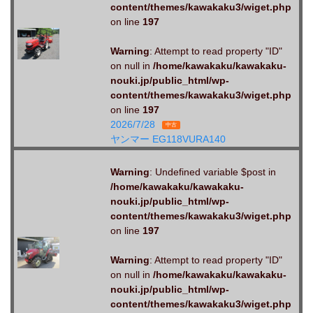
content/themes/kawakaku3/wiget.php
on line
197
Warning
: Attempt to read property "ID"
on null in
/home/kawakaku/kawakaku-
nouki.jp/public_html/wp-
content/themes/kawakaku3/wiget.php
on line
197
2026/7/28
中古
ヤンマー EG118VURA140
Warning
: Undefined variable $post in
/home/kawakaku/kawakaku-
nouki.jp/public_html/wp-
content/themes/kawakaku3/wiget.php
on line
197
Warning
: Attempt to read property "ID"
on null in
/home/kawakaku/kawakaku-
nouki.jp/public_html/wp-
content/themes/kawakaku3/wiget.php