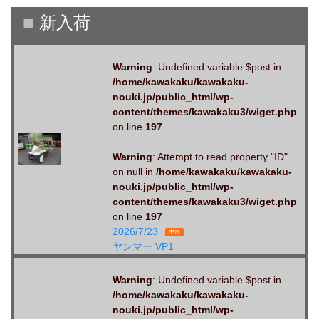
Warning
: Undefined variable $post in
/home/kawakaku/kawakaku-
nouki.jp/public_html/wp-
content/themes/kawakaku3/wiget.php
on line
197
Warning
: Attempt to read property "ID"
on null in
/home/kawakaku/kawakaku-
nouki.jp/public_html/wp-
content/themes/kawakaku3/wiget.php
on line
197
2026/7/23
中古
ヤンマー VP1
Warning
: Undefined variable $post in
/home/kawakaku/kawakaku-
nouki.jp/public_html/wp-