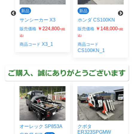
新品
新品
ンク
サンシーカー X3
ホンダ CS100KN
￥224,800-
￥148,000-
販売価格
販売価格
(税
(税
く
込)
込)
X3_1
商品コード
商品コード
CS100KN_1
オーレック SP853A
クボタ
ER323SPGMW