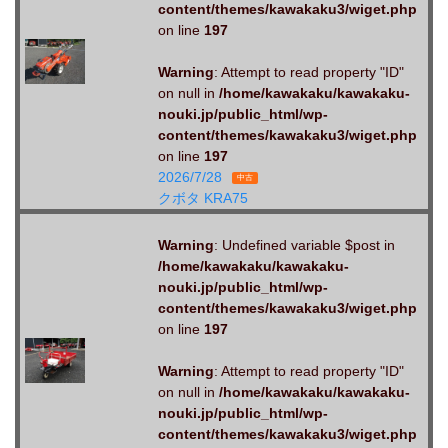
content/themes/kawakaku3/wiget.php
on line
197
Warning
: Attempt to read property "ID"
on null in
/home/kawakaku/kawakaku-
nouki.jp/public_html/wp-
content/themes/kawakaku3/wiget.php
on line
197
2026/7/28
中古
クボタ KRA75
Warning
: Undefined variable $post in
/home/kawakaku/kawakaku-
nouki.jp/public_html/wp-
content/themes/kawakaku3/wiget.php
on line
197
Warning
: Attempt to read property "ID"
on null in
/home/kawakaku/kawakaku-
nouki.jp/public_html/wp-
content/themes/kawakaku3/wiget.php