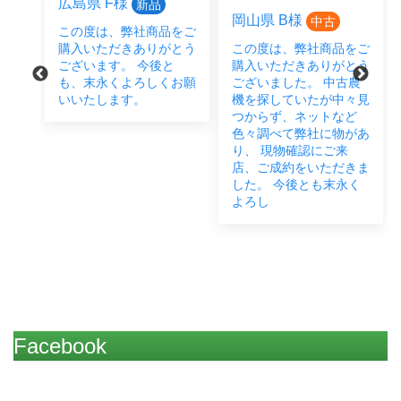
広島県 F様
新品
岡山県 B様
中古
この度は、弊社商品をご
をご
購入いただきありがとう
この度は、弊社商品をご
とう
ございます。 今後と
購入いただきありがとう
後と
も、末永くよろしくお願
ございました。 中古農
い致
いいたします。
機を探していたが中々見
つからず、ネットなど
色々調べて弊社に物があ
り、 現物確認にご来
店、ご成約をいただきま
した。 今後とも末永く
よろし
Facebook