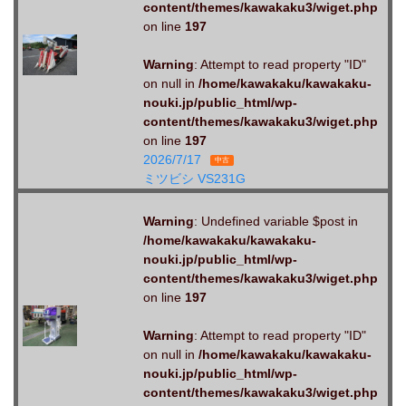
content/themes/kawakaku3/wiget.php
on line
197
Warning
: Attempt to read property "ID"
on null in
/home/kawakaku/kawakaku-
nouki.jp/public_html/wp-
content/themes/kawakaku3/wiget.php
on line
197
2026/7/17
中古
ミツビシ VS231G
Warning
: Undefined variable $post in
/home/kawakaku/kawakaku-
nouki.jp/public_html/wp-
content/themes/kawakaku3/wiget.php
on line
197
Warning
: Attempt to read property "ID"
on null in
/home/kawakaku/kawakaku-
nouki.jp/public_html/wp-
content/themes/kawakaku3/wiget.php