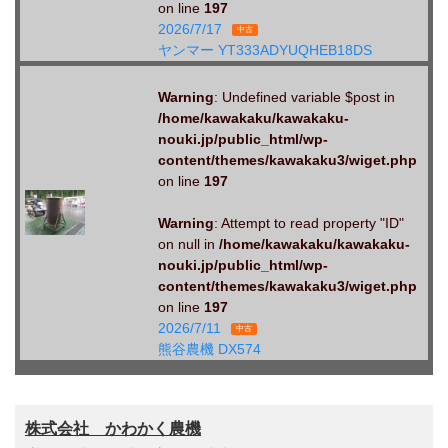
on line
197
2026/7/17
中古
ヤンマー YT333ADYUQHEB18DS
Warning
: Undefined variable $post in
/home/kawakaku/kawakaku-
nouki.jp/public_html/wp-
content/themes/kawakaku3/wiget.php
on line
197
Warning
: Attempt to read property "ID"
on null in
/home/kawakaku/kawakaku-
nouki.jp/public_html/wp-
content/themes/kawakaku3/wiget.php
on line
197
2026/7/11
中古
熊谷農機 DX574
株式会社 かわかく農機