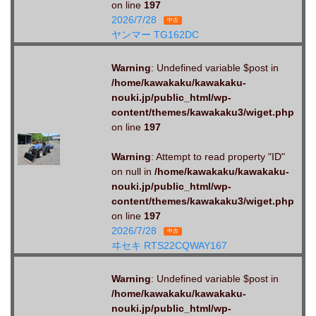
on line
197
2026/7/28
中古
ヤンマー TG162DC
Warning
: Undefined variable $post in
/home/kawakaku/kawakaku-
nouki.jp/public_html/wp-
content/themes/kawakaku3/wiget.php
on line
197
Warning
: Attempt to read property "ID"
on null in
/home/kawakaku/kawakaku-
nouki.jp/public_html/wp-
content/themes/kawakaku3/wiget.php
on line
197
2026/7/28
中古
ヰセキ RTS22CQWAY167
Warning
: Undefined variable $post in
/home/kawakaku/kawakaku-
nouki.jp/public_html/wp-