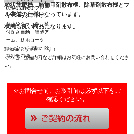
粒状施肥機、箱施用剤散布機、除草剤散布機とフ
HST、オートブレー
026-0324-00
ル装備の仕様になっています。
キ、バックアップ、
条止めクラッチ、植
状態も良い商品になります。
付深さ自動、畦越ア
ーム、枕地ロータ
ー、ミッド施肥、除
現物確認も大歓迎です！
草剤散布機
その他、整備内容など詳細はお気軽にお問い合わせくださ
い。
※お問合せ前、お取引前は必ず以下をご
確認ください。