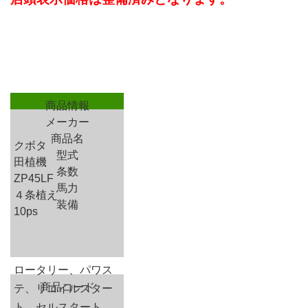
商品情報
メーカー
商品名
クボタ
型式
田植機
条数
ZP45LF
馬力
４条植え
装備
10ps
ロータリー、パワス
商品コード
テ、リコイルスター
ト、セルスタート、