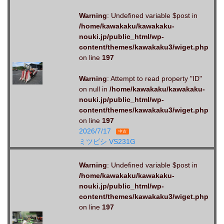
Warning
: Undefined variable $post in
/home/kawakaku/kawakaku-
nouki.jp/public_html/wp-
content/themes/kawakaku3/wiget.php
on line
197
Warning
: Attempt to read property "ID"
on null in
/home/kawakaku/kawakaku-
nouki.jp/public_html/wp-
content/themes/kawakaku3/wiget.php
on line
197
2026/7/17
中古
ミツビシ VS231G
Warning
: Undefined variable $post in
/home/kawakaku/kawakaku-
nouki.jp/public_html/wp-
content/themes/kawakaku3/wiget.php
on line
197