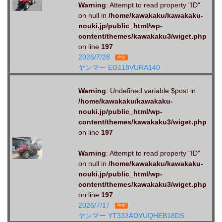
Warning
: Attempt to read property "ID"
on null in
/home/kawakaku/kawakaku-
nouki.jp/public_html/wp-
content/themes/kawakaku3/wiget.php
on line
197
2026/7/28
中古
ヤンマー EG118VURA140
Warning
: Undefined variable $post in
/home/kawakaku/kawakaku-
nouki.jp/public_html/wp-
content/themes/kawakaku3/wiget.php
on line
197
Warning
: Attempt to read property "ID"
on null in
/home/kawakaku/kawakaku-
nouki.jp/public_html/wp-
content/themes/kawakaku3/wiget.php
on line
197
2026/7/17
中古
ヤンマー YT333ADYUQHEB18DS