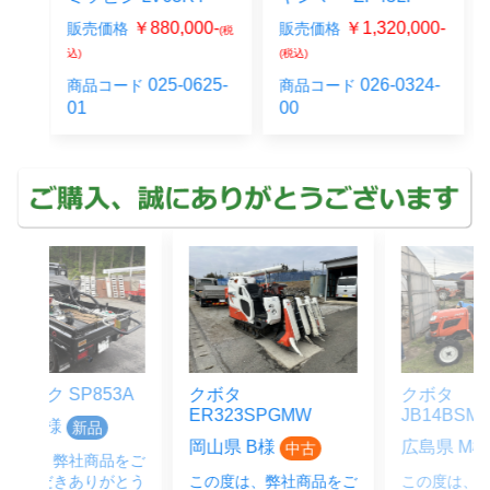
0-
￥1,320,000-
￥990,000-
販売価格
販売価格
(税
(税
(税込)
込)
25-
026-0324-
026-0220-
商品コード
商品コード
00
00
3A
クボタ
クボタ
ER323SPGMW
JB14BSMAGRS12J
岡山県 B様
広島県 M様
中古
中古
をご
とう
この度は、弊社商品をご
この度は、弊社商品をご