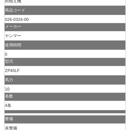
田植え機
商品コード
026-0324-00
メーカー
ヤンマー
使用時間
0
型式
ZP45LF
馬力
10
条数
4条
整備
未整備