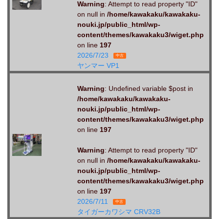
Warning
: Attempt to read property "ID"
on null in
/home/kawakaku/kawakaku-
nouki.jp/public_html/wp-
content/themes/kawakaku3/wiget.php
on line
197
2026/7/23
中古
ヤンマー VP1
Warning
: Undefined variable $post in
/home/kawakaku/kawakaku-
nouki.jp/public_html/wp-
content/themes/kawakaku3/wiget.php
on line
197
Warning
: Attempt to read property "ID"
on null in
/home/kawakaku/kawakaku-
nouki.jp/public_html/wp-
content/themes/kawakaku3/wiget.php
on line
197
2026/7/11
中古
タイガーカワシマ CRV32B