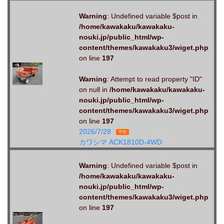
Warning
: Undefined variable $post in
/home/kawakaku/kawakaku-
nouki.jp/public_html/wp-
content/themes/kawakaku3/wiget.php
on line
197
Warning
: Attempt to read property "ID"
on null in
/home/kawakaku/kawakaku-
nouki.jp/public_html/wp-
content/themes/kawakaku3/wiget.php
on line
197
2026/7/28
中古
カワシマ ACK1810D-4WD
Warning
: Undefined variable $post in
/home/kawakaku/kawakaku-
nouki.jp/public_html/wp-
content/themes/kawakaku3/wiget.php
on line
197