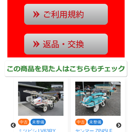
中古
未整備
商談中
中古
整備済
ヤンマー ZP45LF
クボタ SPU450PFR