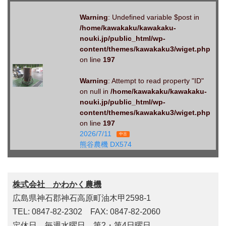
Warning
: Undefined variable $post in
/home/kawakaku/kawakaku-
nouki.jp/public_html/wp-
content/themes/kawakaku3/wiget.php
on line
197
Warning
: Attempt to read property "ID"
on null in
/home/kawakaku/kawakaku-
nouki.jp/public_html/wp-
content/themes/kawakaku3/wiget.php
on line
197
2026/7/11
中古
熊谷農機 DX574
株式会社 かわかく農機
広島県神石郡神石高原町油木甲2598-1
TEL: 0847-82-2302 FAX: 0847-82-2060
定休日 毎週水曜日 第2・第4日曜日