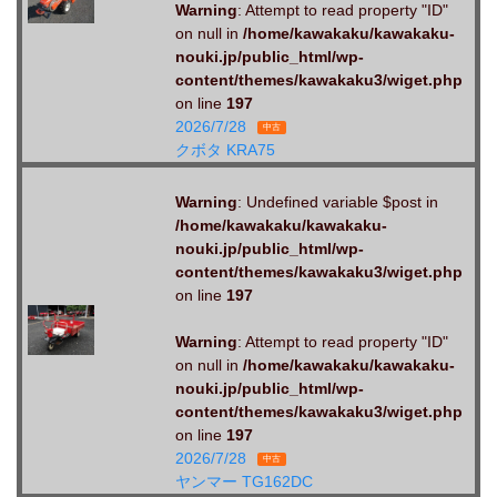
Warning
: Attempt to read property "ID"
on null in
/home/kawakaku/kawakaku-
nouki.jp/public_html/wp-
content/themes/kawakaku3/wiget.php
on line
197
2026/7/28
中古
クボタ KRA75
Warning
: Undefined variable $post in
/home/kawakaku/kawakaku-
nouki.jp/public_html/wp-
content/themes/kawakaku3/wiget.php
on line
197
Warning
: Attempt to read property "ID"
on null in
/home/kawakaku/kawakaku-
nouki.jp/public_html/wp-
content/themes/kawakaku3/wiget.php
on line
197
2026/7/28
中古
ヤンマー TG162DC