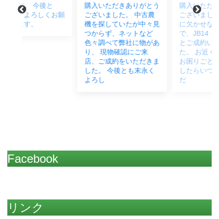
と
購入いただきありがとう
購入いただきありがとう
お願
ございました。 中古農
ございました。 畑作業
機を探していたが中々見
に欠かせないということ
つからず、ネットなど
で、JB14・うねたて機
色々調べて弊社に物があ
とご成約いただきまし
り、 現物確認にご来
た。 お近くですので、
店、ご成約をいただきま
お困りごとなどございま
した。 今後とも末永く
したらいつでもご連絡く
よろし
だ
Facebook
リンク