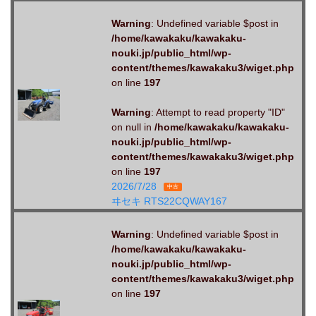
Warning
: Undefined variable $post in
/home/kawakaku/kawakaku-
nouki.jp/public_html/wp-
content/themes/kawakaku3/wiget.php
on line
197
Warning
: Attempt to read property "ID"
on null in
/home/kawakaku/kawakaku-
nouki.jp/public_html/wp-
content/themes/kawakaku3/wiget.php
on line
197
2026/7/28
中古
ヰセキ RTS22CQWAY167
Warning
: Undefined variable $post in
/home/kawakaku/kawakaku-
nouki.jp/public_html/wp-
content/themes/kawakaku3/wiget.php
on line
197