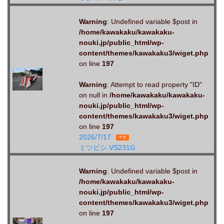
Warning
: Undefined variable $post in
/home/kawakaku/kawakaku-
nouki.jp/public_html/wp-
content/themes/kawakaku3/wiget.php
on line
197
Warning
: Attempt to read property "ID"
on null in
/home/kawakaku/kawakaku-
nouki.jp/public_html/wp-
content/themes/kawakaku3/wiget.php
on line
197
2026/7/17
中古
ミツビシ VS231G
Warning
: Undefined variable $post in
/home/kawakaku/kawakaku-
nouki.jp/public_html/wp-
content/themes/kawakaku3/wiget.php
on line
197