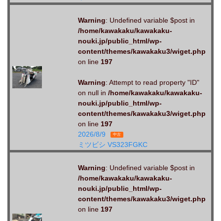
Warning
: Undefined variable $post in
/home/kawakaku/kawakaku-
nouki.jp/public_html/wp-
content/themes/kawakaku3/wiget.php
on line
197
Warning
: Attempt to read property "ID"
on null in
/home/kawakaku/kawakaku-
nouki.jp/public_html/wp-
content/themes/kawakaku3/wiget.php
on line
197
2026/8/9
中古
ミツビシ VS323FGKC
Warning
: Undefined variable $post in
/home/kawakaku/kawakaku-
nouki.jp/public_html/wp-
content/themes/kawakaku3/wiget.php
on line
197