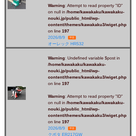
Warning
: Attempt to read property "ID"
on null in
/home/kawakaku/kawakaku-
nouki.jp/public_html/wp-
content/themes/kawakaku3/wiget.php
on line
197
2026/8/9
中古
オーレック HR532
Warning
: Undefined variable $post in
/home/kawakaku/kawakaku-
nouki.jp/public_html/wp-
content/themes/kawakaku3/wiget.php
on line
197
Warning
: Attempt to read property "ID"
on null in
/home/kawakaku/kawakaku-
nouki.jp/public_html/wp-
content/themes/kawakaku3/wiget.php
on line
197
2026/8/9
中古
クボタ ER217GW