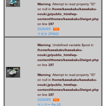
Warning
: Attempt to read property "ID"
on null in
/home/kawakaku/kawakaku-
nouki.jp/public_html/wp-
content/themes/kawakaku3/wiget.php
on line
197
2026/8/9
中古
クボタ ZP65D
Warning
: Undefined variable $post in
/home/kawakaku/kawakaku-
nouki.jp/public_html/wp-
content/themes/kawakaku3/wiget.php
on line
197
Warning
: Attempt to read property "ID"
on null in
/home/kawakaku/kawakaku-
nouki.jp/public_html/wp-
content/themes/kawakaku3/wiget.php
on line
197
2026/8/9
中古
ヤンマー Pe-1E