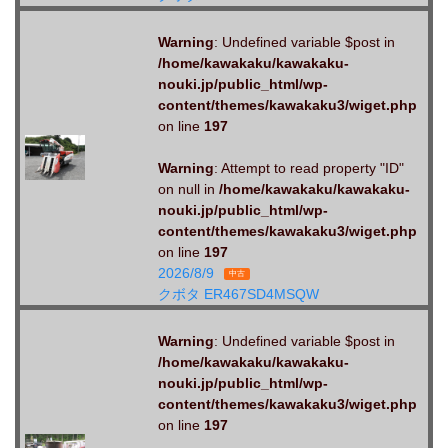
Warning
: Undefined variable $post in
/home/kawakaku/kawakaku-
nouki.jp/public_html/wp-
content/themes/kawakaku3/wiget.php
on line
197
Warning
: Attempt to read property "ID"
on null in
/home/kawakaku/kawakaku-
nouki.jp/public_html/wp-
content/themes/kawakaku3/wiget.php
on line
197
2026/8/9
中古
クボタ ER467SD4MSQW
Warning
: Undefined variable $post in
/home/kawakaku/kawakaku-
nouki.jp/public_html/wp-
content/themes/kawakaku3/wiget.php
on line
197