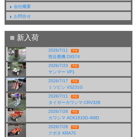
会社概要
お問合せ
2026/7/11
中古
熊谷農機 DX574
2026/7/23
中古
ヤンマー VP1
2026/7/17
中古
ミツビシ VS231G
2026/7/11
中古
タイガーカワシマ CRV32B
2026/7/28
中古
カワシマ ACK1810D-4WD
2026/7/28
中古
クボタ KRA75