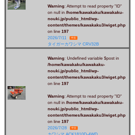
Warning
: Attempt to read property "ID"
on null in
/home/kawakaku/kawakaku-
nouki.jp/public_html/wp-
content/themes/kawakaku3/wiget.php
on line
197
2026/7/11
中古
タイガーカワシマ CRV32B
Warning
: Undefined variable $post in
/home/kawakaku/kawakaku-
nouki.jp/public_html/wp-
content/themes/kawakaku3/wiget.php
on line
197
Warning
: Attempt to read property "ID"
on null in
/home/kawakaku/kawakaku-
nouki.jp/public_html/wp-
content/themes/kawakaku3/wiget.php
on line
197
2026/7/28
中古
カワシマ ACK1810D-4WD