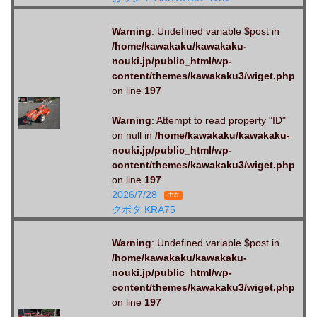
Warning
: Undefined variable $post in
/home/kawakaku/kawakaku-
nouki.jp/public_html/wp-
content/themes/kawakaku3/wiget.php
on line
197
Warning
: Attempt to read property "ID"
on null in
/home/kawakaku/kawakaku-
nouki.jp/public_html/wp-
content/themes/kawakaku3/wiget.php
on line
197
2026/7/28
中古
クボタ KRA75
Warning
: Undefined variable $post in
/home/kawakaku/kawakaku-
nouki.jp/public_html/wp-
content/themes/kawakaku3/wiget.php
on line
197