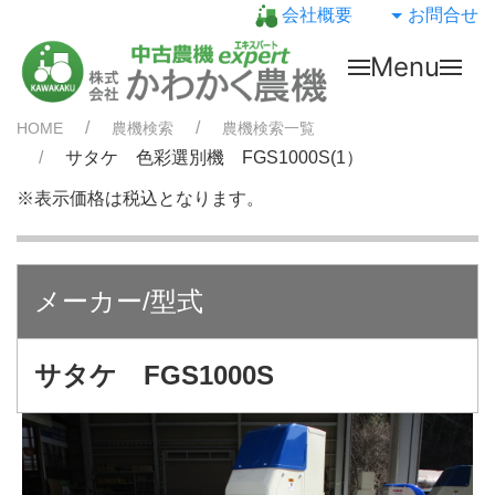
会社概要
お問合せ
Menu
HOME
農機検索
農機検索一覧
サタケ 色彩選別機 FGS1000S(1）
※表示価格は税込となります。
メーカー/型式
サタケ FGS1000S