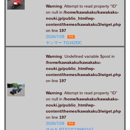
Warning
: Attempt to read property "ID"
on null in
/home/kawakaku/kawakaku-
nouki.jp/public_html/wp-
content/themes/kawakaku3/wiget.php
on line
197
2026/7/28
中古
ヤンマー TG162DC
Warning
: Undefined variable $post in
/home/kawakaku/kawakaku-
nouki.jp/public_html/wp-
content/themes/kawakaku3/wiget.php
on line
197
Warning
: Attempt to read property "ID"
on null in
/home/kawakaku/kawakaku-
nouki.jp/public_html/wp-
content/themes/kawakaku3/wiget.php
on line
197
2026/7/28
中古
ヰセキ RTS22CQWAY167