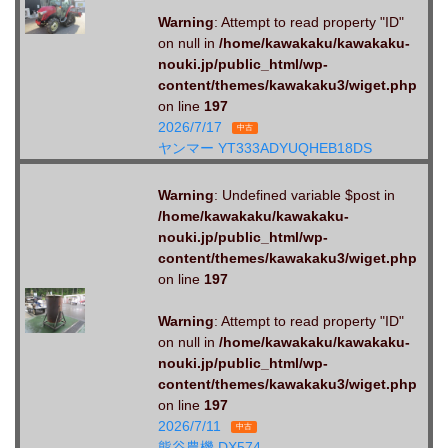
Warning
: Attempt to read property "ID"
on null in
/home/kawakaku/kawakaku-
nouki.jp/public_html/wp-
content/themes/kawakaku3/wiget.php
on line
197
2026/7/17
中古
ヤンマー YT333ADYUQHEB18DS
Warning
: Undefined variable $post in
/home/kawakaku/kawakaku-
nouki.jp/public_html/wp-
content/themes/kawakaku3/wiget.php
on line
197
Warning
: Attempt to read property "ID"
on null in
/home/kawakaku/kawakaku-
nouki.jp/public_html/wp-
content/themes/kawakaku3/wiget.php
on line
197
2026/7/11
中古
熊谷農機 DX574