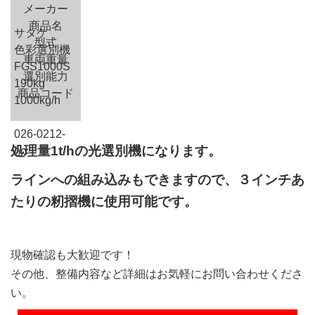
メーカー
商品名
サタケ
型式
色彩選別機
車両重量
FGS1000S
選別能力
190kg
商品コード
1000kg/h
026-0212-
処理量1t/hの光選別機になります。
00
ラインへの組み込みもできますので、３インチあ
たりの籾摺機に使用可能です。
現物確認も大歓迎です！
その他、整備内容など詳細はお気軽にお問い合わせくださ
い。