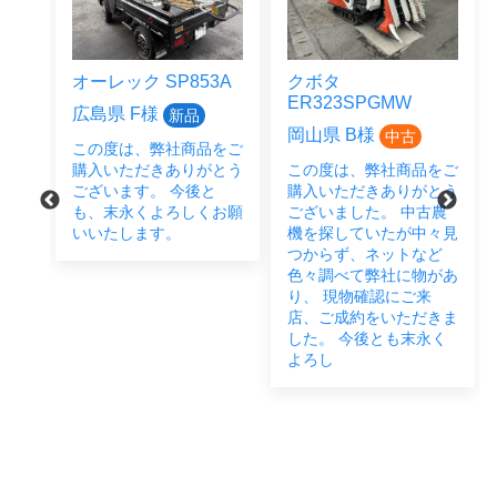
オーレック SP853A
クボタ
ER323SPGMW
広島県 F様
新品
岡山県 B様
中古
この度は、弊社商品をご
をご
購入いただきありがとう
この度は、弊社商品をご
とう
ございます。 今後と
購入いただきありがとう
後と
も、末永くよろしくお願
ございました。 中古農
い致
いいたします。
機を探していたが中々見
つからず、ネットなど
色々調べて弊社に物があ
り、 現物確認にご来
店、ご成約をいただきま
した。 今後とも末永く
よろし