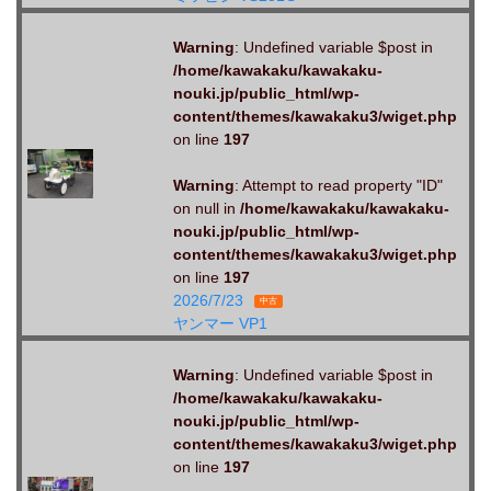
Warning
: Undefined variable $post in
/home/kawakaku/kawakaku-
nouki.jp/public_html/wp-
content/themes/kawakaku3/wiget.php
on line
197
Warning
: Attempt to read property "ID"
on null in
/home/kawakaku/kawakaku-
nouki.jp/public_html/wp-
content/themes/kawakaku3/wiget.php
on line
197
2026/7/23
中古
ヤンマー VP1
Warning
: Undefined variable $post in
/home/kawakaku/kawakaku-
nouki.jp/public_html/wp-
content/themes/kawakaku3/wiget.php
on line
197