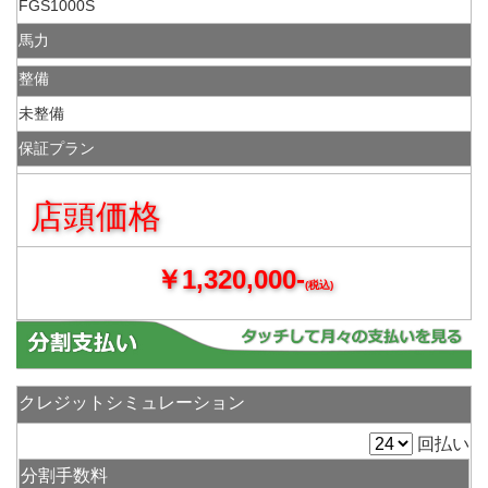
FGS1000S
馬力
整備
未整備
保証プラン
店頭価格
￥1,320,000-
(税込)
クレジットシミュレーション
回払い
分割手数料