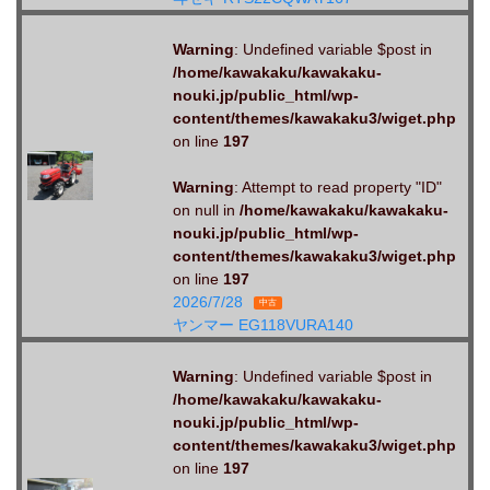
Warning
: Undefined variable $post in
/home/kawakaku/kawakaku-
nouki.jp/public_html/wp-
content/themes/kawakaku3/wiget.php
on line
197
Warning
: Attempt to read property "ID"
on null in
/home/kawakaku/kawakaku-
nouki.jp/public_html/wp-
content/themes/kawakaku3/wiget.php
on line
197
2026/7/28
中古
ヤンマー EG118VURA140
Warning
: Undefined variable $post in
/home/kawakaku/kawakaku-
nouki.jp/public_html/wp-
content/themes/kawakaku3/wiget.php
on line
197