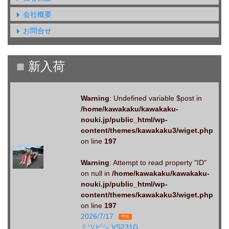
会社概要
お問合せ
Warning
: Undefined variable $post in
/home/kawakaku/kawakaku-
nouki.jp/public_html/wp-
content/themes/kawakaku3/wiget.php
on line
197
Warning
: Attempt to read property "ID"
on null in
/home/kawakaku/kawakaku-
nouki.jp/public_html/wp-
content/themes/kawakaku3/wiget.php
on line
197
2026/7/17
中古
ミツビシ VS231G