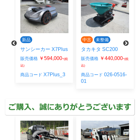
新品
中古
未整備
-
サンシーカー X7Plus
タカキタ SC200
￥594,000-
￥440,000-
販売価格
販売価格
(税
(税
-
(税
込)
込)
X7Plus_3
026-0516-
商品コード
商品コード
18-
01