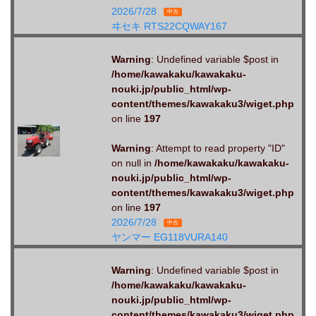
2026/7/28
中古
ヰセキ RTS22CQWAY167
Warning
: Undefined variable $post in
/home/kawakaku/kawakaku-
nouki.jp/public_html/wp-
content/themes/kawakaku3/wiget.php
on line
197
Warning
: Attempt to read property "ID"
on null in
/home/kawakaku/kawakaku-
nouki.jp/public_html/wp-
content/themes/kawakaku3/wiget.php
on line
197
2026/7/28
中古
ヤンマー EG118VURA140
Warning
: Undefined variable $post in
/home/kawakaku/kawakaku-
nouki.jp/public_html/wp-
content/themes/kawakaku3/wiget.php