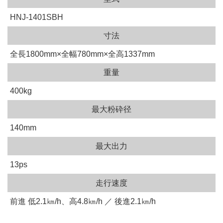
HNJ-1401SBH
寸法
全長1800mm×全幅780mm×全高1337mm
重量
400kg
最大粉砕径
140mm
最大出力
13ps
走行速度
前進 低2.1㎞/h、高4.8㎞/h ／ 後進2.1㎞/h