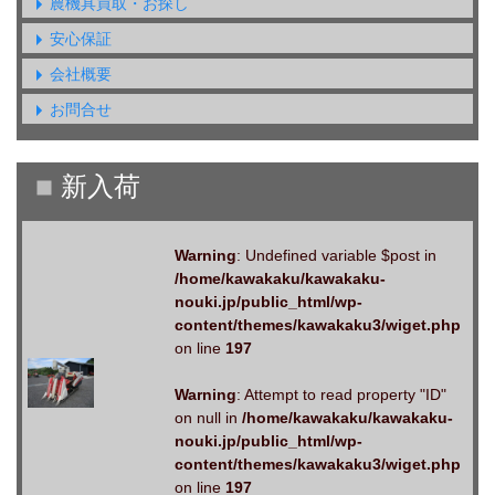
農機具買取・お探し
安心保証
会社概要
お問合せ
Warning
: Undefined variable $post in
/home/kawakaku/kawakaku-
nouki.jp/public_html/wp-
content/themes/kawakaku3/wiget.php
on line
197
Warning
: Attempt to read property "ID"
on null in
/home/kawakaku/kawakaku-
nouki.jp/public_html/wp-
content/themes/kawakaku3/wiget.php
on line
197