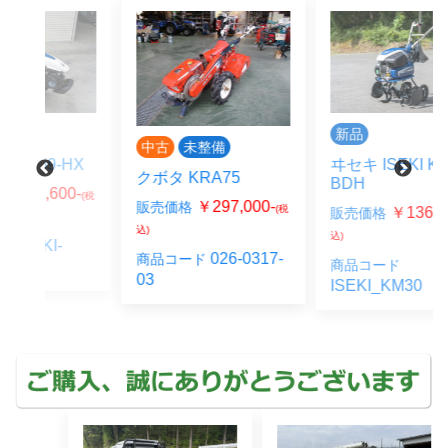
新品
中古
未整備
HX
ヰセキ ISEKI KM30-
クボタ KRA75
BDH
0-
(税
￥297,000-
販売価格
(税
￥136,400-
販売価格
(税
込)
込)
026-0317-
商品コード
商品コード
03
ISEKI_KM30