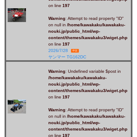
on line
197
Warning
: Attempt to read property "ID"
on null in
/home/kawakaku/kawakaku-
nouki.jp/public_html/wp-
content/themes/kawakaku3/wiget.php
on line
197
2026/7/28
中古
ヤンマー TG162DC
Warning
: Undefined variable $post in
/home/kawakaku/kawakaku-
nouki.jp/public_html/wp-
content/themes/kawakaku3/wiget.php
on line
197
Warning
: Attempt to read property "ID"
on null in
/home/kawakaku/kawakaku-
nouki.jp/public_html/wp-
content/themes/kawakaku3/wiget.php
on line
197