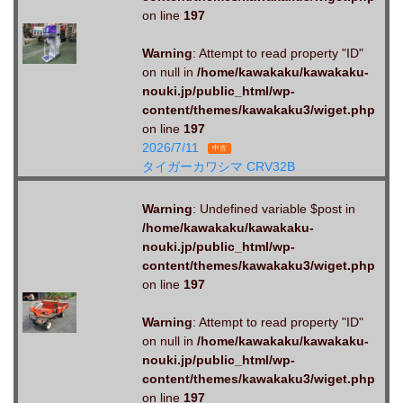
on line
197
Warning
: Attempt to read property "ID"
on null in
/home/kawakaku/kawakaku-
nouki.jp/public_html/wp-
content/themes/kawakaku3/wiget.php
on line
197
2026/7/11
中古
タイガーカワシマ CRV32B
Warning
: Undefined variable $post in
/home/kawakaku/kawakaku-
nouki.jp/public_html/wp-
content/themes/kawakaku3/wiget.php
on line
197
Warning
: Attempt to read property "ID"
on null in
/home/kawakaku/kawakaku-
nouki.jp/public_html/wp-
content/themes/kawakaku3/wiget.php
on line
197