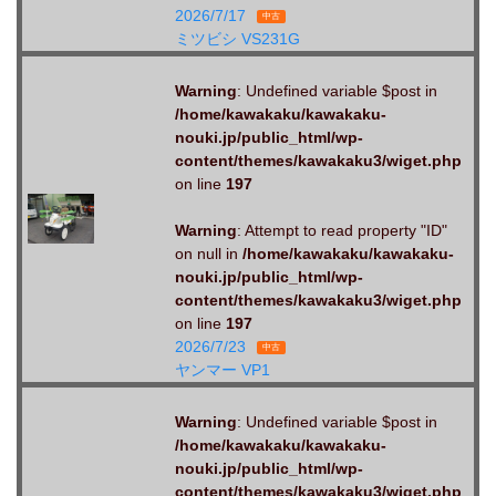
2026/7/17
中古
ミツビシ VS231G
Warning
: Undefined variable $post in
/home/kawakaku/kawakaku-
nouki.jp/public_html/wp-
content/themes/kawakaku3/wiget.php
on line
197
Warning
: Attempt to read property "ID"
on null in
/home/kawakaku/kawakaku-
nouki.jp/public_html/wp-
content/themes/kawakaku3/wiget.php
on line
197
2026/7/23
中古
ヤンマー VP1
Warning
: Undefined variable $post in
/home/kawakaku/kawakaku-
nouki.jp/public_html/wp-
content/themes/kawakaku3/wiget.php