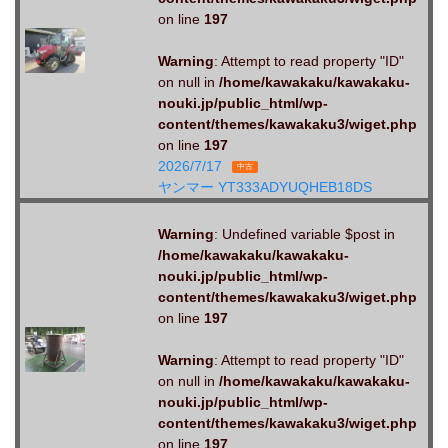
on line
197
Warning
: Attempt to read property "ID"
on null in
/home/kawakaku/kawakaku-
nouki.jp/public_html/wp-
content/themes/kawakaku3/wiget.php
on line
197
2026/7/17
中古
ヤンマー YT333ADYUQHEB18DS
Warning
: Undefined variable $post in
/home/kawakaku/kawakaku-
nouki.jp/public_html/wp-
content/themes/kawakaku3/wiget.php
on line
197
Warning
: Attempt to read property "ID"
on null in
/home/kawakaku/kawakaku-
nouki.jp/public_html/wp-
content/themes/kawakaku3/wiget.php
on line
197