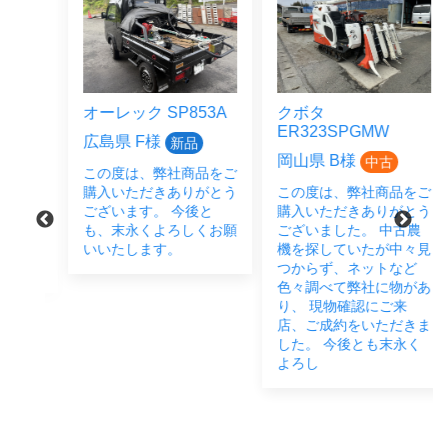
オーレック SP853A
クボタ
ER323SPGMW
広島県 F様
新品
岡山県 B様
中古
この度は、弊社商品をご
をご
購入いただきありがとう
この度は、弊社商品をご
とう
ございます。 今後と
購入いただきありがとう
後と
も、末永くよろしくお願
ございました。 中古農
い致
いいたします。
機を探していたが中々見
つからず、ネットなど
色々調べて弊社に物があ
り、 現物確認にご来
店、ご成約をいただきま
した。 今後とも末永く
よろし