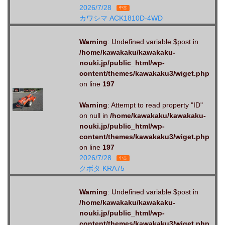
2026/7/28
中古
カワシマ ACK1810D-4WD
Warning
: Undefined variable $post in
/home/kawakaku/kawakaku-
nouki.jp/public_html/wp-
content/themes/kawakaku3/wiget.php
on line
197
Warning
: Attempt to read property "ID"
on null in
/home/kawakaku/kawakaku-
nouki.jp/public_html/wp-
content/themes/kawakaku3/wiget.php
on line
197
2026/7/28
中古
クボタ KRA75
Warning
: Undefined variable $post in
/home/kawakaku/kawakaku-
nouki.jp/public_html/wp-
content/themes/kawakaku3/wiget.php