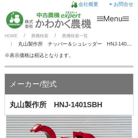
会社概要
お問合せ
Menu
HOME
農機検索
農機検索一覧
丸山製作所 チッパー＆シュレッダー HNJ-1401SBH 未使用・展示品！特価！
※表示価格は税込となります。
メーカー/型式
丸山製作所 HNJ-1401SBH