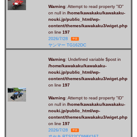
Warning
: Attempt to read property "ID"
on null in
/home/kawakaku/kawakaku-
nouki.jp/public_html/wp-
content/themes/kawakaku3/wiget.php
on line
197
2026/7/28
中古
ヤンマー TG162DC
Warning
: Undefined variable $post in
/home/kawakaku/kawakaku-
nouki.jp/public_html/wp-
content/themes/kawakaku3/wiget.php
on line
197
Warning
: Attempt to read property "ID"
on null in
/home/kawakaku/kawakaku-
nouki.jp/public_html/wp-
content/themes/kawakaku3/wiget.php
on line
197
2026/7/28
中古
ヰセキ RTS22CQWAY167