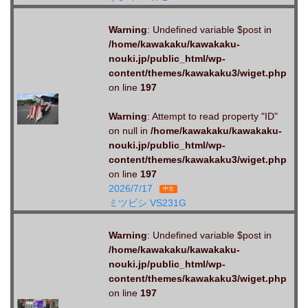
Warning
: Undefined variable $post in
/home/kawakaku/kawakaku-
nouki.jp/public_html/wp-
content/themes/kawakaku3/wiget.php
on line
197
Warning
: Attempt to read property "ID"
on null in
/home/kawakaku/kawakaku-
nouki.jp/public_html/wp-
content/themes/kawakaku3/wiget.php
on line
197
2026/7/17
中古
ミツビシ VS231G
Warning
: Undefined variable $post in
/home/kawakaku/kawakaku-
nouki.jp/public_html/wp-
content/themes/kawakaku3/wiget.php
on line
197