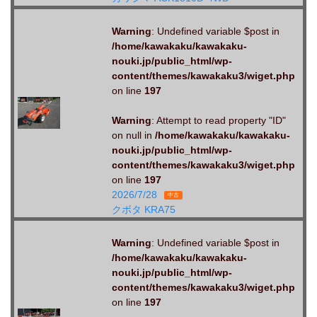
Warning
: Undefined variable $post in
/home/kawakaku/kawakaku-
nouki.jp/public_html/wp-
content/themes/kawakaku3/wiget.php
on line
197
Warning
: Attempt to read property "ID"
on null in
/home/kawakaku/kawakaku-
nouki.jp/public_html/wp-
content/themes/kawakaku3/wiget.php
on line
197
2026/7/28
中古
クボタ KRA75
Warning
: Undefined variable $post in
/home/kawakaku/kawakaku-
nouki.jp/public_html/wp-
content/themes/kawakaku3/wiget.php
on line
197