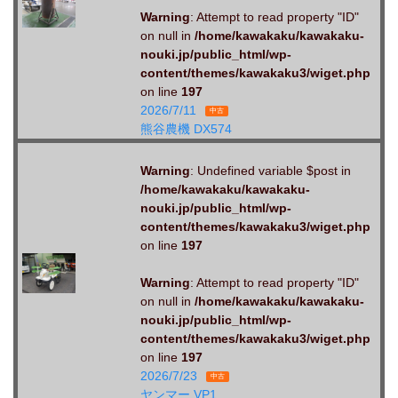
Warning
: Attempt to read property "ID"
on null in
/home/kawakaku/kawakaku-
nouki.jp/public_html/wp-
content/themes/kawakaku3/wiget.php
on line
197
2026/7/11
中古
熊谷農機 DX574
Warning
: Undefined variable $post in
/home/kawakaku/kawakaku-
nouki.jp/public_html/wp-
content/themes/kawakaku3/wiget.php
on line
197
Warning
: Attempt to read property "ID"
on null in
/home/kawakaku/kawakaku-
nouki.jp/public_html/wp-
content/themes/kawakaku3/wiget.php
on line
197
2026/7/23
中古
ヤンマー VP1