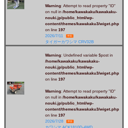
Warning
: Attempt to read property "ID"
on null in
/home/kawakaku/kawakaku-
nouki.jp/public_html/wp-
content/themes/kawakaku3/wiget.php
on line
197
2026/7/11
中古
タイガーカワシマ CRV32B
Warning
: Undefined variable $post in
/home/kawakaku/kawakaku-
nouki.jp/public_html/wp-
content/themes/kawakaku3/wiget.php
on line
197
Warning
: Attempt to read property "ID"
on null in
/home/kawakaku/kawakaku-
nouki.jp/public_html/wp-
content/themes/kawakaku3/wiget.php
on line
197
2026/7/28
中古
カワシマ ACK1810D-4WD