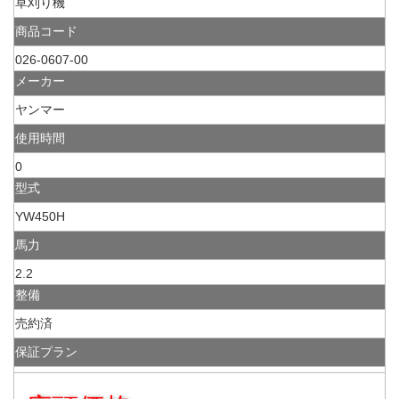
草刈り機
商品コード
026-0607-00
メーカー
ヤンマー
使用時間
0
型式
YW450H
馬力
2.2
整備
売約済
保証プラン