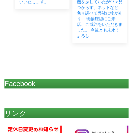
い致
いいたします。
機を探していたが中々見
つからず、ネットなど
色々調べて弊社に物があ
り、 現物確認にご来
店、ご成約をいただきま
した。 今後とも末永く
よろし
Facebook
リンク