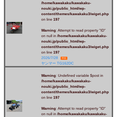
/home/kawakaku/kawakaku-
nouki.jp/public_html/wp-
content/themes/kawakaku3/wiget.php
on line
197
Warning
: Attempt to read property "ID"
on null in
/home/kawakaku/kawakaku-
nouki.jp/public_html/wp-
content/themes/kawakaku3/wiget.php
on line
197
2026/7/28
中古
ヤンマー TG162DC
Warning
: Undefined variable $post in
/home/kawakaku/kawakaku-
nouki.jp/public_html/wp-
content/themes/kawakaku3/wiget.php
on line
197
Warning
: Attempt to read property "ID"
on null in
/home/kawakaku/kawakaku-