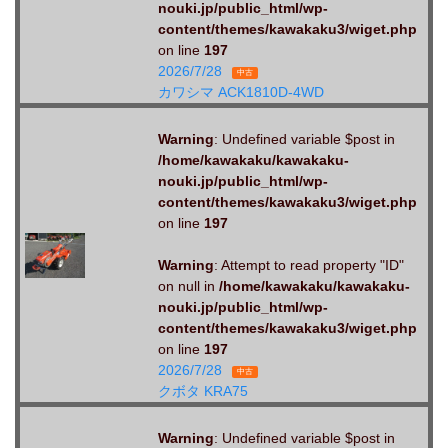
nouki.jp/public_html/wp-
content/themes/kawakaku3/wiget.php
on line
197
2026/7/28
中古
カワシマ ACK1810D-4WD
Warning
: Undefined variable $post in
/home/kawakaku/kawakaku-
nouki.jp/public_html/wp-
content/themes/kawakaku3/wiget.php
on line
197
Warning
: Attempt to read property "ID"
on null in
/home/kawakaku/kawakaku-
nouki.jp/public_html/wp-
content/themes/kawakaku3/wiget.php
on line
197
2026/7/28
中古
クボタ KRA75
Warning
: Undefined variable $post in