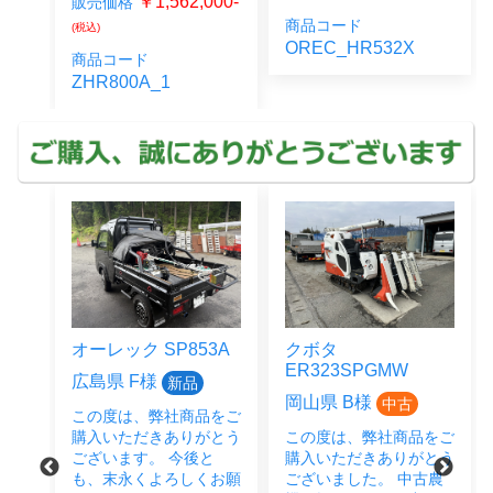
0-
￥1,562,000-
販売価格
(税
商品コード
(税込)
OREC_HR532X
B_1
商品コード
ZHR800A_1
オーレック SP853A
クボタ
ER323SPGMW
広島県 F様
新品
岡山県 B様
中古
この度は、弊社商品をご
をご
購入いただきありがとう
この度は、弊社商品をご
とう
ございます。 今後と
購入いただきありがとう
後と
も、末永くよろしくお願
ございました。 中古農