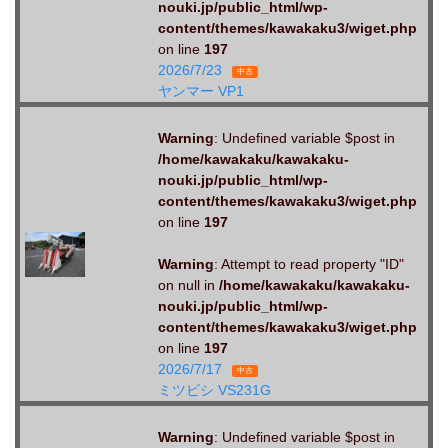
nouki.jp/public_html/wp-
content/themes/kawakaku3/wiget.php
on line
197
2026/7/23
中古
ヤンマー VP1
Warning
: Undefined variable $post in
/home/kawakaku/kawakaku-
nouki.jp/public_html/wp-
content/themes/kawakaku3/wiget.php
on line
197
Warning
: Attempt to read property "ID"
on null in
/home/kawakaku/kawakaku-
nouki.jp/public_html/wp-
content/themes/kawakaku3/wiget.php
on line
197
2026/7/17
中古
ミツビシ VS231G
Warning
: Undefined variable $post in