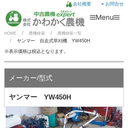
会社概要
お問合せ
Menu
HOME
農機検索
農機検索一覧
ヤンマー 自走式草刈機 YW450H
※表示価格は税込となります。
メーカー/型式
ヤンマー YW450H