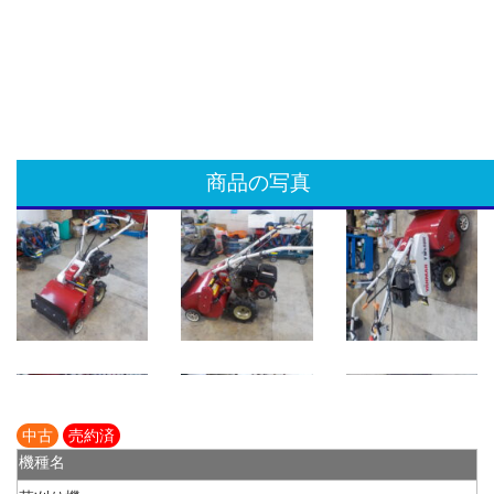
商品の写真
中古
売約済
機種名