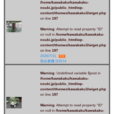
/home/kawakaku/kawakaku-
nouki.jp/public_html/wp-
content/themes/kawakaku3/wiget.php
on line
197
Warning
: Attempt to read property "ID"
on null in
/home/kawakaku/kawakaku-
nouki.jp/public_html/wp-
content/themes/kawakaku3/wiget.php
on line
197
2026/7/11
中古
熊谷農機 DX574
Warning
: Undefined variable $post in
/home/kawakaku/kawakaku-
nouki.jp/public_html/wp-
content/themes/kawakaku3/wiget.php
on line
197
Warning
: Attempt to read property "ID"
on null in
/home/kawakaku/kawakaku-