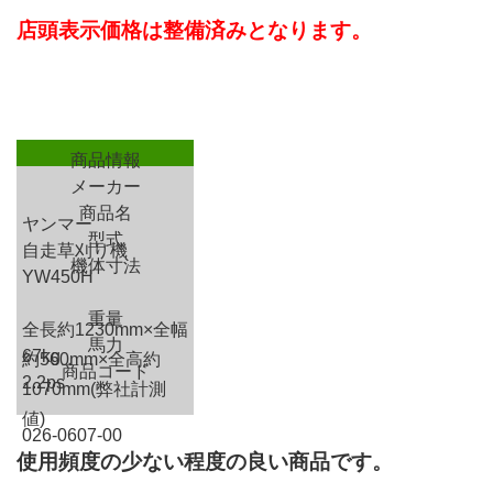
店頭表示価格は整備済みとなります。
商品情報
メーカー
商品名
ヤンマー
型式
自走草刈り機
機体寸法
YW450H
重量
全長約1230mm×全幅
馬力
67kg
約560mm×全高約
商品コード
2.2ps
1070mm(弊社計測
値)
026-0607-00
使用頻度の少ない程度の良い商品です。