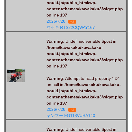
nouki.jp/public_html/wp-
content/themes/kawakaku3/wiget.php
on line
197
2026/7/28
中古
ヰセキ RTS22CQWAY167
Warning
: Undefined variable $post in
/home/kawakaku/kawakaku-
nouki.jp/public_html/wp-
content/themes/kawakaku3/wiget.php
on line
197
Warning
: Attempt to read property "ID"
on null in
/home/kawakaku/kawakaku-
nouki.jp/public_html/wp-
content/themes/kawakaku3/wiget.php
on line
197
2026/7/28
中古
ヤンマー EG118VURA140
Warning
: Undefined variable $post in