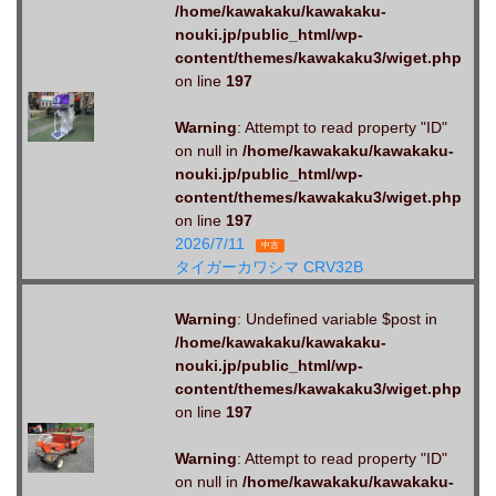
/home/kawakaku/kawakaku-
nouki.jp/public_html/wp-
content/themes/kawakaku3/wiget.php
on line
197
Warning
: Attempt to read property "ID"
on null in
/home/kawakaku/kawakaku-
nouki.jp/public_html/wp-
content/themes/kawakaku3/wiget.php
on line
197
2026/7/11
中古
タイガーカワシマ CRV32B
Warning
: Undefined variable $post in
/home/kawakaku/kawakaku-
nouki.jp/public_html/wp-
content/themes/kawakaku3/wiget.php
on line
197
Warning
: Attempt to read property "ID"
on null in
/home/kawakaku/kawakaku-