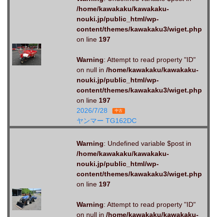
/home/kawakaku/kawakaku-
nouki.jp/public_html/wp-
content/themes/kawakaku3/wiget.php
on line
197
Warning
: Attempt to read property "ID"
on null in
/home/kawakaku/kawakaku-
nouki.jp/public_html/wp-
content/themes/kawakaku3/wiget.php
on line
197
2026/7/28
中古
ヤンマー TG162DC
Warning
: Undefined variable $post in
/home/kawakaku/kawakaku-
nouki.jp/public_html/wp-
content/themes/kawakaku3/wiget.php
on line
197
Warning
: Attempt to read property "ID"
on null in
/home/kawakaku/kawakaku-