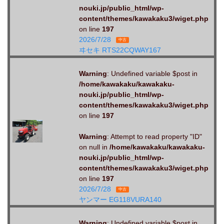
nouki.jp/public_html/wp-
content/themes/kawakaku3/wiget.php
on line
197
2026/7/28
中古
ヰセキ RTS22CQWAY167
Warning
: Undefined variable $post in
/home/kawakaku/kawakaku-
nouki.jp/public_html/wp-
content/themes/kawakaku3/wiget.php
on line
197
Warning
: Attempt to read property "ID"
on null in
/home/kawakaku/kawakaku-
nouki.jp/public_html/wp-
content/themes/kawakaku3/wiget.php
on line
197
2026/7/28
中古
ヤンマー EG118VURA140
Warning
: Undefined variable $post in