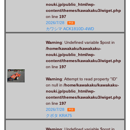
nouki.jp/public_html/wp-
content/themes/kawakaku3/wiget.php
on line
197
2026/7/28
中古
カワシマ ACK1810D-4WD
Warning
: Undefined variable $post in
/home/kawakaku/kawakaku-
nouki.jp/public_html/wp-
content/themes/kawakaku3/wiget.php
on line
197
Warning
: Attempt to read property "ID"
on null in
/home/kawakaku/kawakaku-
nouki.jp/public_html/wp-
content/themes/kawakaku3/wiget.php
on line
197
2026/7/28
中古
クボタ KRA75
Warning
: Undefined variable $post in