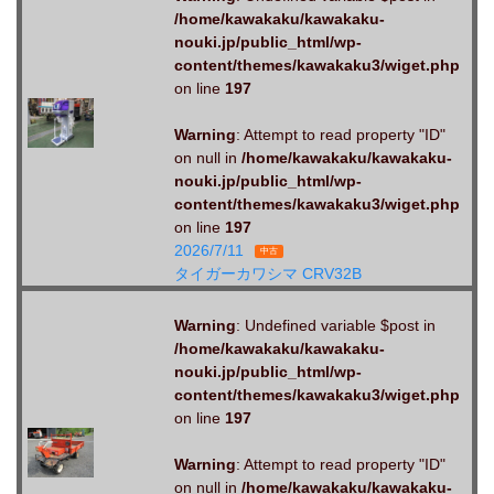
/home/kawakaku/kawakaku-
nouki.jp/public_html/wp-
content/themes/kawakaku3/wiget.php
on line
197
Warning
: Attempt to read property "ID"
on null in
/home/kawakaku/kawakaku-
nouki.jp/public_html/wp-
content/themes/kawakaku3/wiget.php
on line
197
2026/7/11
中古
タイガーカワシマ CRV32B
Warning
: Undefined variable $post in
/home/kawakaku/kawakaku-
nouki.jp/public_html/wp-
content/themes/kawakaku3/wiget.php
on line
197
Warning
: Attempt to read property "ID"
on null in
/home/kawakaku/kawakaku-