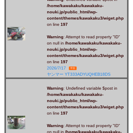
/home/kawakaku/kawakaku-
nouki.jp/public_html/wp-
content/themes/kawakaku3/wiget.php
on line
197
Warning
: Attempt to read property "ID"
on null in
/home/kawakaku/kawakaku-
nouki.jp/public_html/wp-
content/themes/kawakaku3/wiget.php
on line
197
2026/7/17
中古
ヤンマー YT333ADYUQHEB18DS
Warning
: Undefined variable $post in
/home/kawakaku/kawakaku-
nouki.jp/public_html/wp-
content/themes/kawakaku3/wiget.php
on line
197
Warning
: Attempt to read property "ID"
on null in
/home/kawakaku/kawakaku-