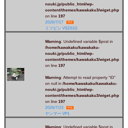
nouki.jp/public_html/wp-
content/themes/kawakaku3/wiget.php
on line
197
2026/7/17
中古
ミツビシ VS231G
Warning
: Undefined variable $post in
/home/kawakaku/kawakaku-
nouki.jp/public_html/wp-
content/themes/kawakaku3/wiget.php
on line
197
Warning
: Attempt to read property "ID"
on null in
/home/kawakaku/kawakaku-
nouki.jp/public_html/wp-
content/themes/kawakaku3/wiget.php
on line
197
2026/7/23
中古
ヤンマー VP1
Warning
: Undefined variable $post in