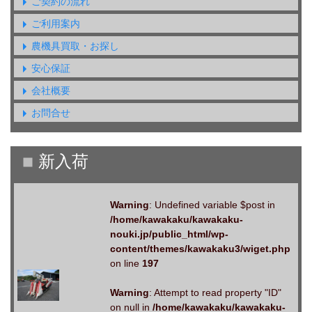
ご契約の流れ
ご利用案内
農機具買取・お探し
安心保証
会社概要
お問合せ
Warning
: Undefined variable $post in
/home/kawakaku/kawakaku-
nouki.jp/public_html/wp-
content/themes/kawakaku3/wiget.php
on line
197
Warning
: Attempt to read property "ID"
on null in
/home/kawakaku/kawakaku-