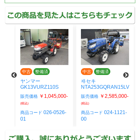
中古
整備済
中古
整備済
ヤンマー
ヰセキ
7
GK13VURZ110S
NTA253GQRAN15LV
00-
￥1,045,000-
￥2,585,000-
販売価格
販売価格
(税込)
(税込)
27-
026-0526-
024-1121-
商品コード
商品コード
01
00