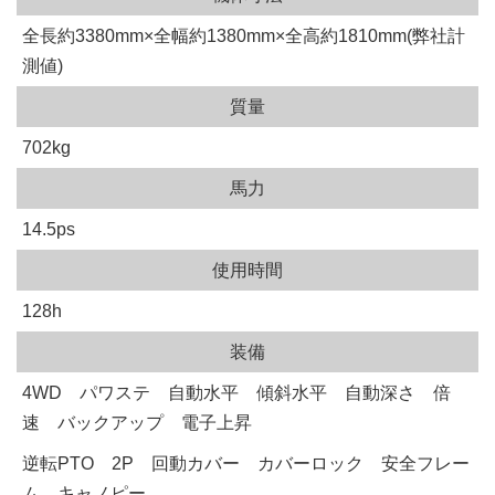
全長約3380mm×全幅約1380mm×全高約1810mm(弊社計
測値)
質量
702kg
馬力
14.5ps
使用時間
128h
装備
4WD パワステ 自動水平 傾斜水平 自動深さ 倍
速 バックアップ 電子上昇
逆転PTO 2P 回動カバー カバーロック 安全フレー
ム キャノピー