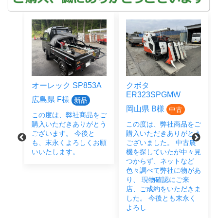
オーレック SP853A
クボタ
ER323SPGMW
広島県 F様
新品
岡山県 B様
中古
この度は、弊社商品をご
をご
購入いただきありがとう
この度は、弊社商品をご
とう
ございます。 今後と
購入いただきありがとう
後と
も、末永くよろしくお願
ございました。 中古農
い致
いいたします。
機を探していたが中々見
つからず、ネットなど
色々調べて弊社に物があ
り、 現物確認にご来
店、ご成約をいただきま
した。 今後とも末永く
よろし