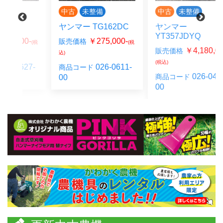
中古
未整備
中古
未整備
ヤンマー TG162DC
ヤンマー
YT357JDYQ
0-
￥275,000-
販売価格
(税
(税
￥4,180,000-
販売価格
込)
(税込)
27-
026-0611-
商品コード
026-0422-
商品コード
00
00