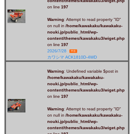
content/themes/kawakaku3/wiget.php
on line
197
Warning
: Attempt to read property "ID"
on null in
/home/kawakaku/kawakaku-
nouki.jp/public_html/wp-
content/themes/kawakaku3/wiget.php
on line
197
2026/7/28
中古
カワシマ ACK1810D-4WD
Warning
: Undefined variable $post in
/home/kawakaku/kawakaku-
nouki.jp/public_html/wp-
content/themes/kawakaku3/wiget.php
on line
197
Warning
: Attempt to read property "ID"
on null in
/home/kawakaku/kawakaku-
nouki.jp/public_html/wp-
content/themes/kawakaku3/wiget.php
on line
197