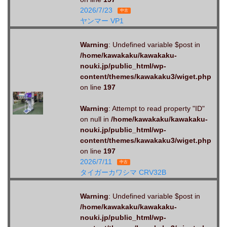
2026/7/23
中古
ヤンマー VP1
Warning
: Undefined variable $post in
/home/kawakaku/kawakaku-
nouki.jp/public_html/wp-
content/themes/kawakaku3/wiget.php
on line
197
Warning
: Attempt to read property "ID"
on null in
/home/kawakaku/kawakaku-
nouki.jp/public_html/wp-
content/themes/kawakaku3/wiget.php
on line
197
2026/7/11
中古
タイガーカワシマ CRV32B
Warning
: Undefined variable $post in
/home/kawakaku/kawakaku-
nouki.jp/public_html/wp-