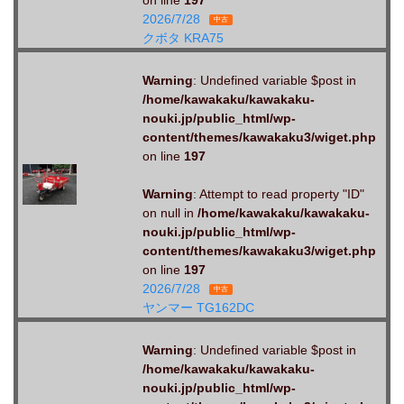
2026/7/28
中古
クボタ KRA75
Warning
: Undefined variable $post in
/home/kawakaku/kawakaku-
nouki.jp/public_html/wp-
content/themes/kawakaku3/wiget.php
on line
197
Warning
: Attempt to read property "ID"
on null in
/home/kawakaku/kawakaku-
nouki.jp/public_html/wp-
content/themes/kawakaku3/wiget.php
on line
197
2026/7/28
中古
ヤンマー TG162DC
Warning
: Undefined variable $post in
/home/kawakaku/kawakaku-
nouki.jp/public_html/wp-