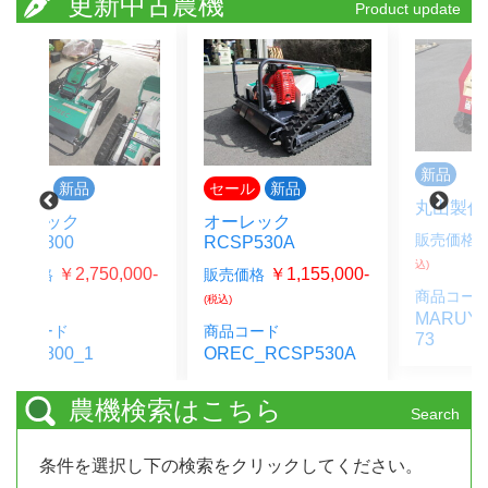
更新中古農機
Product update
新品
セール
新品
丸山製作所 HNJ-73
オーレック
￥792,000-
販売価格
RCSP530A
(税
込)
00-
￥1,155,000-
販売価格
商品コード
(税込)
MARUYAMA_HNJ-
商品コード
73
OREC_RCSP530A
農機検索はこちら
Search
条件を選択し下の検索をクリックしてください。