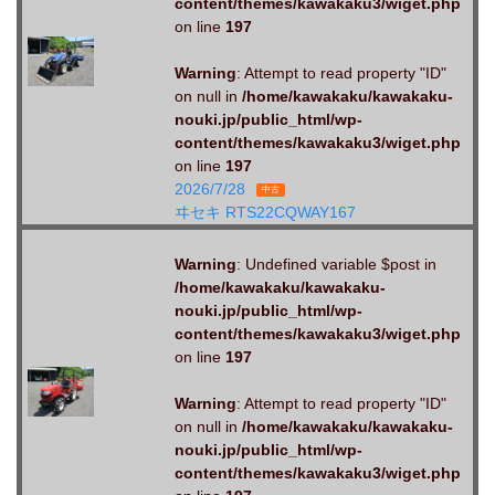
content/themes/kawakaku3/wiget.php
on line
197
Warning
: Attempt to read property "ID"
on null in
/home/kawakaku/kawakaku-
nouki.jp/public_html/wp-
content/themes/kawakaku3/wiget.php
on line
197
2026/7/28
中古
ヰセキ RTS22CQWAY167
Warning
: Undefined variable $post in
/home/kawakaku/kawakaku-
nouki.jp/public_html/wp-
content/themes/kawakaku3/wiget.php
on line
197
Warning
: Attempt to read property "ID"
on null in
/home/kawakaku/kawakaku-
nouki.jp/public_html/wp-
content/themes/kawakaku3/wiget.php