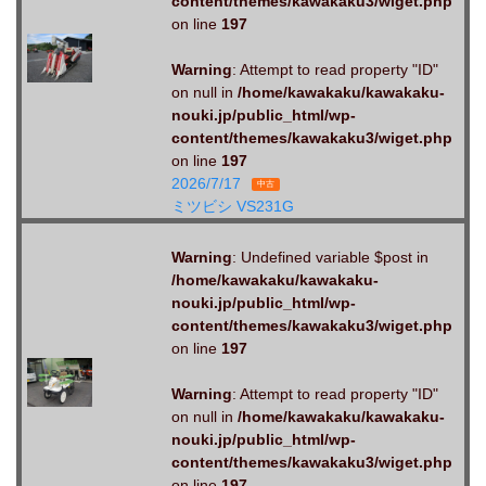
content/themes/kawakaku3/wiget.php
on line
197
Warning
: Attempt to read property "ID"
on null in
/home/kawakaku/kawakaku-
nouki.jp/public_html/wp-
content/themes/kawakaku3/wiget.php
on line
197
2026/7/17
中古
ミツビシ VS231G
Warning
: Undefined variable $post in
/home/kawakaku/kawakaku-
nouki.jp/public_html/wp-
content/themes/kawakaku3/wiget.php
on line
197
Warning
: Attempt to read property "ID"
on null in
/home/kawakaku/kawakaku-
nouki.jp/public_html/wp-
content/themes/kawakaku3/wiget.php
on line
197