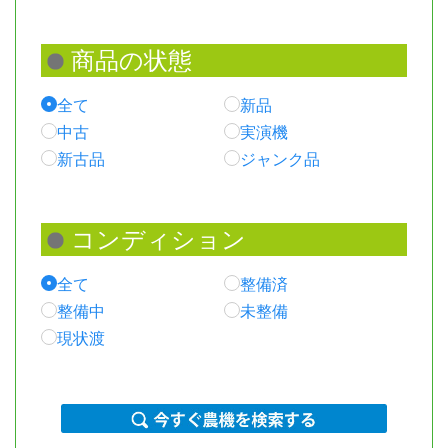
全て
新品
中古
実演機
新古品
ジャンク品
全て
整備済
整備中
未整備
現状渡