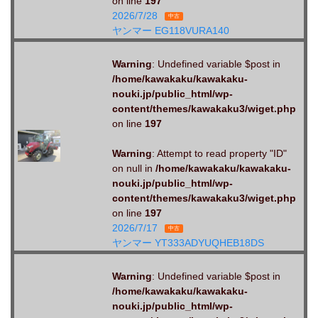
on line
197
2026/7/28
中古
ヤンマー EG118VURA140
Warning
: Undefined variable $post in
/home/kawakaku/kawakaku-
nouki.jp/public_html/wp-
content/themes/kawakaku3/wiget.php
on line
197
Warning
: Attempt to read property "ID"
on null in
/home/kawakaku/kawakaku-
nouki.jp/public_html/wp-
content/themes/kawakaku3/wiget.php
on line
197
2026/7/17
中古
ヤンマー YT333ADYUQHEB18DS
Warning
: Undefined variable $post in
/home/kawakaku/kawakaku-
nouki.jp/public_html/wp-