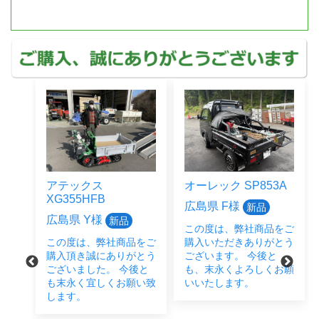
オーレック SP853A
クボタ
ER323SPGMW
広島県 F様
新品
岡山県 B様
中古
この度は、弊社商品をご
をご
購入いただきありがとう
この度は、弊社商品をご
とう
ございます。 今後と
購入いただきありがとう
後と
も、末永くよろしくお願
ございました。 中古農
い致
いいたします。
機を探していたが中々見
つからず、ネットなど
色々調べて弊社に物があ