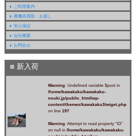
ご利用案内
農機具買取・お探し
安心保証
会社概要
お問合せ
Warning
: Undefined variable $post in
/home/kawakaku/kawakaku-
nouki.jp/public_html/wp-
content/themes/kawakaku3/wiget.php
on line
197
Warning
: Attempt to read property "ID"
on null in
/home/kawakaku/kawakaku-