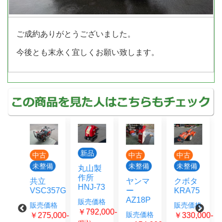
ご成約ありがとうございました。
今後とも末永く宜しくお願い致します。
新品
古
中古
中古
中古
整備
未整備
未整備
未整備
丸山製
作所
ヤンマ
クボタ
ヰセキ
HNJ-73
357G
ー
KRA75
RL27
AZ18P
販売価格
価格
販売価格
販売価格
￥792,000-
販売価格
5,000-
￥330,000-
￥275,000-