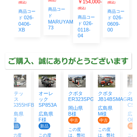
(税込)
￥154,000-
(税込)
(税込)
(税込)
商品コー
コー
商品コー
商品コー
ド
商品コー
6-
026-
026-
ド
ド
MARUYAMA_HNJ-
026-
ド
6-
0609-
0301-
73
0118-
00
01
04
ッ
オーレ
クボタ
クボタ
クボタ
ック
ER323SPGMW
JB14BSMAGRS12J
AW4F-
55HFB
SP853A
CS10M
岡山県
広島県
県
広島県
B様
M様
広島県
F様
O様
中古
中古
品
新品
中古
この度
この度
度
この度
は、弊社
は、弊社
この度は