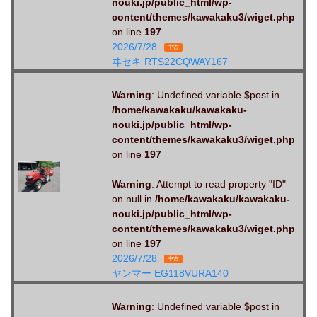
nouki.jp/public_html/wp-
content/themes/kawakaku3/wiget.php
on line
197
2026/7/28
中古
ヰセキ RTS22CQWAY167
Warning
: Undefined variable $post in
/home/kawakaku/kawakaku-
nouki.jp/public_html/wp-
content/themes/kawakaku3/wiget.php
on line
197
Warning
: Attempt to read property "ID"
on null in
/home/kawakaku/kawakaku-
nouki.jp/public_html/wp-
content/themes/kawakaku3/wiget.php
on line
197
2026/7/28
中古
ヤンマー EG118VURA140
Warning
: Undefined variable $post in