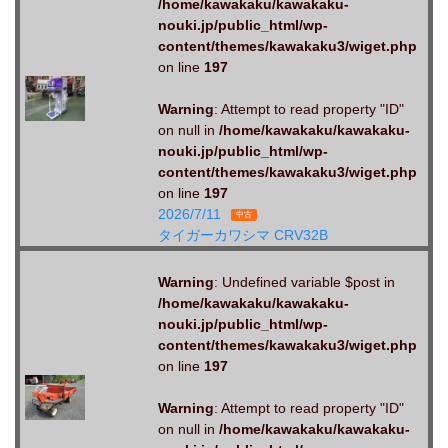
/home/kawakaku/kawakaku-
nouki.jp/public_html/wp-
content/themes/kawakaku3/wiget.php
on line
197
Warning
: Attempt to read property "ID"
on null in
/home/kawakaku/kawakaku-
nouki.jp/public_html/wp-
content/themes/kawakaku3/wiget.php
on line
197
2026/7/11
中古
タイガーカワシマ CRV32B
Warning
: Undefined variable $post in
/home/kawakaku/kawakaku-
nouki.jp/public_html/wp-
content/themes/kawakaku3/wiget.php
on line
197
Warning
: Attempt to read property "ID"
on null in
/home/kawakaku/kawakaku-