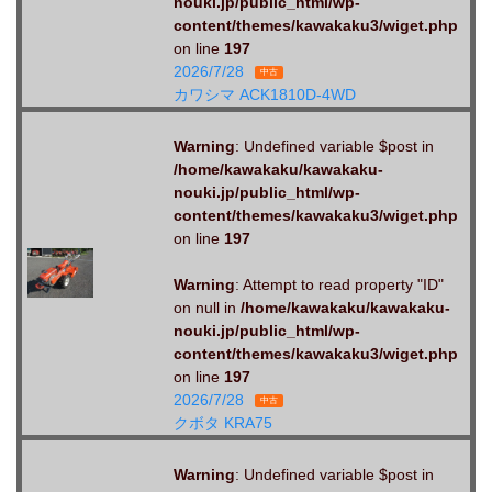
nouki.jp/public_html/wp-
content/themes/kawakaku3/wiget.php
on line
197
2026/7/28
中古
カワシマ ACK1810D-4WD
Warning
: Undefined variable $post in
/home/kawakaku/kawakaku-
nouki.jp/public_html/wp-
content/themes/kawakaku3/wiget.php
on line
197
Warning
: Attempt to read property "ID"
on null in
/home/kawakaku/kawakaku-
nouki.jp/public_html/wp-
content/themes/kawakaku3/wiget.php
on line
197
2026/7/28
中古
クボタ KRA75
Warning
: Undefined variable $post in