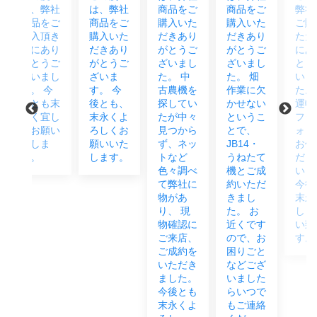
弊社
は、弊社
商品をご
商品をご
弊社より
をご
商品をご
購入いた
購入いた
ご購入い
頂き
購入いた
だきあり
だきあり
ただき誠
あり
だきあり
がとうご
がとうご
にありが
うご
がとうご
ざいまし
ざいまし
とうござ
まし
ざいま
た。 中
た。 畑
いまし
 今
す。 今
古農機を
作業に欠
た。 試
も末
後とも、
探してい
かせない
運転、ア
宜し
末永くよ
たが中々
というこ
フターフ
願い
ろしくお
見つから
とで、
ォローも
ま
願いいた
ず、ネッ
JB14・
お任せく
します。
トなど
うねたて
だ
色々調べ
機とご成
い！！！
て弊社に
約いただ
今後とも
物があ
きまし
末永く宜
り、 現
た。 お
しくお願
物確認に
近くです
い致しま
ご来店、
ので、お
す。
ご成約を
困りごと
いただき
などござ
ました。
いました
今後とも
らいつで
末永くよ
もご連絡