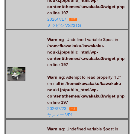
nouki.jp/public_html/wp-
content/themes/kawakaku3/wiget.php
on line
197
2026/7/17
中古
ミツビシ VS231G
Warning
: Undefined variable $post in
/home/kawakaku/kawakaku-
nouki.jp/public_html/wp-
content/themes/kawakaku3/wiget.php
on line
197
Warning
: Attempt to read property "ID"
on null in
/home/kawakaku/kawakaku-
nouki.jp/public_html/wp-
content/themes/kawakaku3/wiget.php
on line
197
2026/7/23
中古
ヤンマー VP1
Warning
: Undefined variable $post in