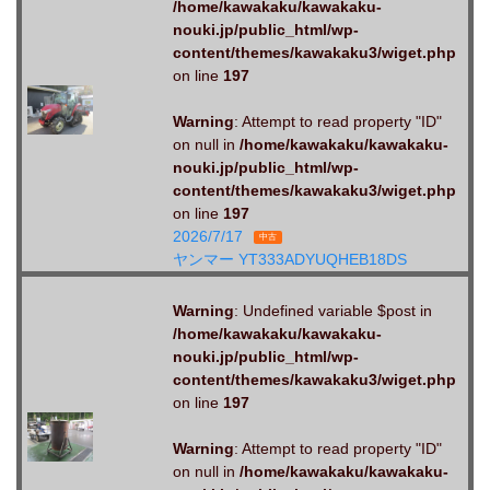
/home/kawakaku/kawakaku-
nouki.jp/public_html/wp-
content/themes/kawakaku3/wiget.php
on line
197
Warning
: Attempt to read property "ID"
on null in
/home/kawakaku/kawakaku-
nouki.jp/public_html/wp-
content/themes/kawakaku3/wiget.php
on line
197
2026/7/17
中古
ヤンマー YT333ADYUQHEB18DS
Warning
: Undefined variable $post in
/home/kawakaku/kawakaku-
nouki.jp/public_html/wp-
content/themes/kawakaku3/wiget.php
on line
197
Warning
: Attempt to read property "ID"
on null in
/home/kawakaku/kawakaku-