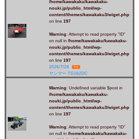
/home/kawakaku/kawakaku-
nouki.jp/public_html/wp-
content/themes/kawakaku3/wiget.php
on line
197
Warning
: Attempt to read property "ID"
on null in
/home/kawakaku/kawakaku-
nouki.jp/public_html/wp-
content/themes/kawakaku3/wiget.php
on line
197
2026/7/28
中古
ヤンマー TG162DC
Warning
: Undefined variable $post in
/home/kawakaku/kawakaku-
nouki.jp/public_html/wp-
content/themes/kawakaku3/wiget.php
on line
197
Warning
: Attempt to read property "ID"
on null in
/home/kawakaku/kawakaku-