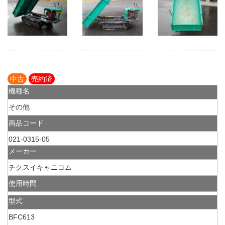
中古
売約済
機種名
その他
商品コード
021-0315-05
メーカー
チクスイキャニコム
使用時間
型式
BFC613