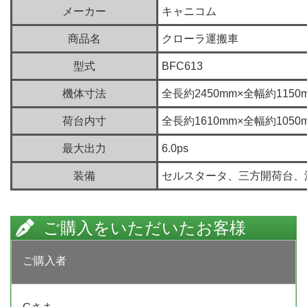
メーカー
キャニコム
商品名
クローラ運搬車
型式
BFC613
機体寸法
全長約2450mm×全幅約115
荷台内寸
全長約1610mm×全幅約105
最大出力
6.0ps
装備
セルスタータ、三方開荷台、
ご購入をいただいたお客様
ご購入者