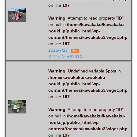
on line
197
Warning
: Attempt to read property "ID"
on null in
/home/kawakaku/kawakaku-
nouki.jp/public_html/wp-
content/themes/kawakaku3/wiget.php
on line
197
2026/7/17
中古
ミツビシ VS231G
Warning
: Undefined variable $post in
/home/kawakaku/kawakaku-
nouki.jp/public_html/wp-
content/themes/kawakaku3/wiget.php
on line
197
Warning
: Attempt to read property "ID"
on null in
/home/kawakaku/kawakaku-
nouki.jp/public_html/wp-
content/themes/kawakaku3/wiget.php
on line
197