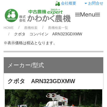
会社概要
お問合せ
Menu
HOME
農機検索
農機検索一覧
クボタ コンバイン ARN323GDXMW
※表示価格は税込となります。
メーカー/型式
クボタ ARN323GDXMW