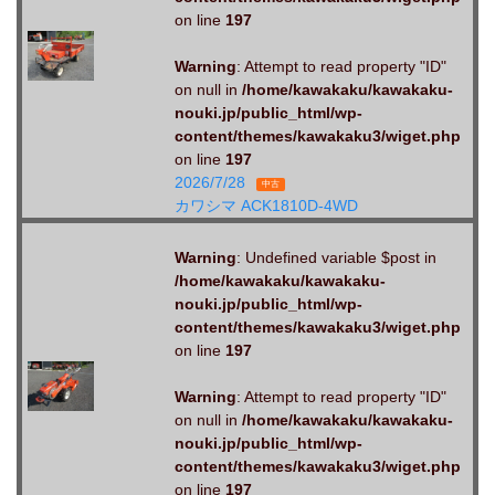
on line
197
Warning
: Attempt to read property "ID"
on null in
/home/kawakaku/kawakaku-
nouki.jp/public_html/wp-
content/themes/kawakaku3/wiget.php
on line
197
2026/7/28
中古
カワシマ ACK1810D-4WD
Warning
: Undefined variable $post in
/home/kawakaku/kawakaku-
nouki.jp/public_html/wp-
content/themes/kawakaku3/wiget.php
on line
197
Warning
: Attempt to read property "ID"
on null in
/home/kawakaku/kawakaku-
nouki.jp/public_html/wp-
content/themes/kawakaku3/wiget.php
on line
197