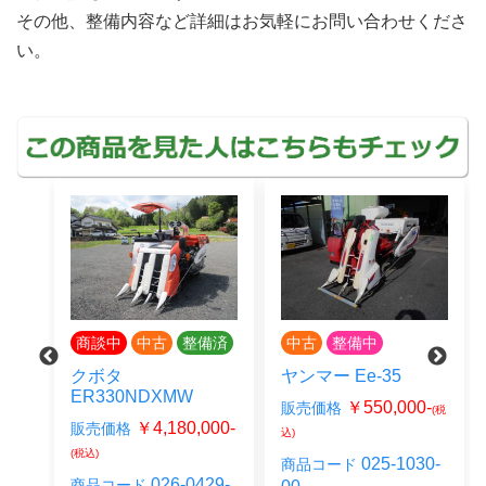
その他、整備内容など詳細はお気軽にお問い合わせくださ
い。
商談中
中古
整備済
中古
整備中
WC
クボタ
ヤンマー Ee-35
ER330NDXMW
0-
￥550,000-
販売価格
(税
(税
￥4,180,000-
販売価格
込)
(税込)
025-1030-
商品コード
026-0429-
商品コード