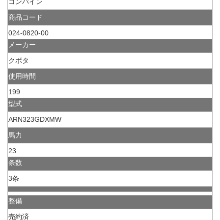
コンバイン
商品コード
024-0820-00
メーカー
クボタ
使用時間
199
型式
ARN323GDXMW
馬力
23
条数
3条
整備
売約済