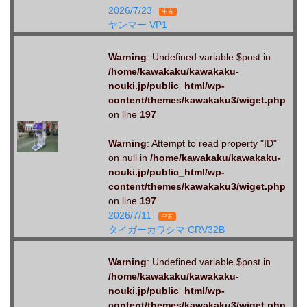
2026/7/23
中古
ヤンマー VP1
Warning
: Undefined variable $post in
/home/kawakaku/kawakaku-
nouki.jp/public_html/wp-
content/themes/kawakaku3/wiget.php
on line
197
Warning
: Attempt to read property "ID"
on null in
/home/kawakaku/kawakaku-
nouki.jp/public_html/wp-
content/themes/kawakaku3/wiget.php
on line
197
2026/7/11
中古
タイガーカワシマ CRV32B
Warning
: Undefined variable $post in
/home/kawakaku/kawakaku-
nouki.jp/public_html/wp-
content/themes/kawakaku3/wiget.php