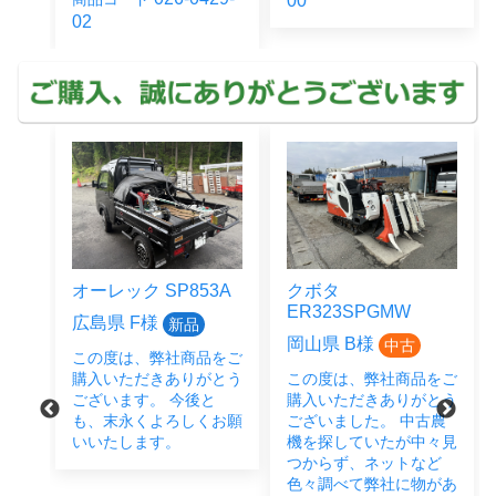
00
02
3A
クボタ
クボタ
ER323SPGMW
JB14BSMAGRS12J
岡山県 B様
広島県 M様
中古
中古
をご
とう
この度は、弊社商品をご
この度は、弊社商品をご
と
購入いただきありがとう
購入いただきありがとう
お願
ございました。 中古農
ございました。 畑作業
機を探していたが中々見
に欠かせないということ
つからず、ネットなど
で、JB14・うねたて機
色々調べて弊社に物があ
とご成約いただきまし