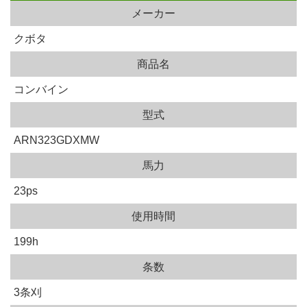
メーカー
クボタ
商品名
コンバイン
型式
ARN323GDXMW
馬力
23ps
使用時間
199h
条数
3条刈