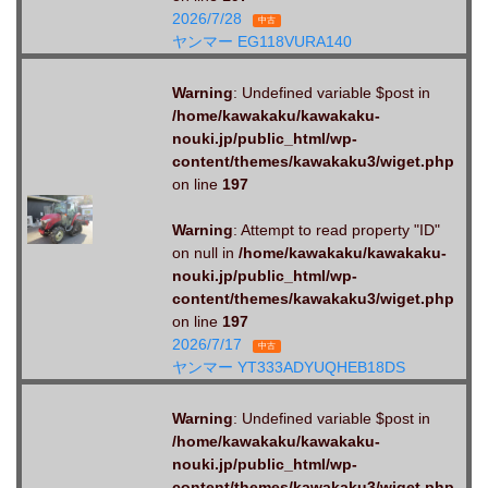
2026/7/28
中古
ヤンマー EG118VURA140
Warning
: Undefined variable $post in
/home/kawakaku/kawakaku-
nouki.jp/public_html/wp-
content/themes/kawakaku3/wiget.php
on line
197
Warning
: Attempt to read property "ID"
on null in
/home/kawakaku/kawakaku-
nouki.jp/public_html/wp-
content/themes/kawakaku3/wiget.php
on line
197
2026/7/17
中古
ヤンマー YT333ADYUQHEB18DS
Warning
: Undefined variable $post in
/home/kawakaku/kawakaku-
nouki.jp/public_html/wp-
content/themes/kawakaku3/wiget.php