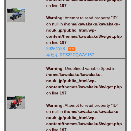
on line
197
Warning
: Attempt to read property "ID"
on null in
/home/kawakaku/kawakaku-
nouki.jp/public_html/wp-
content/themes/kawakaku3/wiget.php
on line
197
2026/7/28
中古
ヰセキ RTS22CQWAY167
Warning
: Undefined variable $post in
/home/kawakaku/kawakaku-
nouki.jp/public_html/wp-
content/themes/kawakaku3/wiget.php
on line
197
Warning
: Attempt to read property "ID"
on null in
/home/kawakaku/kawakaku-
nouki.jp/public_html/wp-
content/themes/kawakaku3/wiget.php
on line
197