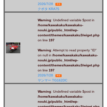
2026/7/28
中古
クボタ KRA75
Warning
: Undefined variable $post in
/home/kawakaku/kawakaku-
nouki.jp/public_html/wp-
content/themes/kawakaku3/wiget.php
on line
197
Warning
: Attempt to read property "ID"
on null in
/home/kawakaku/kawakaku-
nouki.jp/public_html/wp-
content/themes/kawakaku3/wiget.php
on line
197
2026/7/28
中古
ヤンマー TG162DC
Warning
: Undefined variable $post in
/home/kawakaku/kawakaku-
nouki.jp/public_html/wp-
content/themes/kawakaku3/wiget.php