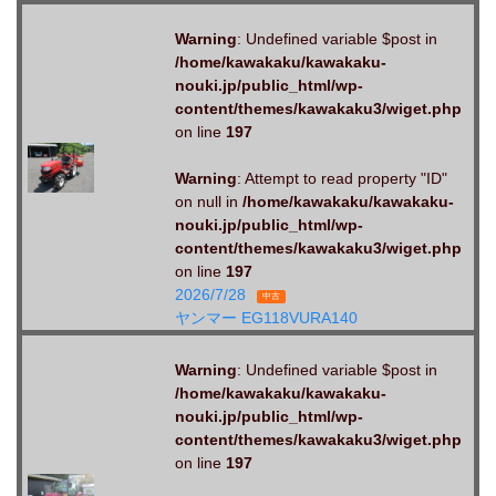
Warning
: Undefined variable $post in
/home/kawakaku/kawakaku-
nouki.jp/public_html/wp-
content/themes/kawakaku3/wiget.php
on line
197
Warning
: Attempt to read property "ID"
on null in
/home/kawakaku/kawakaku-
nouki.jp/public_html/wp-
content/themes/kawakaku3/wiget.php
on line
197
2026/7/28
中古
ヤンマー EG118VURA140
Warning
: Undefined variable $post in
/home/kawakaku/kawakaku-
nouki.jp/public_html/wp-
content/themes/kawakaku3/wiget.php
on line
197