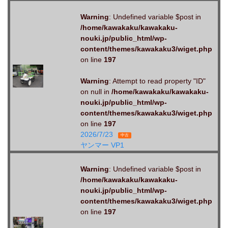
Warning
: Undefined variable $post in
/home/kawakaku/kawakaku-
nouki.jp/public_html/wp-
content/themes/kawakaku3/wiget.php
on line
197
Warning
: Attempt to read property "ID"
on null in
/home/kawakaku/kawakaku-
nouki.jp/public_html/wp-
content/themes/kawakaku3/wiget.php
on line
197
2026/7/23
中古
ヤンマー VP1
Warning
: Undefined variable $post in
/home/kawakaku/kawakaku-
nouki.jp/public_html/wp-
content/themes/kawakaku3/wiget.php
on line
197