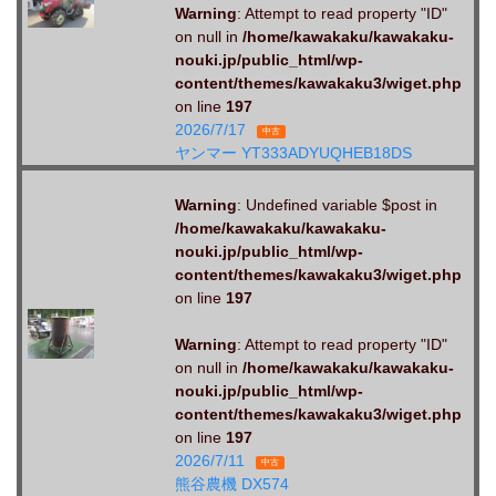
Warning
: Attempt to read property "ID"
on null in
/home/kawakaku/kawakaku-
nouki.jp/public_html/wp-
content/themes/kawakaku3/wiget.php
on line
197
2026/7/17
中古
ヤンマー YT333ADYUQHEB18DS
Warning
: Undefined variable $post in
/home/kawakaku/kawakaku-
nouki.jp/public_html/wp-
content/themes/kawakaku3/wiget.php
on line
197
Warning
: Attempt to read property "ID"
on null in
/home/kawakaku/kawakaku-
nouki.jp/public_html/wp-
content/themes/kawakaku3/wiget.php
on line
197
2026/7/11
中古
熊谷農機 DX574