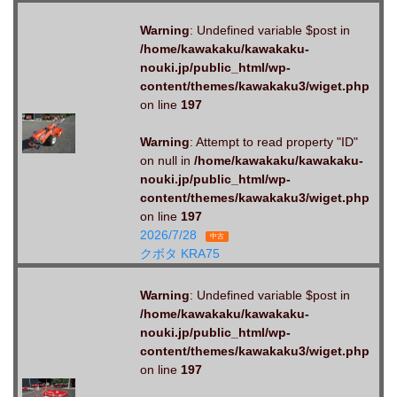
Warning
: Undefined variable $post in
/home/kawakaku/kawakaku-
nouki.jp/public_html/wp-
content/themes/kawakaku3/wiget.php
on line
197
Warning
: Attempt to read property "ID"
on null in
/home/kawakaku/kawakaku-
nouki.jp/public_html/wp-
content/themes/kawakaku3/wiget.php
on line
197
2026/7/28
中古
クボタ KRA75
Warning
: Undefined variable $post in
/home/kawakaku/kawakaku-
nouki.jp/public_html/wp-
content/themes/kawakaku3/wiget.php
on line
197