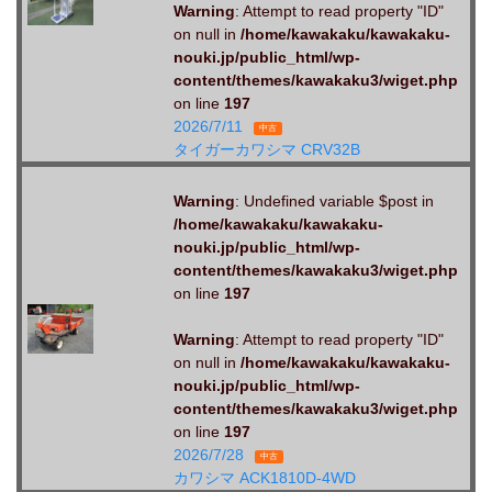
Warning
: Attempt to read property "ID"
on null in
/home/kawakaku/kawakaku-
nouki.jp/public_html/wp-
content/themes/kawakaku3/wiget.php
on line
197
2026/7/11
中古
タイガーカワシマ CRV32B
Warning
: Undefined variable $post in
/home/kawakaku/kawakaku-
nouki.jp/public_html/wp-
content/themes/kawakaku3/wiget.php
on line
197
Warning
: Attempt to read property "ID"
on null in
/home/kawakaku/kawakaku-
nouki.jp/public_html/wp-
content/themes/kawakaku3/wiget.php
on line
197
2026/7/28
中古
カワシマ ACK1810D-4WD