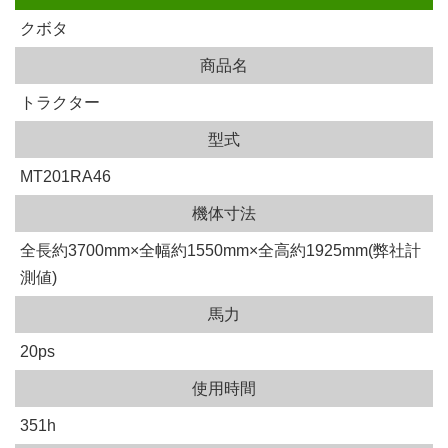
クボタ
商品名
トラクター
型式
MT201RA46
機体寸法
全長約3700mm×全幅約1550mm×全高約1925mm(弊社計
測値)
馬力
20ps
使用時間
351h