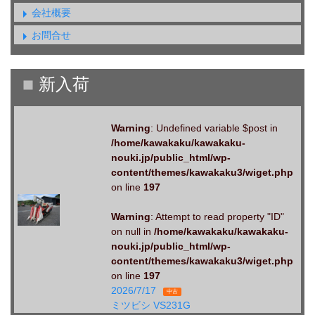
会社概要
お問合せ
Warning
: Undefined variable $post in
/home/kawakaku/kawakaku-
nouki.jp/public_html/wp-
content/themes/kawakaku3/wiget.php
on line
197
Warning
: Attempt to read property "ID"
on null in
/home/kawakaku/kawakaku-
nouki.jp/public_html/wp-
content/themes/kawakaku3/wiget.php
on line
197
2026/7/17
中古
ミツビシ VS231G