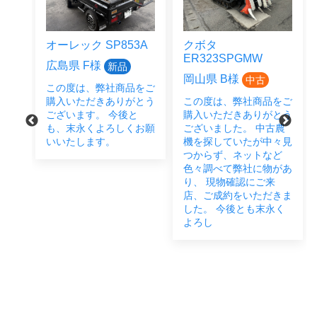
オーレック SP853A
クボタ
ER323SPGMW
広島県 F様
新品
岡山県 B様
中古
この度は、弊社商品をご
をご
購入いただきありがとう
この度は、弊社商品をご
とう
ございます。 今後と
購入いただきありがとう
後と
も、末永くよろしくお願
ございました。 中古農
い致
いいたします。
機を探していたが中々見
つからず、ネットなど
色々調べて弊社に物があ
り、 現物確認にご来
店、ご成約をいただきま
した。 今後とも末永く
よろし