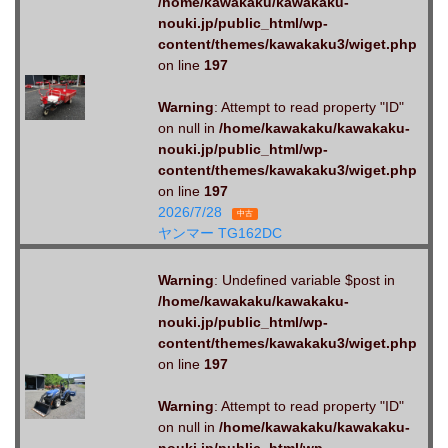
/home/kawakaku/kawakaku-
nouki.jp/public_html/wp-
content/themes/kawakaku3/wiget.php
on line
197
Warning
: Attempt to read property "ID"
on null in
/home/kawakaku/kawakaku-
nouki.jp/public_html/wp-
content/themes/kawakaku3/wiget.php
on line
197
2026/7/28
中古
ヤンマー TG162DC
Warning
: Undefined variable $post in
/home/kawakaku/kawakaku-
nouki.jp/public_html/wp-
content/themes/kawakaku3/wiget.php
on line
197
Warning
: Attempt to read property "ID"
on null in
/home/kawakaku/kawakaku-