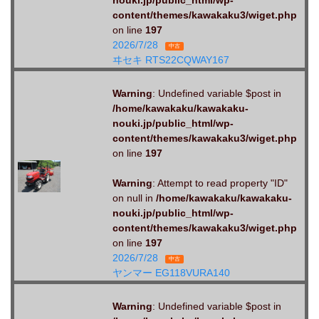
nouki.jp/public_html/wp-
content/themes/kawakaku3/wiget.php
on line
197
2026/7/28
中古
ヰセキ RTS22CQWAY167
Warning
: Undefined variable $post in
/home/kawakaku/kawakaku-
nouki.jp/public_html/wp-
content/themes/kawakaku3/wiget.php
on line
197
Warning
: Attempt to read property "ID"
on null in
/home/kawakaku/kawakaku-
nouki.jp/public_html/wp-
content/themes/kawakaku3/wiget.php
on line
197
2026/7/28
中古
ヤンマー EG118VURA140
Warning
: Undefined variable $post in