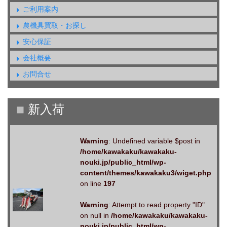
ご利用案内
農機具買取・お探し
安心保証
会社概要
お問合せ
Warning
: Undefined variable $post in
/home/kawakaku/kawakaku-
nouki.jp/public_html/wp-
content/themes/kawakaku3/wiget.php
on line
197
Warning
: Attempt to read property "ID"
on null in
/home/kawakaku/kawakaku-
nouki.jp/public_html/wp-