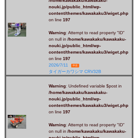
/home/kawakaku/kawakaku-
nouki.jp/public_html/wp-
content/themes/kawakaku3/wiget.php
on line
197
Warning
: Attempt to read property "ID"
on null in
/home/kawakaku/kawakaku-
nouki.jp/public_html/wp-
content/themes/kawakaku3/wiget.php
on line
197
2026/7/11
中古
タイガーカワシマ CRV32B
Warning
: Undefined variable $post in
/home/kawakaku/kawakaku-
nouki.jp/public_html/wp-
content/themes/kawakaku3/wiget.php
on line
197
Warning
: Attempt to read property "ID"
on null in
/home/kawakaku/kawakaku-
nouki.jp/public_html/wp-