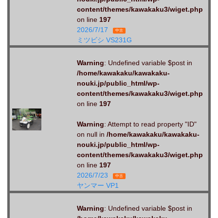
content/themes/kawakaku3/wiget.php
on line
197
2026/7/17
中古
ミツビシ VS231G
Warning
: Undefined variable $post in
/home/kawakaku/kawakaku-
nouki.jp/public_html/wp-
content/themes/kawakaku3/wiget.php
on line
197
Warning
: Attempt to read property "ID"
on null in
/home/kawakaku/kawakaku-
nouki.jp/public_html/wp-
content/themes/kawakaku3/wiget.php
on line
197
2026/7/23
中古
ヤンマー VP1
Warning
: Undefined variable $post in