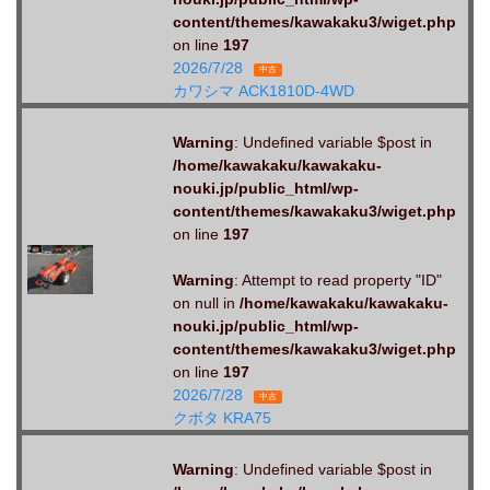
content/themes/kawakaku3/wiget.php
on line
197
2026/7/28
中古
カワシマ ACK1810D-4WD
Warning
: Undefined variable $post in
/home/kawakaku/kawakaku-
nouki.jp/public_html/wp-
content/themes/kawakaku3/wiget.php
on line
197
Warning
: Attempt to read property "ID"
on null in
/home/kawakaku/kawakaku-
nouki.jp/public_html/wp-
content/themes/kawakaku3/wiget.php
on line
197
2026/7/28
中古
クボタ KRA75
Warning
: Undefined variable $post in