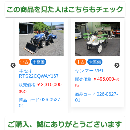
中古
未整備
中古
未整備
ヰセキ
ヤンマー VP1
RTS22CQWAY167
￥495,000-
販売価格
(税
00-
￥2,310,000-
販売価格
込)
(税込)
026-0627-
商品コード
24-
026-0527-
商品コード
01
01