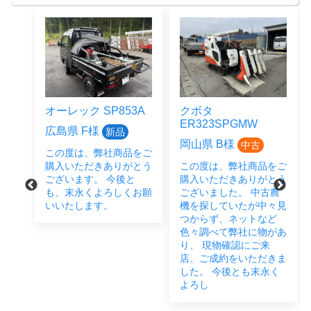
オーレック SP853A
クボタ
ER323SPGMW
広島県 F様
新品
岡山県 B様
中古
この度は、弊社商品をご
をご
購入いただきありがとう
この度は、弊社商品をご
とう
ございます。 今後と
購入いただきありがとう
後と
も、末永くよろしくお願
ございました。 中古農
い致
いいたします。
機を探していたが中々見
つからず、ネットなど
色々調べて弊社に物があ
り、 現物確認にご来
店、ご成約をいただきま
した。 今後とも末永く
よろし