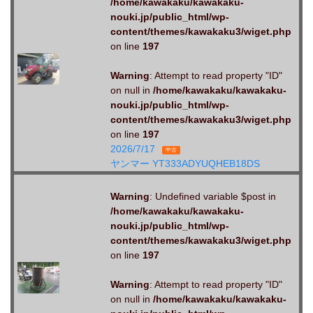
/home/kawakaku/kawakaku-
nouki.jp/public_html/wp-
content/themes/kawakaku3/wiget.php
on line
197
Warning
: Attempt to read property "ID"
on null in
/home/kawakaku/kawakaku-
nouki.jp/public_html/wp-
content/themes/kawakaku3/wiget.php
on line
197
2026/7/17
中古
ヤンマー YT333ADYUQHEB18DS
Warning
: Undefined variable $post in
/home/kawakaku/kawakaku-
nouki.jp/public_html/wp-
content/themes/kawakaku3/wiget.php
on line
197
Warning
: Attempt to read property "ID"
on null in
/home/kawakaku/kawakaku-