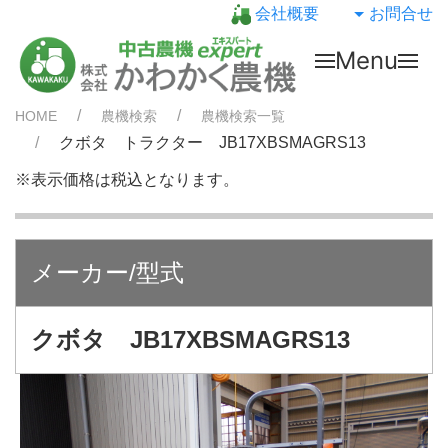
会社概要
お問合せ
Menu
HOME
農機検索
農機検索一覧
クボタ トラクター JB17XBSMAGRS13
※表示価格は税込となります。
メーカー/型式
クボタ JB17XBSMAGRS13