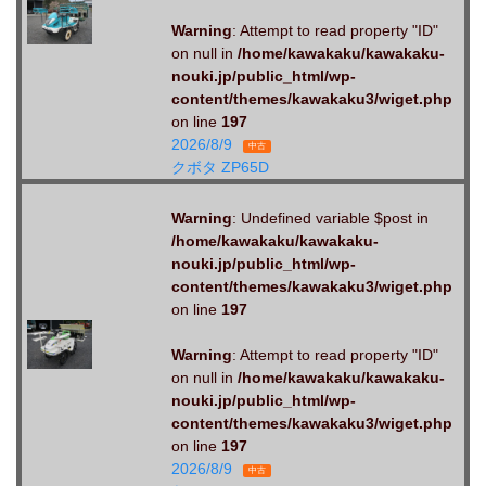
Warning
: Attempt to read property "ID"
on null in
/home/kawakaku/kawakaku-
nouki.jp/public_html/wp-
content/themes/kawakaku3/wiget.php
on line
197
2026/8/9
中古
クボタ ZP65D
Warning
: Undefined variable $post in
/home/kawakaku/kawakaku-
nouki.jp/public_html/wp-
content/themes/kawakaku3/wiget.php
on line
197
Warning
: Attempt to read property "ID"
on null in
/home/kawakaku/kawakaku-
nouki.jp/public_html/wp-
content/themes/kawakaku3/wiget.php
on line
197
2026/8/9
中古