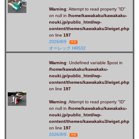
Warning
: Attempt to read property "ID"
on null in
/home/kawakaku/kawakaku-
nouki.jp/public_html/wp-
content/themes/kawakaku3/wiget.php
on line
197
2026/8/9
中古
オーレック HR532
Warning
: Undefined variable $post in
/home/kawakaku/kawakaku-
nouki.jp/public_html/wp-
content/themes/kawakaku3/wiget.php
on line
197
Warning
: Attempt to read property "ID"
on null in
/home/kawakaku/kawakaku-
nouki.jp/public_html/wp-
content/themes/kawakaku3/wiget.php
on line
197
2026/8/9
中古