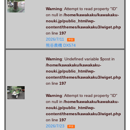
Warning
: Attempt to read property "ID"
on null in
/home/kawakaku/kawakaku-
nouki.jp/public_html/wp-
content/themes/kawakaku3/wiget.php
on line
197
2026/7/11
中古
熊谷農機 DX574
Warning
: Undefined variable $post in
/home/kawakaku/kawakaku-
nouki.jp/public_html/wp-
content/themes/kawakaku3/wiget.php
on line
197
Warning
: Attempt to read property "ID"
on null in
/home/kawakaku/kawakaku-
nouki.jp/public_html/wp-
content/themes/kawakaku3/wiget.php
on line
197
2026/7/23
中古