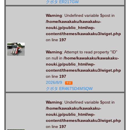
クボタ ER217GW
Warning
: Undefined variable $post in
/home/kawakaku/kawakaku-
nouki.jp/public_html/wp-
content/themes/kawakaku3/wiget.php
on line
197
Warning
: Attempt to read property "ID"
on null in
/home/kawakaku/kawakaku-
nouki.jp/public_html/wp-
content/themes/kawakaku3/wiget.php
on line
197
2026/8/9
中古
クボタ ER467SD4MSQW
Warning
: Undefined variable $post in
/home/kawakaku/kawakaku-
nouki.jp/public_html/wp-
content/themes/kawakaku3/wiget.php
on line
197