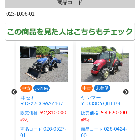
商品コード
023-1006-01
中古
未整備
中古
未整備
ヰセキ
ヤンマー
RTS22CQWAY167
YT333DYQHEB9
00-
￥2,310,000-
￥4,620,000-
販売価格
販売価格
(税込)
(税込)
22-
026-0527-
026-0424-
商品コード
商品コード
01
00