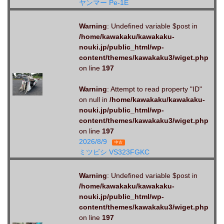
ヤンマー Pe-1E
Warning
: Undefined variable $post in
/home/kawakaku/kawakaku-
nouki.jp/public_html/wp-
content/themes/kawakaku3/wiget.php
on line
197
Warning
: Attempt to read property "ID"
on null in
/home/kawakaku/kawakaku-
nouki.jp/public_html/wp-
content/themes/kawakaku3/wiget.php
on line
197
2026/8/9
中古
ミツビシ VS323FGKC
Warning
: Undefined variable $post in
/home/kawakaku/kawakaku-
nouki.jp/public_html/wp-
content/themes/kawakaku3/wiget.php
on line
197