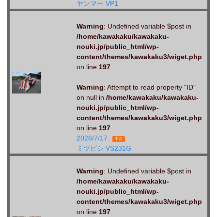
ヤンマー VP1
Warning
: Undefined variable $post in
/home/kawakaku/kawakaku-
nouki.jp/public_html/wp-
content/themes/kawakaku3/wiget.php
on line
197
Warning
: Attempt to read property "ID"
on null in
/home/kawakaku/kawakaku-
nouki.jp/public_html/wp-
content/themes/kawakaku3/wiget.php
on line
197
2026/7/17
中古
ミツビシ VS231G
Warning
: Undefined variable $post in
/home/kawakaku/kawakaku-
nouki.jp/public_html/wp-
content/themes/kawakaku3/wiget.php
on line
197