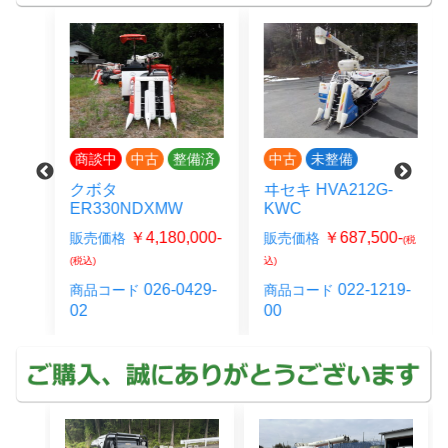
商談中
中古
整備済
中古
未整備
WC
クボタ
ヰセキ HVA212G-
ER330NDXMW
KWC
0-
(税
￥4,180,000-
￥687,500-
販売価格
販売価格
(税
(税込)
込)
026-0429-
022-1219-
商品コード
商品コード
02
00