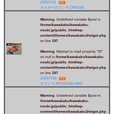
2026/7/11
中古
タイガーカワシマ CRV32B
Warning
: Undefined variable $post in
/home/kawakaku/kawakaku-
nouki.jp/public_html/wp-
content/themes/kawakaku3/wiget.php
on line
197
Warning
: Attempt to read property "ID"
on null in
/home/kawakaku/kawakaku-
nouki.jp/public_html/wp-
content/themes/kawakaku3/wiget.php
on line
197
2026/7/28
中古
カワシマ ACK1810D-4WD
Warning
: Undefined variable $post in
/home/kawakaku/kawakaku-
nouki.jp/public_html/wp-
content/themes/kawakaku3/wiget.php