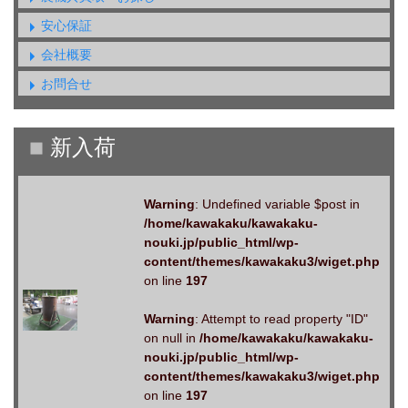
安心保証
会社概要
お問合せ
Warning
: Undefined variable $post in
/home/kawakaku/kawakaku-
nouki.jp/public_html/wp-
content/themes/kawakaku3/wiget.php
on line
197
Warning
: Attempt to read property "ID"
on null in
/home/kawakaku/kawakaku-
nouki.jp/public_html/wp-
content/themes/kawakaku3/wiget.php
on line
197