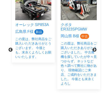
オーレック SP853A
クボタ
ER323SPGMW
広島県 F様
新品
岡山県 B様
中古
この度は、弊社商品をご
をご
購入いただきありがとう
この度は、弊社商品をご
とう
ございます。 今後と
購入いただきありがとう
後と
も、末永くよろしくお願
ございました。 中古農
い致
いいたします。
機を探していたが中々見
つからず、ネットなど
色々調べて弊社に物があ
り、 現物確認にご来
店、ご成約をいただきま
した。 今後とも末永く
よろし