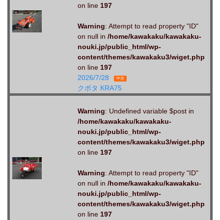
on line
197
Warning
: Attempt to read property "ID"
on null in
/home/kawakaku/kawakaku-
nouki.jp/public_html/wp-
content/themes/kawakaku3/wiget.php
on line
197
2026/7/28
中古
クボタ KRA75
Warning
: Undefined variable $post in
/home/kawakaku/kawakaku-
nouki.jp/public_html/wp-
content/themes/kawakaku3/wiget.php
on line
197
Warning
: Attempt to read property "ID"
on null in
/home/kawakaku/kawakaku-
nouki.jp/public_html/wp-
content/themes/kawakaku3/wiget.php
on line
197