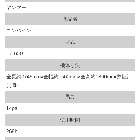
ヤンマー
商品名
コンバイン
型式
Ee-60G
機体寸法
全長約2745mm×全幅約1560mm×全高約1890mm(弊社計
測値)
馬力
14ps
使用時間
268h