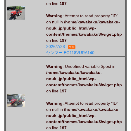
on line
197
Warning
: Attempt to read property "ID"
on null in
/home/kawakaku/kawakaku-
nouki.jp/public_html/wp-
content/themes/kawakaku3/wiget.php
on line
197
2026/7/28
中古
ヤンマー EG118VURA140
Warning
: Undefined variable $post in
/home/kawakaku/kawakaku-
nouki.jp/public_html/wp-
content/themes/kawakaku3/wiget.php
on line
197
Warning
: Attempt to read property "ID"
on null in
/home/kawakaku/kawakaku-
nouki.jp/public_html/wp-
content/themes/kawakaku3/wiget.php
on line
197