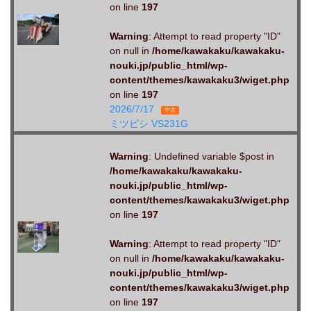
on line
197
Warning
: Attempt to read property "ID"
on null in
/home/kawakaku/kawakaku-
nouki.jp/public_html/wp-
content/themes/kawakaku3/wiget.php
on line
197
2026/7/17
中古
ミツビシ VS231G
Warning
: Undefined variable $post in
/home/kawakaku/kawakaku-
nouki.jp/public_html/wp-
content/themes/kawakaku3/wiget.php
on line
197
Warning
: Attempt to read property "ID"
on null in
/home/kawakaku/kawakaku-
nouki.jp/public_html/wp-
content/themes/kawakaku3/wiget.php
on line
197