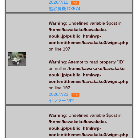
2026/7/11
中古
熊谷農機 DX574
Warning
: Undefined variable $post in
/home/kawakaku/kawakaku-
nouki.jp/public_html/wp-
content/themes/kawakaku3/wiget.php
on line
197
Warning
: Attempt to read property "ID"
on null in
/home/kawakaku/kawakaku-
nouki.jp/public_html/wp-
content/themes/kawakaku3/wiget.php
on line
197
2026/7/23
中古
ヤンマー VP1
Warning
: Undefined variable $post in
/home/kawakaku/kawakaku-
nouki.jp/public_html/wp-
content/themes/kawakaku3/wiget.php