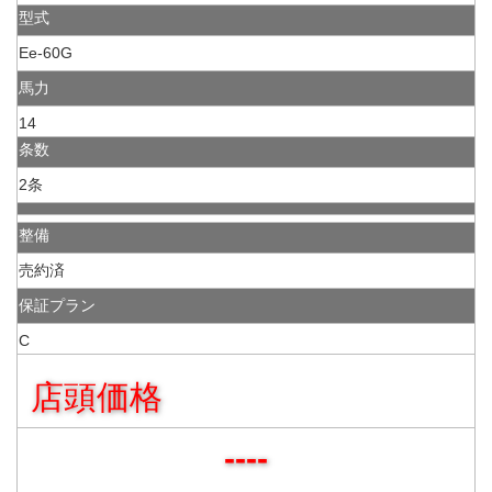
型式
Ee-60G
馬力
14
条数
2条
整備
売約済
保証プラン
C
店頭価格
----