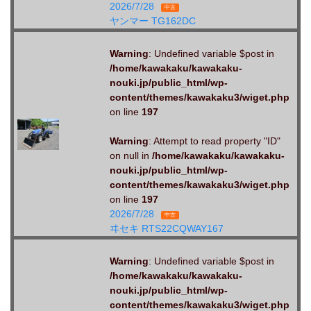
2026/7/28
中古
ヤンマー TG162DC
Warning
: Undefined variable $post in
/home/kawakaku/kawakaku-
nouki.jp/public_html/wp-
content/themes/kawakaku3/wiget.php
on line
197
Warning
: Attempt to read property "ID"
on null in
/home/kawakaku/kawakaku-
nouki.jp/public_html/wp-
content/themes/kawakaku3/wiget.php
on line
197
2026/7/28
中古
ヰセキ RTS22CQWAY167
Warning
: Undefined variable $post in
/home/kawakaku/kawakaku-
nouki.jp/public_html/wp-
content/themes/kawakaku3/wiget.php