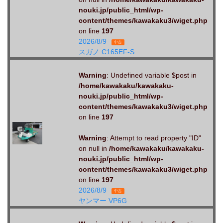
nouki.jp/public_html/wp-
content/themes/kawakaku3/wiget.php
on line
197
2026/8/9
中古
スガノ C165EF-S
Warning
: Undefined variable $post in
/home/kawakaku/kawakaku-
nouki.jp/public_html/wp-
content/themes/kawakaku3/wiget.php
on line
197
Warning
: Attempt to read property "ID"
on null in
/home/kawakaku/kawakaku-
nouki.jp/public_html/wp-
content/themes/kawakaku3/wiget.php
on line
197
2026/8/9
中古
ヤンマー VP6G