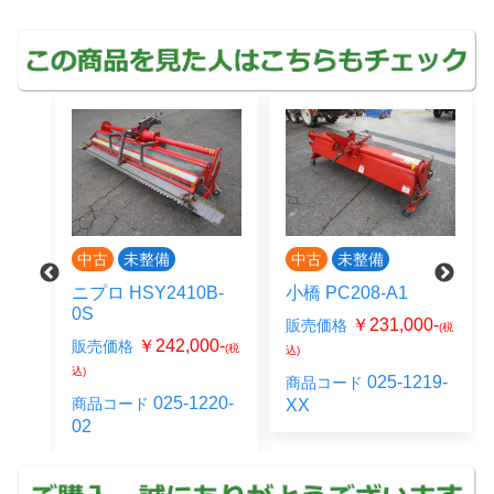
中古
未整備
中古
未整備
ニプロ HSY2410B-
小橋 PC208-A1
0S
￥231,000-
販売価格
(税
0-
￥242,000-
販売価格
(税
(税
込)
込)
025-1219-
商品コード
07-
025-1220-
商品コード
XX
02