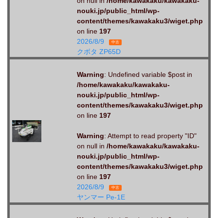
on null in
/home/kawakaku/kawakaku-
nouki.jp/public_html/wp-
content/themes/kawakaku3/wiget.php
on line
197
2026/8/9
中古
クボタ ZP65D
Warning
: Undefined variable $post in
/home/kawakaku/kawakaku-
nouki.jp/public_html/wp-
content/themes/kawakaku3/wiget.php
on line
197
Warning
: Attempt to read property "ID"
on null in
/home/kawakaku/kawakaku-
nouki.jp/public_html/wp-
content/themes/kawakaku3/wiget.php
on line
197
2026/8/9
中古
ヤンマー Pe-1E