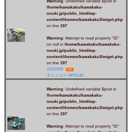
Warning
: Undefined variable $post in
/home/kawakaku/kawakaku-
nouki.jp/public_html/wp-
content/themes/kawakaku3/wiget.php
on line
197
Warning
: Attempt to read property "ID"
on null in
/home/kawakaku/kawakaku-
nouki.jp/public_html/wp-
content/themes/kawakaku3/wiget.php
on line
197
2026/8/9
中古
タイショー NPS140
Warning
: Undefined variable $post in
/home/kawakaku/kawakaku-
nouki.jp/public_html/wp-
content/themes/kawakaku3/wiget.php
on line
197
Warning
: Attempt to read property "ID"