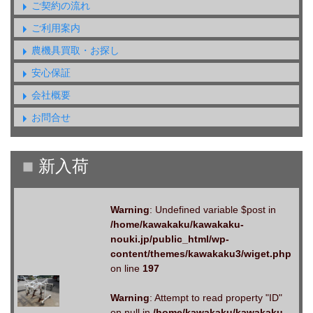
ご契約の流れ
ご利用案内
農機具買取・お探し
安心保証
会社概要
お問合せ
Warning
: Undefined variable $post in
/home/kawakaku/kawakaku-
nouki.jp/public_html/wp-
content/themes/kawakaku3/wiget.php
on line
197
Warning
: Attempt to read property "ID"
on null in
/home/kawakaku/kawakaku-