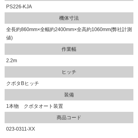
PS226-KJA
機体寸法
全長約860mm×全幅約2400mm×全高約1060mm(弊社計測
値)
作業幅
2.2m
ヒッチ
クボタBヒッチ
装備
1本物 クボタオート装置
商品コード
023-0311-XX