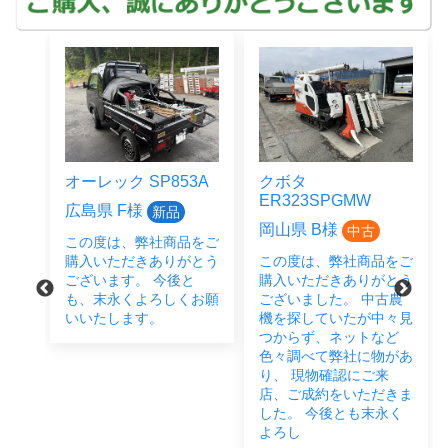
オーレック SP853A
クボタ
ER323SPGMW
広島県 F様
新品
岡山県 B様
中古
この度は、弊社商品をご
をご
購入いただきありがとう
この度は、弊社商品をご
とう
ございます。 今後と
購入いただきありがとう
後と
も、末永くよろしくお願
ございました。 中古農
い致
いいたします。
機を探していたが中々見
つからず、ネットなど
色々調べて弊社に物があ
り、 現物確認にご来
店、ご成約をいただきま
した。 今後とも末永く
よろし