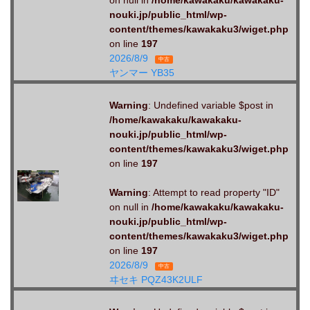
on null in
/home/kawakaku/kawakaku-
nouki.jp/public_html/wp-
content/themes/kawakaku3/wiget.php
on line
197
2026/8/9
中古
ヤンマー YB35
Warning
: Undefined variable $post in
/home/kawakaku/kawakaku-
nouki.jp/public_html/wp-
content/themes/kawakaku3/wiget.php
on line
197
Warning
: Attempt to read property "ID"
on null in
/home/kawakaku/kawakaku-
nouki.jp/public_html/wp-
content/themes/kawakaku3/wiget.php
on line
197
2026/8/9
中古
ヰセキ PQZ43K2ULF