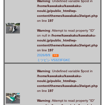
Warning
: Undefined variable $post in
/home/kawakaku/kawakaku-
nouki.jp/public_html/wp-
content/themes/kawakaku3/wiget.php
on line
197
Warning
: Attempt to read property "ID"
on null in
/home/kawakaku/kawakaku-
nouki.jp/public_html/wp-
content/themes/kawakaku3/wiget.php
on line
197
2026/8/9
中古
ミツビシ VS323FGKC
Warning
: Undefined variable $post in
/home/kawakaku/kawakaku-
nouki.jp/public_html/wp-
content/themes/kawakaku3/wiget.php
on line
197
Warning
: Attempt to read property "ID"