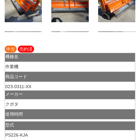
中古
売約済
機種名
作業機
商品コード
023-0311-XX
メーカー
クボタ
使用時間
型式
PS226-KJA