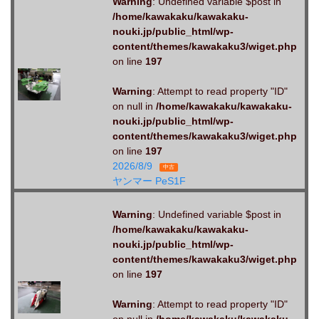
Warning
: Undefined variable $post in
/home/kawakaku/kawakaku-
nouki.jp/public_html/wp-
content/themes/kawakaku3/wiget.php
on line
197
Warning
: Attempt to read property "ID"
on null in
/home/kawakaku/kawakaku-
nouki.jp/public_html/wp-
content/themes/kawakaku3/wiget.php
on line
197
2026/8/9
中古
ヤンマー PeS1F
Warning
: Undefined variable $post in
/home/kawakaku/kawakaku-
nouki.jp/public_html/wp-
content/themes/kawakaku3/wiget.php
on line
197
Warning
: Attempt to read property "ID"