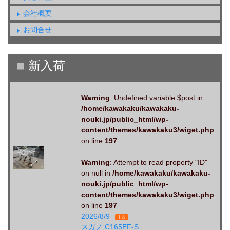
会社概要
お問合せ
Warning
: Undefined variable $post in
/home/kawakaku/kawakaku-
nouki.jp/public_html/wp-
content/themes/kawakaku3/wiget.php
on line
197
Warning
: Attempt to read property "ID"
on null in
/home/kawakaku/kawakaku-
nouki.jp/public_html/wp-
content/themes/kawakaku3/wiget.php
on line
197
2026/8/9
中古
スガノ C165EF-S