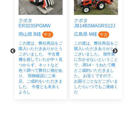
3A
クボタ
クボタ
ER323SPGMW
JB14BSMAGRS12J
岡山県 B様
広島県 M様
中古
中古
をご
とう
この度は、弊社商品をご
この度は、弊社商品をご
と
購入いただきありがとう
購入いただきありがとう
お願
ございました。 中古農
ございました。 畑作業
機を探していたが中々見
に欠かせないということ
つからず、ネットなど
で、JB14・うねたて機
色々調べて弊社に物があ
とご成約いただきまし
り、 現物確認にご来
た。 お近くですので、
店、ご成約をいただきま
お困りごとなどございま
した。 今後とも末永く
したらいつでもご連絡く
よろし
だ