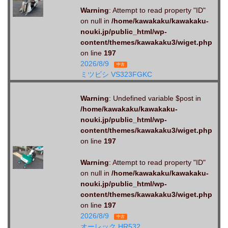
Warning
: Attempt to read property "ID"
on null in
/home/kawakaku/kawakaku-
nouki.jp/public_html/wp-
content/themes/kawakaku3/wiget.php
on line
197
2026/8/9
中古
ミツビシ VS323FGKC
Warning
: Undefined variable $post in
/home/kawakaku/kawakaku-
nouki.jp/public_html/wp-
content/themes/kawakaku3/wiget.php
on line
197
Warning
: Attempt to read property "ID"
on null in
/home/kawakaku/kawakaku-
nouki.jp/public_html/wp-
content/themes/kawakaku3/wiget.php
on line
197
2026/8/9
中古
オーレック HR532