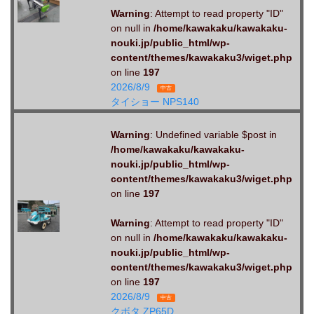
Warning
: Attempt to read property "ID"
on null in
/home/kawakaku/kawakaku-
nouki.jp/public_html/wp-
content/themes/kawakaku3/wiget.php
on line
197
2026/8/9
中古
タイショー NPS140
Warning
: Undefined variable $post in
/home/kawakaku/kawakaku-
nouki.jp/public_html/wp-
content/themes/kawakaku3/wiget.php
on line
197
Warning
: Attempt to read property "ID"
on null in
/home/kawakaku/kawakaku-
nouki.jp/public_html/wp-
content/themes/kawakaku3/wiget.php
on line
197
2026/8/9
中古
クボタ ZP65D