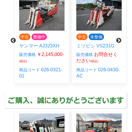
中古
整備中
中古
未整備
ヤンマー AJ323XH
ミツビシ VS231G
0-
￥2,145,000-
お問合せく
販売価格
販売価格
(税
ださい
(税込)
(税込)
24-
026-0321-
026-0430-
商品コード
商品コード
01
AC