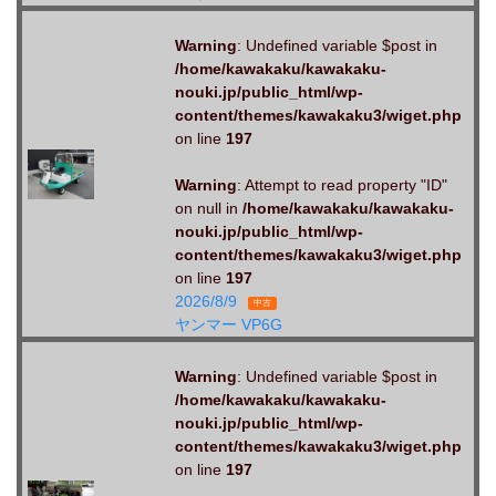
Warning
: Undefined variable $post in
/home/kawakaku/kawakaku-
nouki.jp/public_html/wp-
content/themes/kawakaku3/wiget.php
on line
197
Warning
: Attempt to read property "ID"
on null in
/home/kawakaku/kawakaku-
nouki.jp/public_html/wp-
content/themes/kawakaku3/wiget.php
on line
197
2026/8/9
中古
ヤンマー VP6G
Warning
: Undefined variable $post in
/home/kawakaku/kawakaku-
nouki.jp/public_html/wp-
content/themes/kawakaku3/wiget.php
on line
197