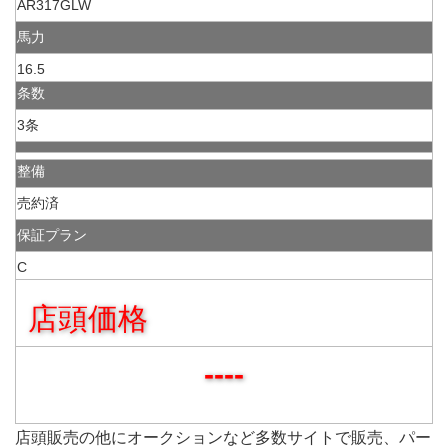
AR317GLW
馬力
16.5
条数
3条
整備
売約済
保証プラン
C
店頭価格
----
店頭販売の他にオークションなど多数サイトで販売、パー