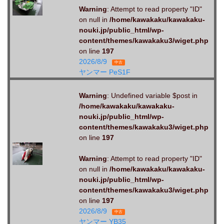
Warning
: Attempt to read property "ID"
on null in
/home/kawakaku/kawakaku-
nouki.jp/public_html/wp-
content/themes/kawakaku3/wiget.php
on line
197
2026/8/9
中古
ヤンマー PeS1F
Warning
: Undefined variable $post in
/home/kawakaku/kawakaku-
nouki.jp/public_html/wp-
content/themes/kawakaku3/wiget.php
on line
197
Warning
: Attempt to read property "ID"
on null in
/home/kawakaku/kawakaku-
nouki.jp/public_html/wp-
content/themes/kawakaku3/wiget.php
on line
197
2026/8/9
中古
ヤンマー YB35