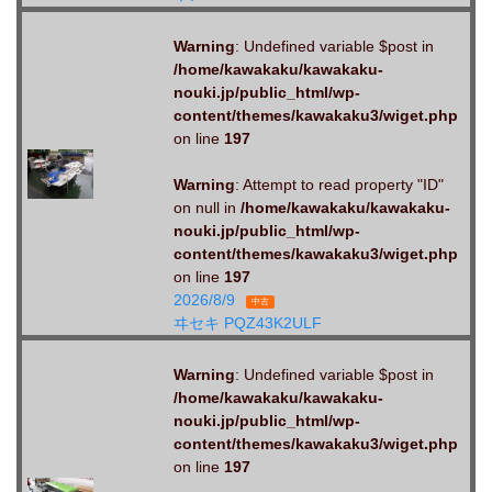
Warning
: Undefined variable $post in
/home/kawakaku/kawakaku-
nouki.jp/public_html/wp-
content/themes/kawakaku3/wiget.php
on line
197
Warning
: Attempt to read property "ID"
on null in
/home/kawakaku/kawakaku-
nouki.jp/public_html/wp-
content/themes/kawakaku3/wiget.php
on line
197
2026/8/9
中古
ヰセキ PQZ43K2ULF
Warning
: Undefined variable $post in
/home/kawakaku/kawakaku-
nouki.jp/public_html/wp-
content/themes/kawakaku3/wiget.php
on line
197