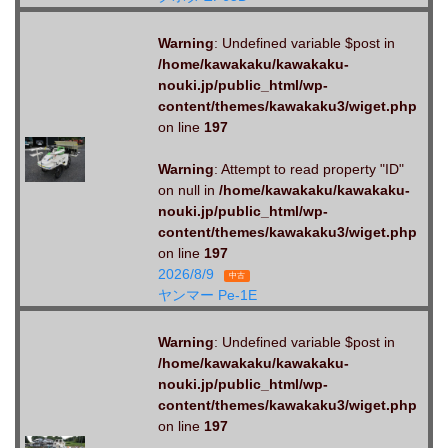
Warning
: Undefined variable $post in
/home/kawakaku/kawakaku-
nouki.jp/public_html/wp-
content/themes/kawakaku3/wiget.php
on line
197
Warning
: Attempt to read property "ID"
on null in
/home/kawakaku/kawakaku-
nouki.jp/public_html/wp-
content/themes/kawakaku3/wiget.php
on line
197
2026/8/9
中古
ヤンマー Pe-1E
Warning
: Undefined variable $post in
/home/kawakaku/kawakaku-
nouki.jp/public_html/wp-
content/themes/kawakaku3/wiget.php
on line
197