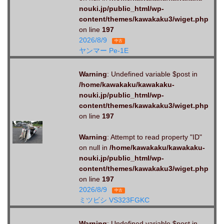
nouki.jp/public_html/wp-
content/themes/kawakaku3/wiget.php
on line
197
2026/8/9
中古
ヤンマー Pe-1E
Warning
: Undefined variable $post in
/home/kawakaku/kawakaku-
nouki.jp/public_html/wp-
content/themes/kawakaku3/wiget.php
on line
197
Warning
: Attempt to read property "ID"
on null in
/home/kawakaku/kawakaku-
nouki.jp/public_html/wp-
content/themes/kawakaku3/wiget.php
on line
197
2026/8/9
中古
ミツビシ VS323FGKC
Warning
: Undefined variable $post in