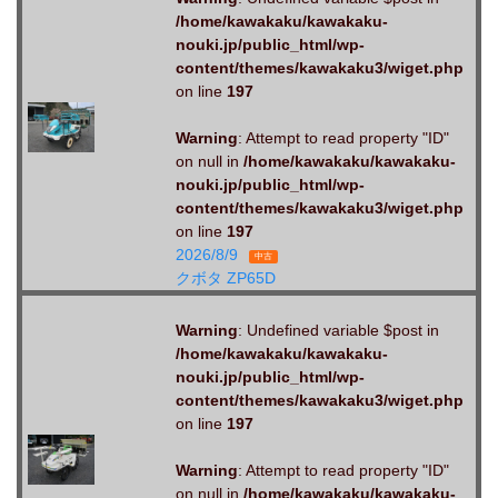
/home/kawakaku/kawakaku-
nouki.jp/public_html/wp-
content/themes/kawakaku3/wiget.php
on line
197
Warning
: Attempt to read property "ID"
on null in
/home/kawakaku/kawakaku-
nouki.jp/public_html/wp-
content/themes/kawakaku3/wiget.php
on line
197
2026/8/9
中古
クボタ ZP65D
Warning
: Undefined variable $post in
/home/kawakaku/kawakaku-
nouki.jp/public_html/wp-
content/themes/kawakaku3/wiget.php
on line
197
Warning
: Attempt to read property "ID"
on null in
/home/kawakaku/kawakaku-