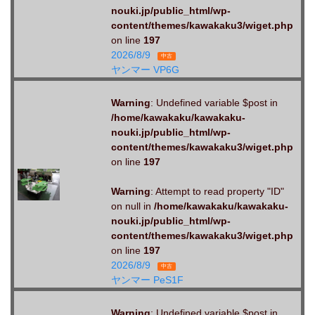
nouki.jp/public_html/wp-
content/themes/kawakaku3/wiget.php
on line
197
2026/8/9
中古
ヤンマー VP6G
Warning
: Undefined variable $post in
/home/kawakaku/kawakaku-
nouki.jp/public_html/wp-
content/themes/kawakaku3/wiget.php
on line
197
Warning
: Attempt to read property "ID"
on null in
/home/kawakaku/kawakaku-
nouki.jp/public_html/wp-
content/themes/kawakaku3/wiget.php
on line
197
2026/8/9
中古
ヤンマー PeS1F
Warning
: Undefined variable $post in