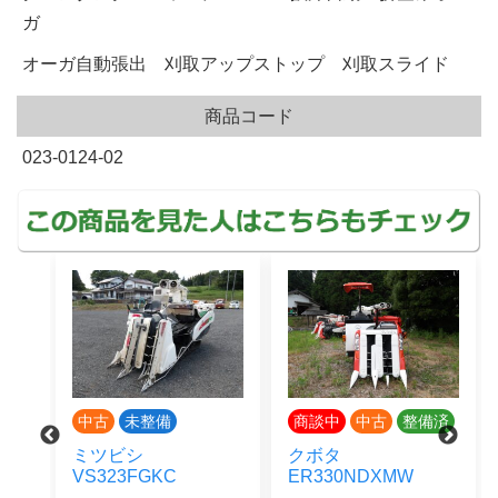
ガ
オーガ自動張出 刈取アップストップ 刈取スライド
商品コード
023-0124-02
中古
未整備
商談中
中古
整備済
ミツビシ
クボタ
ヤ
VS323FGKC
ER330NDXMW