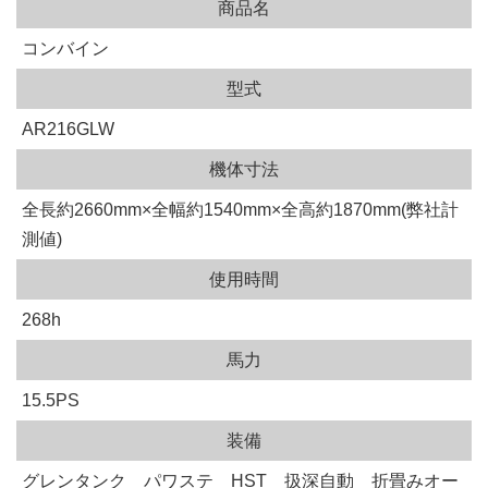
商品名
コンバイン
型式
AR216GLW
機体寸法
全長約2660mm×全幅約1540mm×全高約1870mm(弊社計
測値)
使用時間
268h
馬力
15.5PS
装備
グレンタンク パワステ HST 扱深自動 折畳みオー