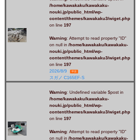
/home/kawakaku/kawakaku-
nouki.jp/public_html/wp-
content/themes/kawakaku3/wiget.php
on line
197
Warning
: Attempt to read property "ID"
on null in
/home/kawakaku/kawakaku-
nouki.jp/public_html/wp-
content/themes/kawakaku3/wiget.php
on line
197
2026/8/9
中古
スガノ C165EF-S
Warning
: Undefined variable $post in
/home/kawakaku/kawakaku-
nouki.jp/public_html/wp-
content/themes/kawakaku3/wiget.php
on line
197
Warning
: Attempt to read property "ID"
on null in
/home/kawakaku/kawakaku-