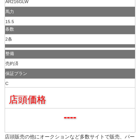
AR216GLW
馬力
15.5
条数
2条
整備
売約済
保証プラン
C
店頭価格
----
店頭販売の他にオークションなど多数サイトで販売、パー