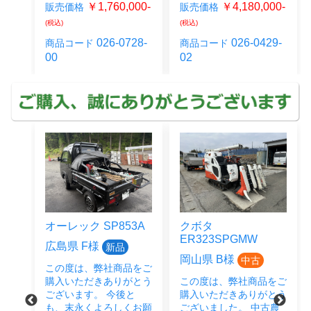
￥1,760,000-
￥4,180,000-
販売価格
販売価格
込)
(税込)
(税込)
026-0728-
026-0429-
商品コード
商品コード
0
00
02
ック SP853A
クボタ
クボタ
ER323SPGMW
JB14BSMAGR
 F様
新品
岡山県 B様
広島県 M様
中古
中
は、弊社商品をご
ただきありがとう
この度は、弊社商品をご
この度は、弊社
ます。 今後と
購入いただきありがとう
購入いただきあ
永くよろしくお願
ございました。 中古農
ございました。 