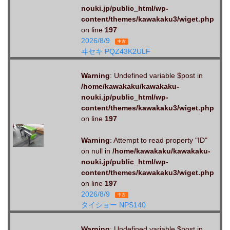
nouki.jp/public_html/wp-
content/themes/kawakaku3/wiget.php
on line
197
2026/8/9
中古
ヰセキ PQZ43K2ULF
Warning
: Undefined variable $post in
/home/kawakaku/kawakaku-
nouki.jp/public_html/wp-
content/themes/kawakaku3/wiget.php
on line
197
Warning
: Attempt to read property "ID"
on null in
/home/kawakaku/kawakaku-
nouki.jp/public_html/wp-
content/themes/kawakaku3/wiget.php
on line
197
2026/8/9
中古
タイショー NPS140
Warning
: Undefined variable $post in