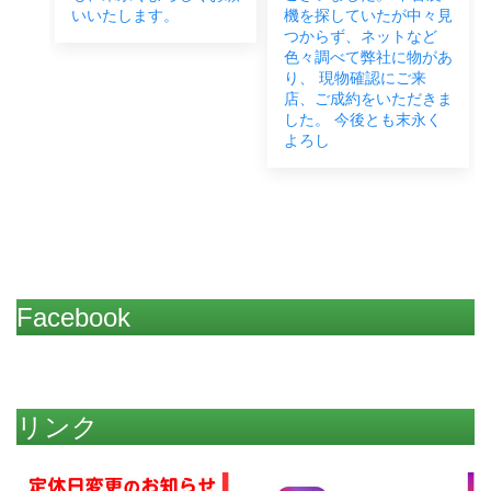
します。
機を探していたが中々見
に欠かせないと
つからず、ネットなど
で、JB14・う
色々調べて弊社に物があ
とご成約いただ
り、 現物確認にご来
た。 お近くです
店、ご成約をいただきま
お困りごとなど
した。 今後とも末永く
したらいつでも
よろし
だ
Facebook
リンク