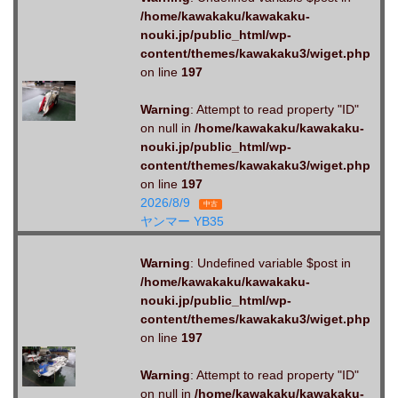
/home/kawakaku/kawakaku-
nouki.jp/public_html/wp-
content/themes/kawakaku3/wiget.php
on line
197
Warning
: Attempt to read property "ID"
on null in
/home/kawakaku/kawakaku-
nouki.jp/public_html/wp-
content/themes/kawakaku3/wiget.php
on line
197
2026/8/9
中古
ヤンマー YB35
Warning
: Undefined variable $post in
/home/kawakaku/kawakaku-
nouki.jp/public_html/wp-
content/themes/kawakaku3/wiget.php
on line
197
Warning
: Attempt to read property "ID"
on null in
/home/kawakaku/kawakaku-