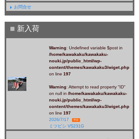
お問合せ
Warning
: Undefined variable $post in
/home/kawakaku/kawakaku-
nouki.jp/public_html/wp-
content/themes/kawakaku3/wiget.php
on line
197
Warning
: Attempt to read property "ID"
on null in
/home/kawakaku/kawakaku-
nouki.jp/public_html/wp-
content/themes/kawakaku3/wiget.php
on line
197
2026/7/17
中古
ミツビシ VS231G