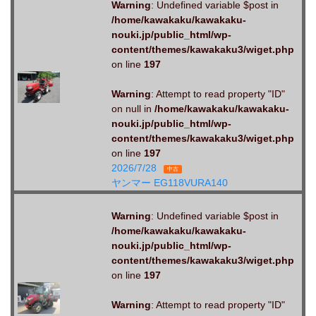
Warning
: Undefined variable $post in
/home/kawakaku/kawakaku-
nouki.jp/public_html/wp-
content/themes/kawakaku3/wiget.php
on line
197
Warning
: Attempt to read property "ID"
on null in
/home/kawakaku/kawakaku-
nouki.jp/public_html/wp-
content/themes/kawakaku3/wiget.php
on line
197
2026/7/28
中古
ヤンマー EG118VURA140
Warning
: Undefined variable $post in
/home/kawakaku/kawakaku-
nouki.jp/public_html/wp-
content/themes/kawakaku3/wiget.php
on line
197
Warning
: Attempt to read property "ID"