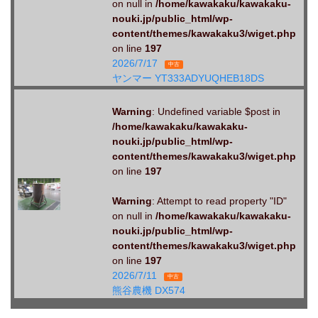
on null in
/home/kawakaku/kawakaku-
nouki.jp/public_html/wp-
content/themes/kawakaku3/wiget.php
on line
197
2026/7/17
中古
ヤンマー YT333ADYUQHEB18DS
Warning
: Undefined variable $post in
/home/kawakaku/kawakaku-
nouki.jp/public_html/wp-
content/themes/kawakaku3/wiget.php
on line
197
Warning
: Attempt to read property "ID"
on null in
/home/kawakaku/kawakaku-
nouki.jp/public_html/wp-
content/themes/kawakaku3/wiget.php
on line
197
2026/7/11
中古
熊谷農機 DX574