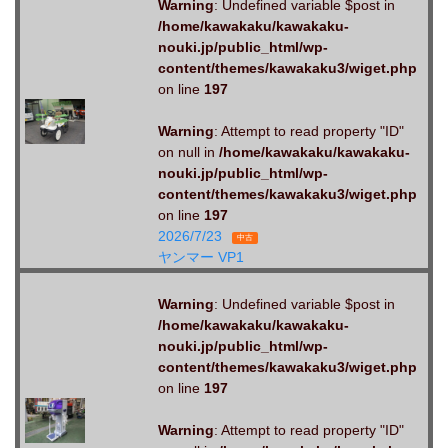
Warning
: Undefined variable $post in
/home/kawakaku/kawakaku-
nouki.jp/public_html/wp-
content/themes/kawakaku3/wiget.php
on line
197
Warning
: Attempt to read property "ID"
on null in
/home/kawakaku/kawakaku-
nouki.jp/public_html/wp-
content/themes/kawakaku3/wiget.php
on line
197
2026/7/23
中古
ヤンマー VP1
Warning
: Undefined variable $post in
/home/kawakaku/kawakaku-
nouki.jp/public_html/wp-
content/themes/kawakaku3/wiget.php
on line
197
Warning
: Attempt to read property "ID"