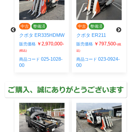
中古
整備済
中古
整備済
クボタ ER335HDMW
クボタ ER211
0-
￥2,970,000-
￥797,500-
販売価格
販売価格
(税
(税
(税込)
込)
30-
025-1028-
023-0924-
商品コード
商品コード
00
00