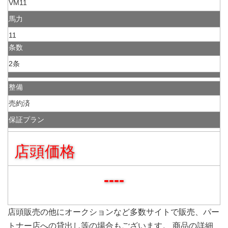
VM11
馬力
11
条数
2条
整備
売約済
保証プラン
店頭価格
----
店頭販売の他にオークションなど多数サイトで販売、パー
トナー店への貸出し等の場合もございます。 商品の詳細