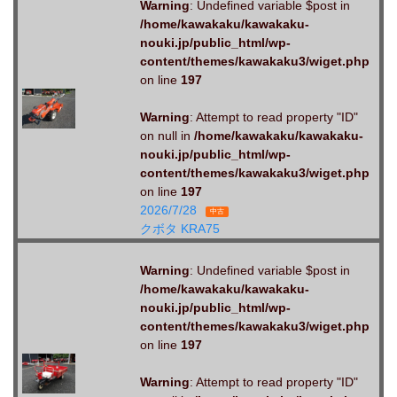
Warning
: Undefined variable $post in
/home/kawakaku/kawakaku-
nouki.jp/public_html/wp-
content/themes/kawakaku3/wiget.php
on line
197
Warning
: Attempt to read property "ID"
on null in
/home/kawakaku/kawakaku-
nouki.jp/public_html/wp-
content/themes/kawakaku3/wiget.php
on line
197
2026/7/28
中古
クボタ KRA75
Warning
: Undefined variable $post in
/home/kawakaku/kawakaku-
nouki.jp/public_html/wp-
content/themes/kawakaku3/wiget.php
on line
197
Warning
: Attempt to read property "ID"