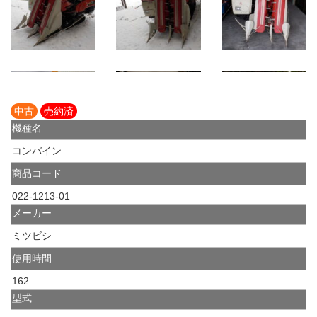
中古
売約済
機種名
コンバイン
商品コード
022-1213-01
メーカー
ミツビシ
使用時間
162
型式