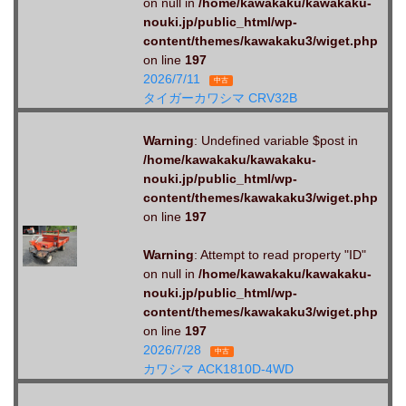
on null in
/home/kawakaku/kawakaku-
nouki.jp/public_html/wp-
content/themes/kawakaku3/wiget.php
on line
197
2026/7/11
中古
タイガーカワシマ CRV32B
Warning
: Undefined variable $post in
/home/kawakaku/kawakaku-
nouki.jp/public_html/wp-
content/themes/kawakaku3/wiget.php
on line
197
Warning
: Attempt to read property "ID"
on null in
/home/kawakaku/kawakaku-
nouki.jp/public_html/wp-
content/themes/kawakaku3/wiget.php
on line
197
2026/7/28
中古
カワシマ ACK1810D-4WD