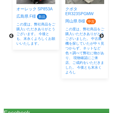
オーレック SP853A
クボタ
ER323SPGMW
広島県 F様
新品
岡山県 B様
中古
この度は、弊社商品をご
をご
購入いただきありがとう
この度は、弊社商品をご
とう
ございます。 今後と
購入いただきありがとう
後と
も、末永くよろしくお願
ございました。 中古農
い致
いいたします。
機を探していたが中々見
つからず、ネットなど
色々調べて弊社に物があ
り、 現物確認にご来
店、ご成約をいただきま
した。 今後とも末永く
よろし
Facebook