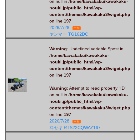
on null in
/home/kawakaku/kawakaku-
nouki.jp/public_html/wp-
content/themes/kawakaku3/wiget.php
on line
197
2026/7/28
中古
ヤンマー TG162DC
Warning
: Undefined variable $post in
/home/kawakaku/kawakaku-
nouki.jp/public_html/wp-
content/themes/kawakaku3/wiget.php
on line
197
Warning
: Attempt to read property "ID"
on null in
/home/kawakaku/kawakaku-
nouki.jp/public_html/wp-
content/themes/kawakaku3/wiget.php
on line
197
2026/7/28
中古
ヰセキ RTS22CQWAY167