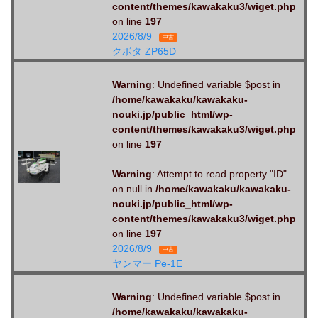
content/themes/kawakaku3/wiget.php
on line
197
2026/8/9
中古
クボタ ZP65D
Warning
: Undefined variable $post in
/home/kawakaku/kawakaku-
nouki.jp/public_html/wp-
content/themes/kawakaku3/wiget.php
on line
197
Warning
: Attempt to read property "ID"
on null in
/home/kawakaku/kawakaku-
nouki.jp/public_html/wp-
content/themes/kawakaku3/wiget.php
on line
197
2026/8/9
中古
ヤンマー Pe-1E
Warning
: Undefined variable $post in
/home/kawakaku/kawakaku-