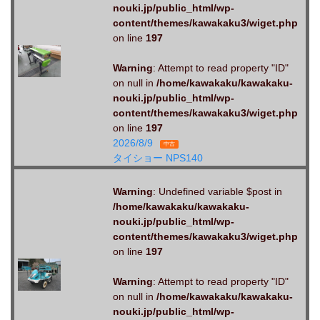
nouki.jp/public_html/wp-
content/themes/kawakaku3/wiget.php
on line
197
Warning
: Attempt to read property "ID"
on null in
/home/kawakaku/kawakaku-
nouki.jp/public_html/wp-
content/themes/kawakaku3/wiget.php
on line
197
2026/8/9
中古
タイショー NPS140
Warning
: Undefined variable $post in
/home/kawakaku/kawakaku-
nouki.jp/public_html/wp-
content/themes/kawakaku3/wiget.php
on line
197
Warning
: Attempt to read property "ID"
on null in
/home/kawakaku/kawakaku-
nouki.jp/public_html/wp-