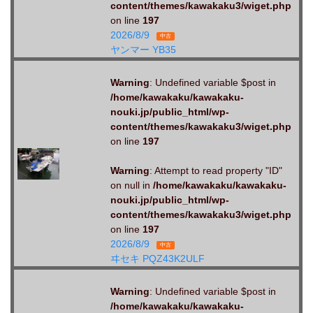
content/themes/kawakaku3/wiget.php
on line
197
2026/8/9
中古
ヤンマー YB35
Warning
: Undefined variable $post in
/home/kawakaku/kawakaku-
nouki.jp/public_html/wp-
content/themes/kawakaku3/wiget.php
on line
197
Warning
: Attempt to read property "ID"
on null in
/home/kawakaku/kawakaku-
nouki.jp/public_html/wp-
content/themes/kawakaku3/wiget.php
on line
197
2026/8/9
中古
ヰセキ PQZ43K2ULF
Warning
: Undefined variable $post in
/home/kawakaku/kawakaku-