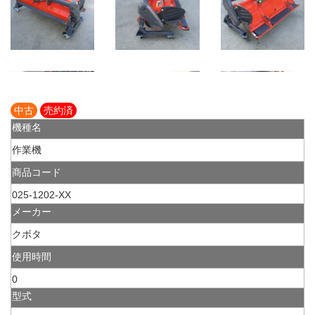
中古
売約済
機種名
作業機
商品コード
025-1202-XX
メーカー
クボタ
使用時間
0
型式