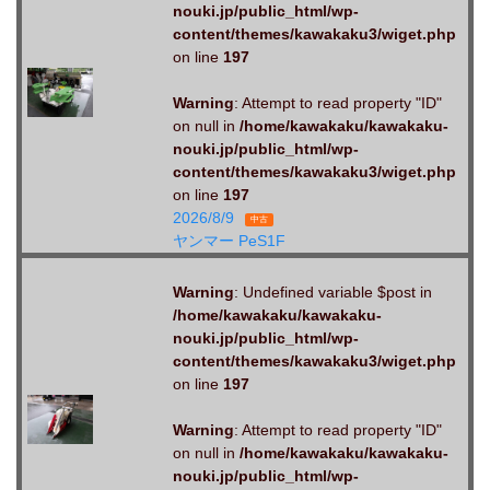
nouki.jp/public_html/wp-
content/themes/kawakaku3/wiget.php
on line
197
Warning
: Attempt to read property "ID"
on null in
/home/kawakaku/kawakaku-
nouki.jp/public_html/wp-
content/themes/kawakaku3/wiget.php
on line
197
2026/8/9
中古
ヤンマー PeS1F
Warning
: Undefined variable $post in
/home/kawakaku/kawakaku-
nouki.jp/public_html/wp-
content/themes/kawakaku3/wiget.php
on line
197
Warning
: Attempt to read property "ID"
on null in
/home/kawakaku/kawakaku-
nouki.jp/public_html/wp-