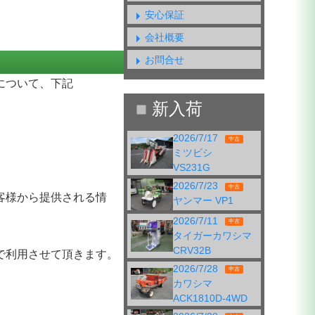
安心保証
会社概要
お問合せ
について、下記
Call me
2026/7/17
中古
ミツビシ
VS231G
2026/7/23
中古
客様から提供される情
ヤンマー VP1
2026/7/11
中古
タイガーカワシマ
CRV32B
で利用させて頂きます。
2026/7/28
中古
カワシマ
ACK1810D-4WD