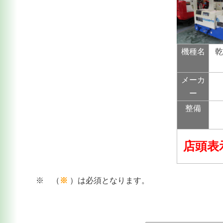
機種名
メーカ
ー
整備
店頭表
※ （
※
）は必須となります。