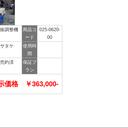
乾燥調整機
商品コ
025-0620-
ード
00
サタケ
使用
時
間
売約済
保証プ
ラン
示価格
￥363,000-