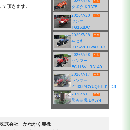
2026/7/28
中古
せて頂きます。
クボタ KRA75
2026/7/28
中古
ヤンマー
TG162DC
2026/7/28
中古
ヰセキ
RTS22CQWAY167
2026/7/28
中古
ヤンマー
EG118VURA140
2026/7/17
中古
ヤンマー
YT333ADYUQHEB18DS
2026/7/11
中古
熊谷農機 DX574
株式会社 かわかく農機