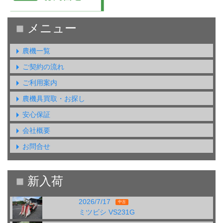
農機一覧
ご契約の流れ
ご利用案内
農機具買取・お探し
安心保証
会社概要
お問合せ
2026/7/17
中古
ミツビシ VS231G