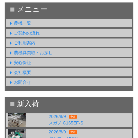
農機一覧
ご契約の流れ
ご利用案内
農機具買取・お探し
安心保証
会社概要
お問合せ
2026/8/9
中古
スガノ C165EF-S
2026/8/9
中古