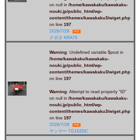
on null in
/home/kawakaku/kawakaku-
nouki.jp/public_html/wp-
content/themes/kawakaku3/wiget.php
on line
197
2026/7/28
中古
クボタ KRA75
Warning
: Undefined variable $post in
/home/kawakaku/kawakaku-
nouki.jp/public_html/wp-
content/themes/kawakaku3/wiget.php
on line
197
Warning
: Attempt to read property "ID"
on null in
/home/kawakaku/kawakaku-
nouki.jp/public_html/wp-
content/themes/kawakaku3/wiget.php
on line
197
2026/7/28
中古
ヤンマー TG162DC