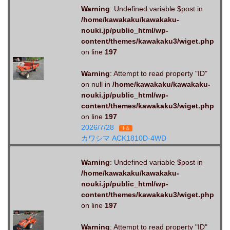
Warning
: Undefined variable $post in
/home/kawakaku/kawakaku-
nouki.jp/public_html/wp-
content/themes/kawakaku3/wiget.php
on line
197
Warning
: Attempt to read property "ID"
on null in
/home/kawakaku/kawakaku-
nouki.jp/public_html/wp-
content/themes/kawakaku3/wiget.php
on line
197
2026/7/28
中古
カワシマ ACK1810D-4WD
Warning
: Undefined variable $post in
/home/kawakaku/kawakaku-
nouki.jp/public_html/wp-
content/themes/kawakaku3/wiget.php
on line
197
Warning
: Attempt to read property "ID"