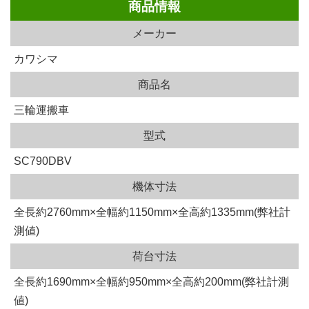
商品情報
メーカー
カワシマ
商品名
三輪運搬車
型式
SC790DBV
機体寸法
全長約2760mm×全幅約1150mm×全高約1335mm(弊社計
測値)
荷台寸法
全長約1690mm×全幅約950mm×全高約200mm(弊社計測
値)