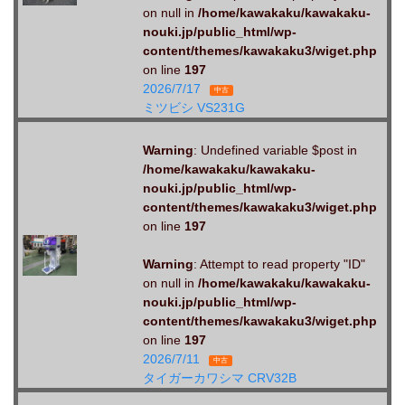
on null in
/home/kawakaku/kawakaku-
nouki.jp/public_html/wp-
content/themes/kawakaku3/wiget.php
on line
197
2026/7/17
中古
ミツビシ VS231G
Warning
: Undefined variable $post in
/home/kawakaku/kawakaku-
nouki.jp/public_html/wp-
content/themes/kawakaku3/wiget.php
on line
197
Warning
: Attempt to read property "ID"
on null in
/home/kawakaku/kawakaku-
nouki.jp/public_html/wp-
content/themes/kawakaku3/wiget.php
on line
197
2026/7/11
中古
タイガーカワシマ CRV32B