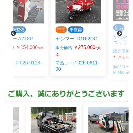
新品
中古
未整備
かわかく農機 ピンク
ヤンマー TG162DC
ゴリラ
0-
￥275,000-
販売価格
(税
(税
お問合せく
販売価格
込)
ださい
(税込)
18-
026-0611-
商品コード
商品コード
00
PINKGORILLA