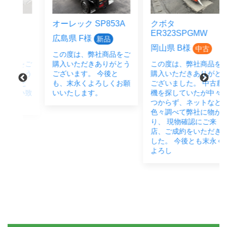
オーレック SP853A
クボタ
ER323SPGMW
広島県 F様
新品
岡山県 B様
中古
この度は、弊社商品をご
をご
購入いただきありがとう
この度は、弊社商品をご
とう
ございます。 今後と
購入いただきありがとう
後と
も、末永くよろしくお願
ございました。 中古農
い致
いいたします。
機を探していたが中々見
つからず、ネットなど
色々調べて弊社に物があ
り、 現物確認にご来
店、ご成約をいただきま
した。 今後とも末永く
よろし