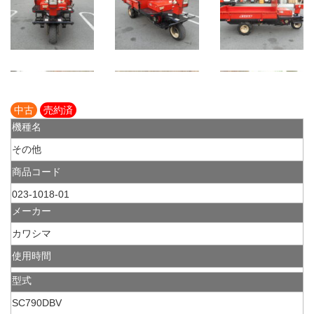
中古
売約済
機種名
その他
商品コード
023-1018-01
メーカー
カワシマ
使用時間
型式
SC790DBV