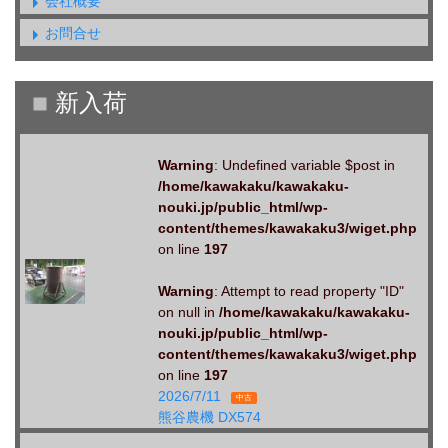
会社概要
お問合せ
Warning
: Undefined variable $post in
/home/kawakaku/kawakaku-
nouki.jp/public_html/wp-
content/themes/kawakaku3/wiget.php
on line
197
Warning
: Attempt to read property "ID"
on null in
/home/kawakaku/kawakaku-
nouki.jp/public_html/wp-
content/themes/kawakaku3/wiget.php
on line
197
2026/7/11
中古
熊谷農機 DX574