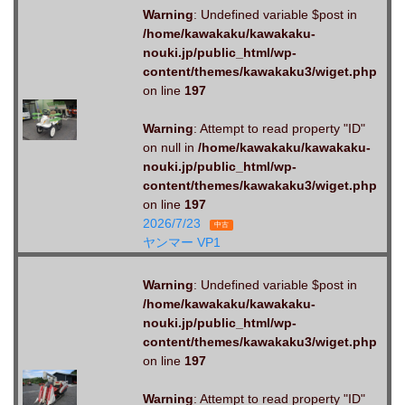
Warning
: Undefined variable $post in
/home/kawakaku/kawakaku-
nouki.jp/public_html/wp-
content/themes/kawakaku3/wiget.php
on line
197
Warning
: Attempt to read property "ID"
on null in
/home/kawakaku/kawakaku-
nouki.jp/public_html/wp-
content/themes/kawakaku3/wiget.php
on line
197
2026/7/23
中古
ヤンマー VP1
Warning
: Undefined variable $post in
/home/kawakaku/kawakaku-
nouki.jp/public_html/wp-
content/themes/kawakaku3/wiget.php
on line
197
Warning
: Attempt to read property "ID"