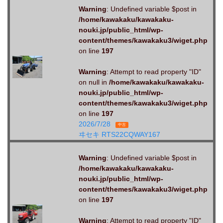
Warning
: Undefined variable $post in
/home/kawakaku/kawakaku-
nouki.jp/public_html/wp-
content/themes/kawakaku3/wiget.php
on line
197
Warning
: Attempt to read property "ID"
on null in
/home/kawakaku/kawakaku-
nouki.jp/public_html/wp-
content/themes/kawakaku3/wiget.php
on line
197
2026/7/28
中古
ヰセキ RTS22CQWAY167
Warning
: Undefined variable $post in
/home/kawakaku/kawakaku-
nouki.jp/public_html/wp-
content/themes/kawakaku3/wiget.php
on line
197
Warning
: Attempt to read property "ID"