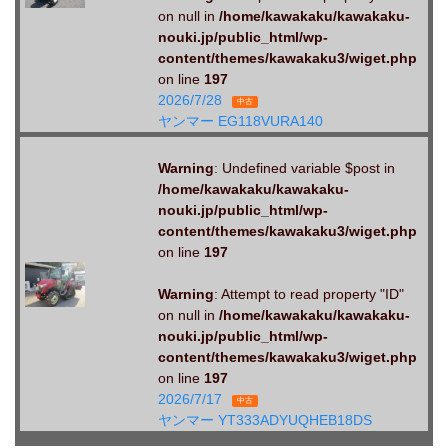
on null in
/home/kawakaku/kawakaku-
nouki.jp/public_html/wp-
content/themes/kawakaku3/wiget.php
on line
197
2026/7/28
中古
ヤンマー EG118VURA140
Warning
: Undefined variable $post in
/home/kawakaku/kawakaku-
nouki.jp/public_html/wp-
content/themes/kawakaku3/wiget.php
on line
197
Warning
: Attempt to read property "ID"
on null in
/home/kawakaku/kawakaku-
nouki.jp/public_html/wp-
content/themes/kawakaku3/wiget.php
on line
197
2026/7/17
中古
ヤンマー YT333ADYUQHEB18DS