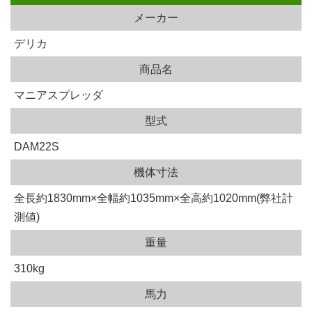
メーカー
デリカ
商品名
マニアスプレッダ
型式
DAM22S
機体寸法
全長約1830mm×全幅約1035mm×全高約1020mm(弊社計
測値)
重量
310kg
馬力