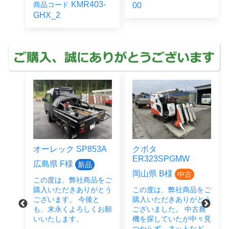
KMR403-
商品コード
00
GHX_2
オーレック SP853A
クボタ
ER323SPGMW
広島県 F様
新品
岡山県 B様
中古
この度は、弊社商品をご
をご
購入いただきありがとう
この度は、弊社商品をご
とう
ございます。 今後と
購入いただきありがとう
後と
も、末永くよろしくお願
ございました。 中古農
い致
いいたします。
機を探していたが中々見
つからず、ネットなど