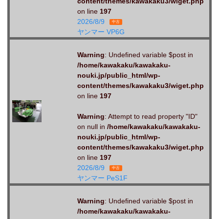
content/themes/kawakaku3/wiget.php
on line
197
2026/8/9
中古
ヤンマー VP6G
Warning
: Undefined variable $post in
/home/kawakaku/kawakaku-
nouki.jp/public_html/wp-
content/themes/kawakaku3/wiget.php
on line
197
Warning
: Attempt to read property "ID"
on null in
/home/kawakaku/kawakaku-
nouki.jp/public_html/wp-
content/themes/kawakaku3/wiget.php
on line
197
2026/8/9
中古
ヤンマー PeS1F
Warning
: Undefined variable $post in
/home/kawakaku/kawakaku-