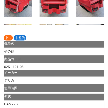
中古
未整備
機種名
その他
商品コード
025-1121-03
メーカー
デリカ
使用時間
型式
DAM22S