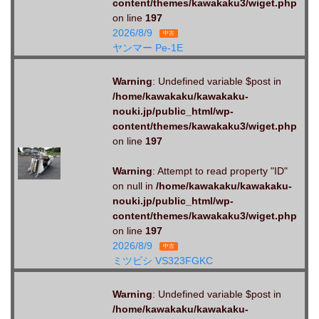
content/themes/kawakaku3/wiget.php
on line
197
2026/8/9
中古
ヤンマー Pe-1E
Warning
: Undefined variable $post in
/home/kawakaku/kawakaku-
nouki.jp/public_html/wp-
content/themes/kawakaku3/wiget.php
on line
197
Warning
: Attempt to read property "ID"
on null in
/home/kawakaku/kawakaku-
nouki.jp/public_html/wp-
content/themes/kawakaku3/wiget.php
on line
197
2026/8/9
中古
ミツビシ VS323FGKC
Warning
: Undefined variable $post in
/home/kawakaku/kawakaku-