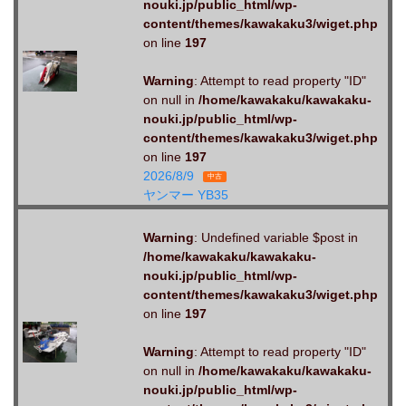
nouki.jp/public_html/wp-
content/themes/kawakaku3/wiget.php
on line
197
Warning
: Attempt to read property "ID"
on null in
/home/kawakaku/kawakaku-
nouki.jp/public_html/wp-
content/themes/kawakaku3/wiget.php
on line
197
2026/8/9
中古
ヤンマー YB35
Warning
: Undefined variable $post in
/home/kawakaku/kawakaku-
nouki.jp/public_html/wp-
content/themes/kawakaku3/wiget.php
on line
197
Warning
: Attempt to read property "ID"
on null in
/home/kawakaku/kawakaku-
nouki.jp/public_html/wp-