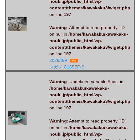
nouki.jp/public_html/wp-
content/themes/kawakaku3/wiget.php
on line
197
Warning
: Attempt to read property "ID"
on null in
/home/kawakaku/kawakaku-
nouki.jp/public_html/wp-
content/themes/kawakaku3/wiget.php
on line
197
2026/8/9
中古
スガノ C165EF-S
Warning
: Undefined variable $post in
/home/kawakaku/kawakaku-
nouki.jp/public_html/wp-
content/themes/kawakaku3/wiget.php
on line
197
Warning
: Attempt to read property "ID"
on null in
/home/kawakaku/kawakaku-
nouki.jp/public_html/wp-