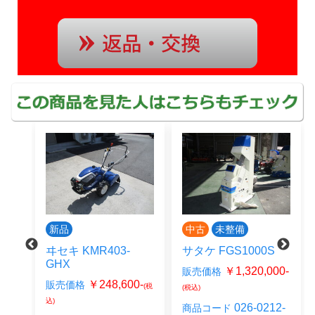
新品
中古
未整備
ヰセキ KMR403-
サタケ FGS1000S
GHX
0-
￥1,320,000-
販売価格
(税
￥248,600-
販売価格
(税
(税込)
込)
01-
026-0212-
商品コード