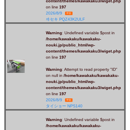
content/themes/kawakaku3/wiget.php
on line
197
2026/8/9
中古
ヰセキ PQZ43K2ULF
Warning
: Undefined variable $post in
/home/kawakaku/kawakaku-
nouki.jp/public_html/wp-
content/themes/kawakaku3/wiget.php
on line
197
Warning
: Attempt to read property "ID"
on null in
/home/kawakaku/kawakaku-
nouki.jp/public_html/wp-
content/themes/kawakaku3/wiget.php
on line
197
2026/8/9
中古
タイショー NPS140
Warning
: Undefined variable $post in
/home/kawakaku/kawakaku-