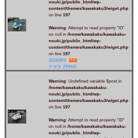
nouki.jp/public_html/wp-
content/themes/kawakaku3/wiget.php
on line
197
Warning
: Attempt to read property "ID"
on null in
/home/kawakaku/kawakaku-
nouki.jp/public_html/wp-
content/themes/kawakaku3/wiget.php
on line
197
2026/8/9
中古
クボタ ZP65D
Warning
: Undefined variable $post in
/home/kawakaku/kawakaku-
nouki.jp/public_html/wp-
content/themes/kawakaku3/wiget.php
on line
197
Warning
: Attempt to read property "ID"
on null in
/home/kawakaku/kawakaku-
nouki.jp/public_html/wp-