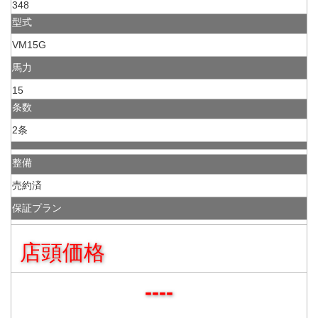
348
型式
VM15G
馬力
15
条数
2条
整備
売約済
保証プラン
店頭価格
----