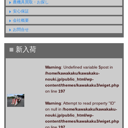
農機具買取・お探し
安心保証
会社概要
お問合せ
Warning
: Undefined variable $post in
/home/kawakaku/kawakaku-
nouki.jp/public_html/wp-
content/themes/kawakaku3/wiget.php
on line
197
Warning
: Attempt to read property "ID"
on null in
/home/kawakaku/kawakaku-
nouki.jp/public_html/wp-
content/themes/kawakaku3/wiget.php
on line
197