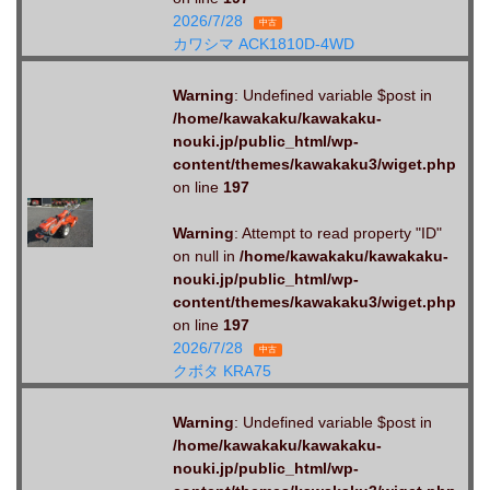
2026/7/28
中古
カワシマ ACK1810D-4WD
Warning
: Undefined variable $post in
/home/kawakaku/kawakaku-
nouki.jp/public_html/wp-
content/themes/kawakaku3/wiget.php
on line
197
Warning
: Attempt to read property "ID"
on null in
/home/kawakaku/kawakaku-
nouki.jp/public_html/wp-
content/themes/kawakaku3/wiget.php
on line
197
2026/7/28
中古
クボタ KRA75
Warning
: Undefined variable $post in
/home/kawakaku/kawakaku-
nouki.jp/public_html/wp-