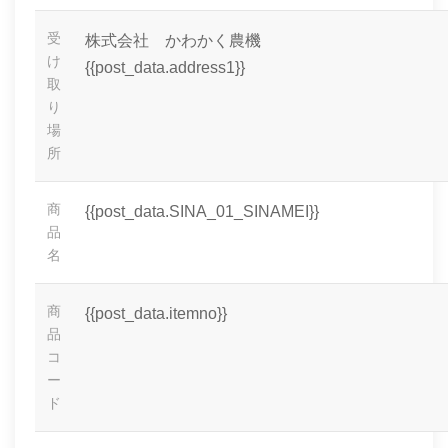
受
株式会社 かわかく農機
け
{{post_data.address1}}
取
り
場
所
商
{{post_data.SINA_01_SINAMEI}}
品
名
商
{{post_data.itemno}}
品
コ
ー
ド