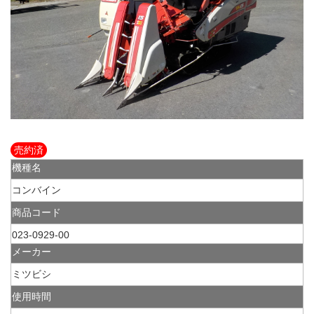
売約済
機種名
コンバイン
商品コード
023-0929-00
メーカー
ミツビシ
使用時間