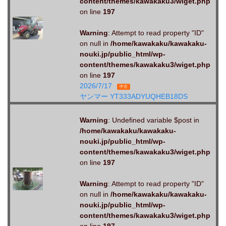
content/themes/kawakaku3/wiget.php
on line
197
Warning
: Attempt to read property "ID"
on null in
/home/kawakaku/kawakaku-
nouki.jp/public_html/wp-
content/themes/kawakaku3/wiget.php
on line
197
2026/7/17
中古
ヤンマー YT333ADYUQHEB18DS
Warning
: Undefined variable $post in
/home/kawakaku/kawakaku-
nouki.jp/public_html/wp-
content/themes/kawakaku3/wiget.php
on line
197
Warning
: Attempt to read property "ID"
on null in
/home/kawakaku/kawakaku-
nouki.jp/public_html/wp-
content/themes/kawakaku3/wiget.php