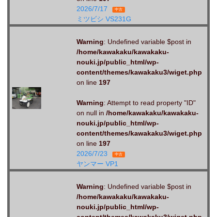
2026/7/17
中古
ミツビシ VS231G
Warning
: Undefined variable $post in
/home/kawakaku/kawakaku-
nouki.jp/public_html/wp-
content/themes/kawakaku3/wiget.php
on line
197
Warning
: Attempt to read property "ID"
on null in
/home/kawakaku/kawakaku-
nouki.jp/public_html/wp-
content/themes/kawakaku3/wiget.php
on line
197
2026/7/23
中古
ヤンマー VP1
Warning
: Undefined variable $post in
/home/kawakaku/kawakaku-
nouki.jp/public_html/wp-