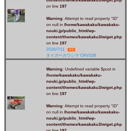
content/themes/kawakaku3/wiget.php
on line
197
Warning
: Attempt to read property "ID"
on null in
/home/kawakaku/kawakaku-
nouki.jp/public_html/wp-
content/themes/kawakaku3/wiget.php
on line
197
2026/7/11
中古
タイガーカワシマ CRV32B
Warning
: Undefined variable $post in
/home/kawakaku/kawakaku-
nouki.jp/public_html/wp-
content/themes/kawakaku3/wiget.php
on line
197
Warning
: Attempt to read property "ID"
on null in
/home/kawakaku/kawakaku-
nouki.jp/public_html/wp-
content/themes/kawakaku3/wiget.php
on line
197