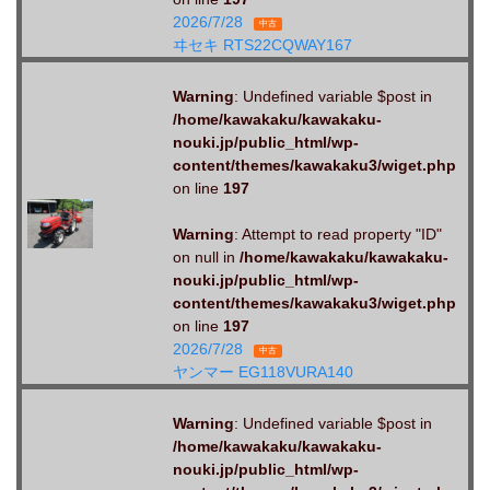
2026/7/28
中古
ヰセキ RTS22CQWAY167
Warning
: Undefined variable $post in
/home/kawakaku/kawakaku-
nouki.jp/public_html/wp-
content/themes/kawakaku3/wiget.php
on line
197
Warning
: Attempt to read property "ID"
on null in
/home/kawakaku/kawakaku-
nouki.jp/public_html/wp-
content/themes/kawakaku3/wiget.php
on line
197
2026/7/28
中古
ヤンマー EG118VURA140
Warning
: Undefined variable $post in
/home/kawakaku/kawakaku-
nouki.jp/public_html/wp-