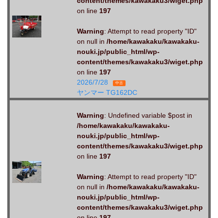
content/themes/kawakaku3/wiget.php
on line
197
Warning
: Attempt to read property "ID"
on null in
/home/kawakaku/kawakaku-
nouki.jp/public_html/wp-
content/themes/kawakaku3/wiget.php
on line
197
2026/7/28
中古
ヤンマー TG162DC
Warning
: Undefined variable $post in
/home/kawakaku/kawakaku-
nouki.jp/public_html/wp-
content/themes/kawakaku3/wiget.php
on line
197
Warning
: Attempt to read property "ID"
on null in
/home/kawakaku/kawakaku-
nouki.jp/public_html/wp-
content/themes/kawakaku3/wiget.php
on line
197