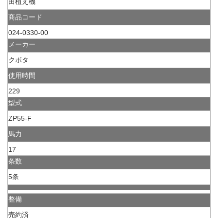
田植え機
商品コード
024-0330-00
メーカー
クボタ
使用時間
229
型式
ZP55-F
馬力
17
条数
5条
整備
売約済