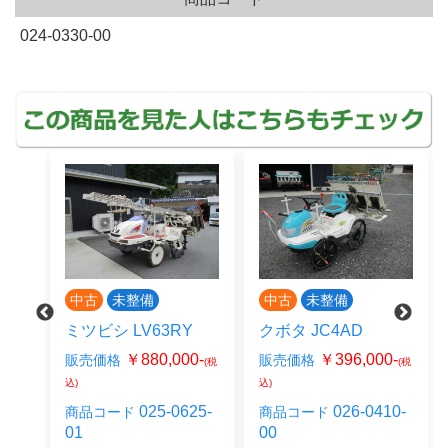
024-0330-00
中古
未整備
中古
未整備
ミツビシ LV63RY
クボタ JC4AD
￥880,000-
￥396,000-
販売価格
販売価格
(税
(税
0-
(税
込)
込)
025-0625-
026-0410-
商品コード
商品コード
19-
01
00