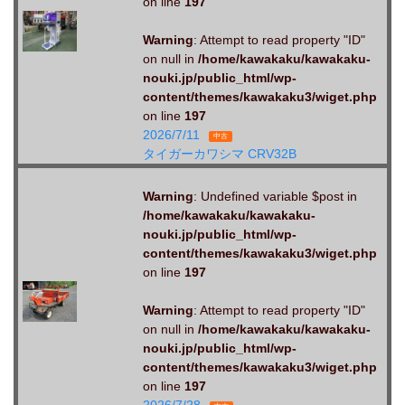
on line
197
Warning
: Attempt to read property "ID"
on null in
/home/kawakaku/kawakaku-
nouki.jp/public_html/wp-
content/themes/kawakaku3/wiget.php
on line
197
2026/7/11
中古
タイガーカワシマ CRV32B
Warning
: Undefined variable $post in
/home/kawakaku/kawakaku-
nouki.jp/public_html/wp-
content/themes/kawakaku3/wiget.php
on line
197
Warning
: Attempt to read property "ID"
on null in
/home/kawakaku/kawakaku-
nouki.jp/public_html/wp-
content/themes/kawakaku3/wiget.php
on line
197