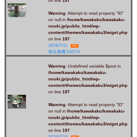
on line
197
Warning
: Attempt to read property "ID"
on null in
/home/kawakaku/kawakaku-
nouki.jp/public_html/wp-
content/themes/kawakaku3/wiget.php
on line
197
2026/7/11
中古
熊谷農機 DX574
Warning
: Undefined variable $post in
/home/kawakaku/kawakaku-
nouki.jp/public_html/wp-
content/themes/kawakaku3/wiget.php
on line
197
Warning
: Attempt to read property "ID"
on null in
/home/kawakaku/kawakaku-
nouki.jp/public_html/wp-
content/themes/kawakaku3/wiget.php
on line
197
2026/7/23