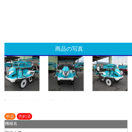
商品の写真
中古
売約済
機種名