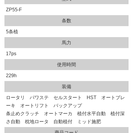
ZP55-F
条数
5条植
馬力
17ps
使用時間
229h
装備
ロータリ パワステ セルスタート HST オートブレ
ーキ オートリフト バックアップ
条止めクラッチ オートマーカ 植付水平自動 植付深
さ自動 枕地ロータ 自動植付 ミッド施肥
商品コード