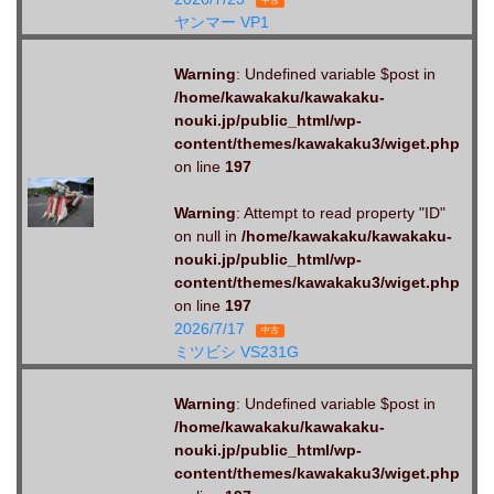
中古
ヤンマー VP1
Warning
: Undefined variable $post in
/home/kawakaku/kawakaku-
nouki.jp/public_html/wp-
content/themes/kawakaku3/wiget.php
on line
197
Warning
: Attempt to read property "ID"
on null in
/home/kawakaku/kawakaku-
nouki.jp/public_html/wp-
content/themes/kawakaku3/wiget.php
on line
197
2026/7/17
中古
ミツビシ VS231G
Warning
: Undefined variable $post in
/home/kawakaku/kawakaku-
nouki.jp/public_html/wp-
content/themes/kawakaku3/wiget.php