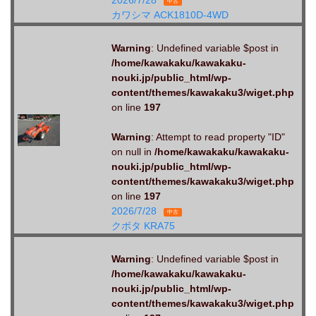
2026/7/28
中古
カワシマ ACK1810D-4WD
Warning
: Undefined variable $post in
/home/kawakaku/kawakaku-
nouki.jp/public_html/wp-
content/themes/kawakaku3/wiget.php
on line
197
Warning
: Attempt to read property "ID"
on null in
/home/kawakaku/kawakaku-
nouki.jp/public_html/wp-
content/themes/kawakaku3/wiget.php
on line
197
2026/7/28
中古
クボタ KRA75
Warning
: Undefined variable $post in
/home/kawakaku/kawakaku-
nouki.jp/public_html/wp-
content/themes/kawakaku3/wiget.php