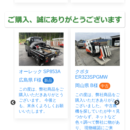
オーレック SP853A
クボタ
ER323SPGMW
広島県 F様
新品
岡山県 B様
中古
この度は、弊社商品をご
をご
購入いただきありがとう
この度は、弊社商品をご
とう
ございます。 今後と
購入いただきありがとう
後と
も、末永くよろしくお願
ございました。 中古農
い致
いいたします。
機を探していたが中々見
つからず、ネットなど
色々調べて弊社に物があ
り、 現物確認にご来