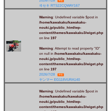
2026/7/28
中古
ヰセキ RTS22CQWAY167
Warning
: Undefined variable $post in
/home/kawakaku/kawakaku-
nouki.jp/public_html/wp-
content/themes/kawakaku3/wiget.php
on line
197
Warning
: Attempt to read property "ID"
on null in
/home/kawakaku/kawakaku-
nouki.jp/public_html/wp-
content/themes/kawakaku3/wiget.php
on line
197
2026/7/28
中古
ヤンマー EG118VURA140
Warning
: Undefined variable $post in
/home/kawakaku/kawakaku-
nouki.jp/public_html/wp-
content/themes/kawakaku3/wiget.php