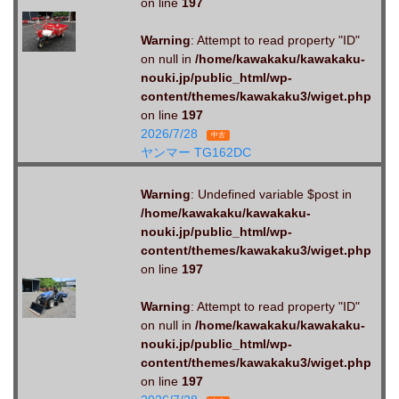
on line
197
Warning
: Attempt to read property "ID"
on null in
/home/kawakaku/kawakaku-
nouki.jp/public_html/wp-
content/themes/kawakaku3/wiget.php
on line
197
2026/7/28
中古
ヤンマー TG162DC
Warning
: Undefined variable $post in
/home/kawakaku/kawakaku-
nouki.jp/public_html/wp-
content/themes/kawakaku3/wiget.php
on line
197
Warning
: Attempt to read property "ID"
on null in
/home/kawakaku/kawakaku-
nouki.jp/public_html/wp-
content/themes/kawakaku3/wiget.php
on line
197