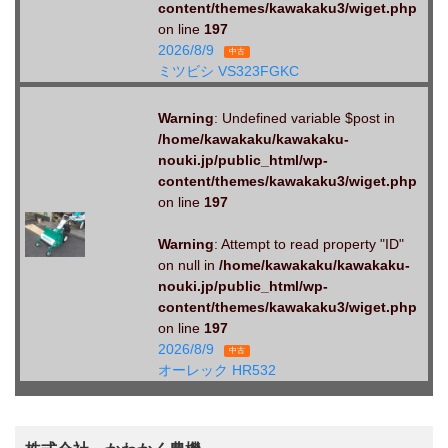
content/themes/kawakaku3/wiget.php
on line
197
2026/8/9
中古
ミツビシ VS323FGKC
Warning
: Undefined variable $post in
/home/kawakaku/kawakaku-
nouki.jp/public_html/wp-
content/themes/kawakaku3/wiget.php
on line
197
Warning
: Attempt to read property "ID"
on null in
/home/kawakaku/kawakaku-
nouki.jp/public_html/wp-
content/themes/kawakaku3/wiget.php
on line
197
2026/8/9
中古
オーレック HR532