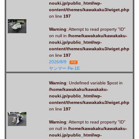
nouki.jp/public_html/wp-
content/themes/kawakaku3/wiget.php
on line
197
Warning
: Attempt to read property "ID"
on null in
/home/kawakaku/kawakaku-
nouki.jp/public_html/wp-
content/themes/kawakaku3/wiget.php
on line
197
2026/8/9
中古
ヤンマー Pe-1E
Warning
: Undefined variable $post in
/home/kawakaku/kawakaku-
nouki.jp/public_html/wp-
content/themes/kawakaku3/wiget.php
on line
197
Warning
: Attempt to read property "ID"
on null in
/home/kawakaku/kawakaku-
nouki.jp/public_html/wp-