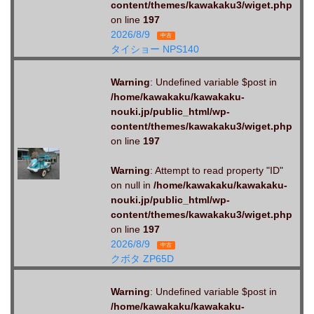
content/themes/kawakaku3/wiget.php
on line
197
2026/8/9
中古
タイショー NPS140
Warning
: Undefined variable $post in
/home/kawakaku/kawakaku-
nouki.jp/public_html/wp-
content/themes/kawakaku3/wiget.php
on line
197
Warning
: Attempt to read property "ID"
on null in
/home/kawakaku/kawakaku-
nouki.jp/public_html/wp-
content/themes/kawakaku3/wiget.php
on line
197
2026/8/9
中古
クボタ ZP65D
Warning
: Undefined variable $post in
/home/kawakaku/kawakaku-