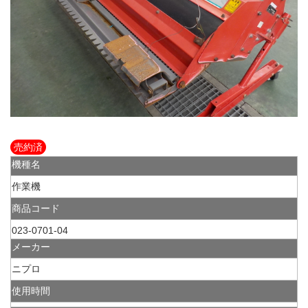
売約済
機種名
作業機
商品コード
023-0701-04
メーカー
ニプロ
使用時間