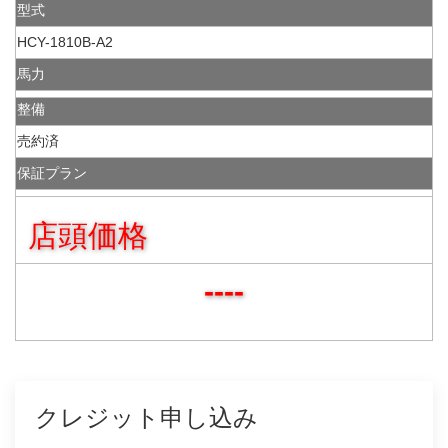
型式
HCY-1810B-A2
馬力
整備
売約済
保証プラン
店頭価格
----
クレジット申し込み