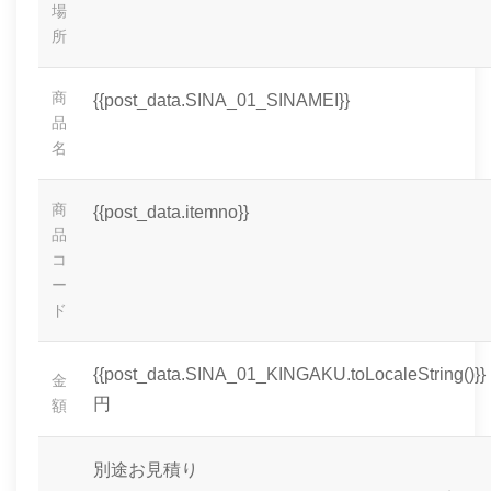
場
所
商
{{post_data.SINA_01_SINAMEI}}
品
名
商
{{post_data.itemno}}
品
コ
ー
ド
{{post_data.SINA_01_KINGAKU.toLocaleString()}}
金
円
額
別途お見積り