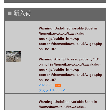
Warning
: Undefined variable $post in
/home/kawakaku/kawakaku-
nouki.jp/public_html/wp-
content/themes/kawakaku3/wiget.php
on line
197
Warning
: Attempt to read property "ID"
on null in
/home/kawakaku/kawakaku-
nouki.jp/public_html/wp-
content/themes/kawakaku3/wiget.php
on line
197
2026/8/9
中古
スガノ C165EF-S
Warning
: Undefined variable $post in
/home/kawakaku/kawakaku-