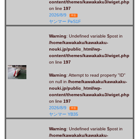
content/themes/kawakaku3/wiget.php
on line
197
2026/8/9
中古
ヤンマー PeS1F
Warning
: Undefined variable $post in
/home/kawakaku/kawakaku-
nouki.jp/public_html/wp-
content/themes/kawakaku3/wiget.php
on line
197
Warning
: Attempt to read property "ID"
on null in
/home/kawakaku/kawakaku-
nouki.jp/public_html/wp-
content/themes/kawakaku3/wiget.php
on line
197
2026/8/9
中古
ヤンマー YB35
Warning
: Undefined variable $post in
/home/kawakaku/kawakaku-