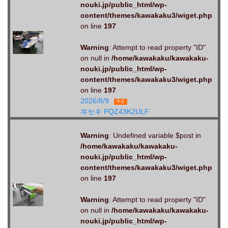
nouki.jp/public_html/wp-
content/themes/kawakaku3/wiget.php
on line
197
Warning
: Attempt to read property "ID"
on null in
/home/kawakaku/kawakaku-
nouki.jp/public_html/wp-
content/themes/kawakaku3/wiget.php
on line
197
2026/8/9
中古
ヰセキ PQZ43K2ULF
Warning
: Undefined variable $post in
/home/kawakaku/kawakaku-
nouki.jp/public_html/wp-
content/themes/kawakaku3/wiget.php
on line
197
Warning
: Attempt to read property "ID"
on null in
/home/kawakaku/kawakaku-
nouki.jp/public_html/wp-