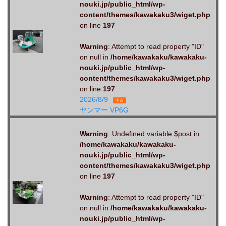
nouki.jp/public_html/wp-
content/themes/kawakaku3/wiget.php
on line
197
Warning
: Attempt to read property "ID"
on null in
/home/kawakaku/kawakaku-
nouki.jp/public_html/wp-
content/themes/kawakaku3/wiget.php
on line
197
2026/8/9
中古
ヤンマー VP6G
Warning
: Undefined variable $post in
/home/kawakaku/kawakaku-
nouki.jp/public_html/wp-
content/themes/kawakaku3/wiget.php
on line
197
Warning
: Attempt to read property "ID"
on null in
/home/kawakaku/kawakaku-
nouki.jp/public_html/wp-