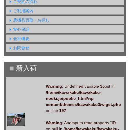
ご契約の流れ
ご利用案内
農機具買取・お探し
安心保証
会社概要
お問合せ
Warning
: Undefined variable $post in
/home/kawakaku/kawakaku-
nouki.jp/public_html/wp-
content/themes/kawakaku3/wiget.php
on line
197
Warning
: Attempt to read property "ID"
on null in
/home/kawakaku/kawakaku-