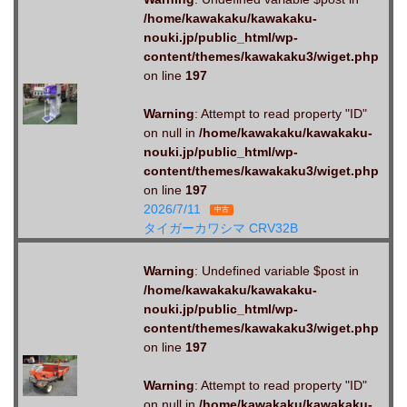
/home/kawakaku/kawakaku-
nouki.jp/public_html/wp-
content/themes/kawakaku3/wiget.php
on line
197
Warning
: Attempt to read property "ID"
on null in
/home/kawakaku/kawakaku-
nouki.jp/public_html/wp-
content/themes/kawakaku3/wiget.php
on line
197
2026/7/11
中古
タイガーカワシマ CRV32B
Warning
: Undefined variable $post in
/home/kawakaku/kawakaku-
nouki.jp/public_html/wp-
content/themes/kawakaku3/wiget.php
on line
197
Warning
: Attempt to read property "ID"
on null in
/home/kawakaku/kawakaku-