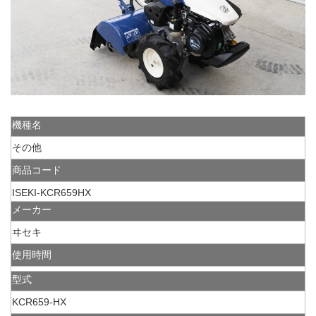
機種名
その他
商品コード
ISEKI-KCR659HX
メーカー
ヰセキ
使用時間
型式
KCR659-HX