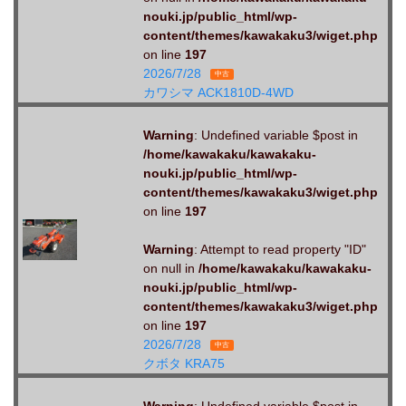
nouki.jp/public_html/wp-
content/themes/kawakaku3/wiget.php
on line
197
2026/7/28
中古
カワシマ ACK1810D-4WD
Warning
: Undefined variable $post in
/home/kawakaku/kawakaku-
nouki.jp/public_html/wp-
content/themes/kawakaku3/wiget.php
on line
197
Warning
: Attempt to read property "ID"
on null in
/home/kawakaku/kawakaku-
nouki.jp/public_html/wp-
content/themes/kawakaku3/wiget.php
on line
197
2026/7/28
中古
クボタ KRA75
Warning
: Undefined variable $post in