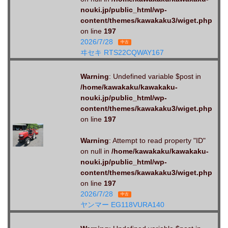
nouki.jp/public_html/wp-
content/themes/kawakaku3/wiget.php
on line
197
2026/7/28
中古
ヰセキ RTS22CQWAY167
Warning
: Undefined variable $post in
/home/kawakaku/kawakaku-
nouki.jp/public_html/wp-
content/themes/kawakaku3/wiget.php
on line
197
Warning
: Attempt to read property "ID"
on null in
/home/kawakaku/kawakaku-
nouki.jp/public_html/wp-
content/themes/kawakaku3/wiget.php
on line
197
2026/7/28
中古
ヤンマー EG118VURA140