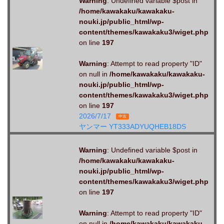
Warning
: Undefined variable $post in
/home/kawakaku/kawakaku-
nouki.jp/public_html/wp-
content/themes/kawakaku3/wiget.php
on line
197
Warning
: Attempt to read property "ID"
on null in
/home/kawakaku/kawakaku-
nouki.jp/public_html/wp-
content/themes/kawakaku3/wiget.php
on line
197
2026/7/17
中古
ヤンマー YT333ADYUQHEB18DS
Warning
: Undefined variable $post in
/home/kawakaku/kawakaku-
nouki.jp/public_html/wp-
content/themes/kawakaku3/wiget.php
on line
197
Warning
: Attempt to read property "ID"
on null in
/home/kawakaku/kawakaku-