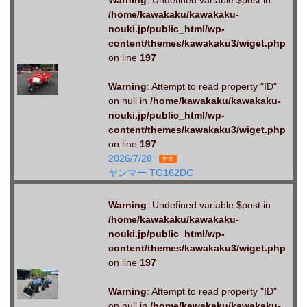
/home/kawakaku/kawakaku-
nouki.jp/public_html/wp-
content/themes/kawakaku3/wiget.php
on line
197
Warning
: Attempt to read property "ID"
on null in
/home/kawakaku/kawakaku-
nouki.jp/public_html/wp-
content/themes/kawakaku3/wiget.php
on line
197
2026/7/28
中古
ヤンマー TG162DC
Warning
: Undefined variable $post in
/home/kawakaku/kawakaku-
nouki.jp/public_html/wp-
content/themes/kawakaku3/wiget.php
on line
197
Warning
: Attempt to read property "ID"
on null in
/home/kawakaku/kawakaku-