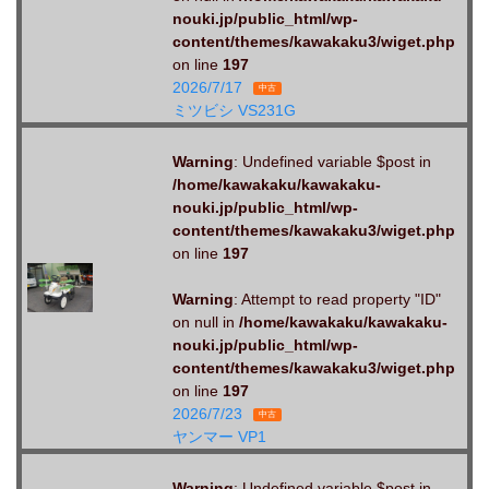
nouki.jp/public_html/wp-
content/themes/kawakaku3/wiget.php
on line
197
2026/7/17
中古
ミツビシ VS231G
Warning
: Undefined variable $post in
/home/kawakaku/kawakaku-
nouki.jp/public_html/wp-
content/themes/kawakaku3/wiget.php
on line
197
Warning
: Attempt to read property "ID"
on null in
/home/kawakaku/kawakaku-
nouki.jp/public_html/wp-
content/themes/kawakaku3/wiget.php
on line
197
2026/7/23
中古
ヤンマー VP1
Warning
: Undefined variable $post in