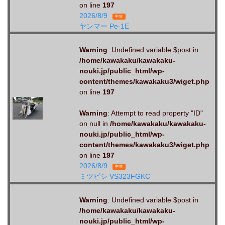
on line
197
2026/8/9
中古
ヤンマー Pe-1E
Warning
: Undefined variable $post in
/home/kawakaku/kawakaku-
nouki.jp/public_html/wp-
content/themes/kawakaku3/wiget.php
on line
197
Warning
: Attempt to read property "ID"
on null in
/home/kawakaku/kawakaku-
nouki.jp/public_html/wp-
content/themes/kawakaku3/wiget.php
on line
197
2026/8/9
中古
ミツビシ VS323FGKC
Warning
: Undefined variable $post in
/home/kawakaku/kawakaku-
nouki.jp/public_html/wp-