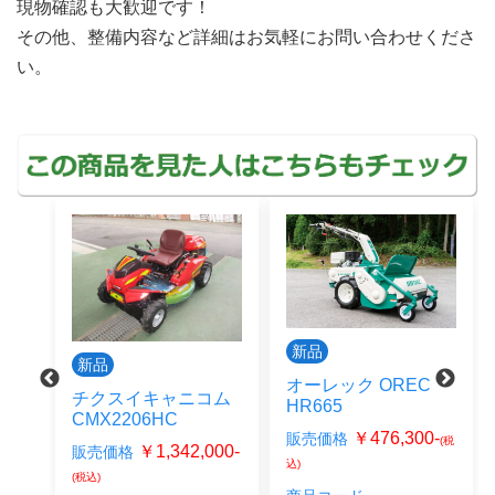
現物確認も大歓迎です！
その他、整備内容など詳細はお気軽にお問い合わせくださ
い。
新品
新品
オーレック OREC
H
チクスイキャニコム
HR665
CMX2206HC
0-
(税
￥476,300-
販売価格
(税
￥1,342,000-
販売価格
込)
(税込)