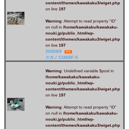
content/themes/kawakaku3/wiget.php
on line
197
Warning
: Attempt to read property "ID"
on null in
/home/kawakaku/kawakaku-
nouki.jp/public_html/wp-
content/themes/kawakaku3/wiget.php
on line
197
2026/8/9
中古
スガノ C165EF-S
Warning
: Undefined variable $post in
/home/kawakaku/kawakaku-
nouki.jp/public_html/wp-
content/themes/kawakaku3/wiget.php
on line
197
Warning
: Attempt to read property "ID"
on null in
/home/kawakaku/kawakaku-
nouki.jp/public_html/wp-
content/themes/kawakaku3/wiget.php