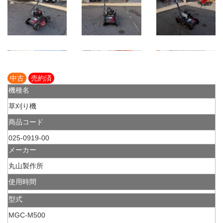
中古
売約済
機種名
草刈り機
商品コード
025-0919-00
メーカー
丸山製作所
使用時間
型式
MGC-M500