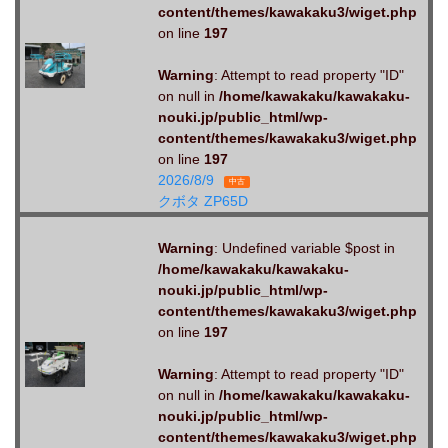
content/themes/kawakaku3/wiget.php
on line
197
Warning
: Attempt to read property "ID"
on null in
/home/kawakaku/kawakaku-
nouki.jp/public_html/wp-
content/themes/kawakaku3/wiget.php
on line
197
2026/8/9
中古
クボタ ZP65D
Warning
: Undefined variable $post in
/home/kawakaku/kawakaku-
nouki.jp/public_html/wp-
content/themes/kawakaku3/wiget.php
on line
197
Warning
: Attempt to read property "ID"
on null in
/home/kawakaku/kawakaku-
nouki.jp/public_html/wp-
content/themes/kawakaku3/wiget.php