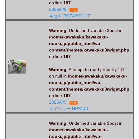
on line
197
2026/8/9
中古
ヰセキ PQZ43K2ULF
Warning
: Undefined variable $post in
/home/kawakaku/kawakaku-
nouki.jp/public_html/wp-
content/themes/kawakaku3/wiget.php
on line
197
Warning
: Attempt to read property "ID"
on null in
/home/kawakaku/kawakaku-
nouki.jp/public_html/wp-
content/themes/kawakaku3/wiget.php
on line
197
2026/8/9
中古
タイショー NPS140
Warning
: Undefined variable $post in
/home/kawakaku/kawakaku-
nouki.jp/public_html/wp-