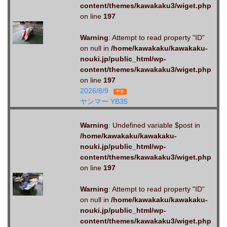
content/themes/kawakaku3/wiget.php
on line
197
Warning
: Attempt to read property "ID"
on null in
/home/kawakaku/kawakaku-
nouki.jp/public_html/wp-
content/themes/kawakaku3/wiget.php
on line
197
2026/8/9
中古
ヤンマー YB35
Warning
: Undefined variable $post in
/home/kawakaku/kawakaku-
nouki.jp/public_html/wp-
content/themes/kawakaku3/wiget.php
on line
197
Warning
: Attempt to read property "ID"
on null in
/home/kawakaku/kawakaku-
nouki.jp/public_html/wp-
content/themes/kawakaku3/wiget.php