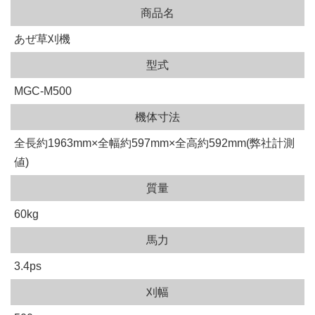
商品名
あぜ草刈機
型式
MGC-M500
機体寸法
全長約1963mm×全幅約597mm×全高約592mm(弊社計測
値)
質量
60kg
馬力
3.4ps
刈幅