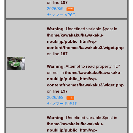
on line
197
2026/8/9
中古
ヤンマー VP6G
Warning
: Undefined variable $post in
/home/kawakaku/kawakaku-
nouki.jp/public_html/wp-
content/themes/kawakaku3/wiget.php
on line
197
Warning
: Attempt to read property "ID"
on null in
/home/kawakaku/kawakaku-
nouki.jp/public_html/wp-
content/themes/kawakaku3/wiget.php
on line
197
2026/8/9
中古
ヤンマー PeS1F
Warning
: Undefined variable $post in
/home/kawakaku/kawakaku-
nouki.jp/public_html/wp-