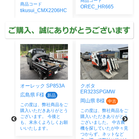
商品コード
商品コード
OREC_HR665
tikusui_CMX2206HC
オーレック SP853A
クボタ
ER323SPGMW
広島県 F様
新品
岡山県 B様
中古
この度は、弊社商品をご
をご
購入いただきありがとう
この度は、弊社商品をご
とう
ございます。 今後と
購入いただきありがとう
後と
も、末永くよろしくお願
ございました。 中古農
い致
いいたします。
機を探していたが中々見
つからず、ネットなど