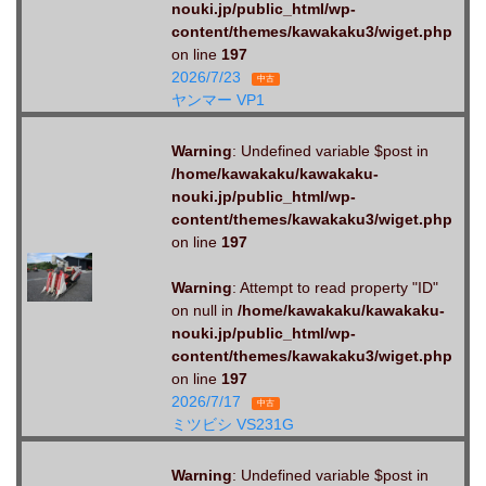
nouki.jp/public_html/wp-
content/themes/kawakaku3/wiget.php
on line
197
2026/7/23
中古
ヤンマー VP1
Warning
: Undefined variable $post in
/home/kawakaku/kawakaku-
nouki.jp/public_html/wp-
content/themes/kawakaku3/wiget.php
on line
197
Warning
: Attempt to read property "ID"
on null in
/home/kawakaku/kawakaku-
nouki.jp/public_html/wp-
content/themes/kawakaku3/wiget.php
on line
197
2026/7/17
中古
ミツビシ VS231G
Warning
: Undefined variable $post in