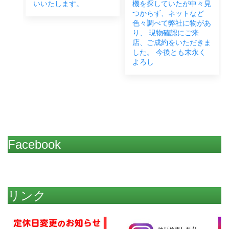
い致
いいたします。
機を探していたが中々見
つからず、ネットなど
色々調べて弊社に物があ
り、 現物確認にご来
店、ご成約をいただきま
した。 今後とも末永く
よろし
Facebook
リンク