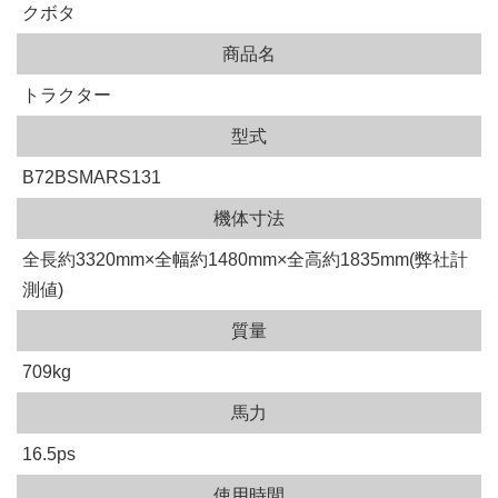
クボタ
商品名
トラクター
型式
B72BSMARS131
機体寸法
全長約3320mm×全幅約1480mm×全高約1835mm(弊社計
測値)
質量
709kg
馬力
16.5ps
使用時間