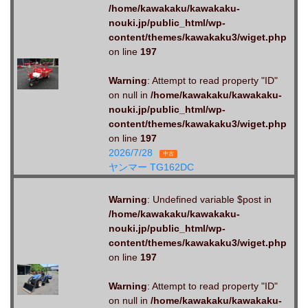
/home/kawakaku/kawakaku-
nouki.jp/public_html/wp-
content/themes/kawakaku3/wiget.php
on line
197
Warning
: Attempt to read property "ID"
on null in
/home/kawakaku/kawakaku-
nouki.jp/public_html/wp-
content/themes/kawakaku3/wiget.php
on line
197
2026/7/28
中古
ヤンマー TG162DC
Warning
: Undefined variable $post in
/home/kawakaku/kawakaku-
nouki.jp/public_html/wp-
content/themes/kawakaku3/wiget.php
on line
197
Warning
: Attempt to read property "ID"
on null in
/home/kawakaku/kawakaku-