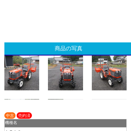
商品の写真
中古
売約済
機種名