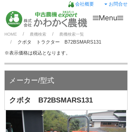
会社概要
お問合せ
Menu
HOME
農機検索
農機検索一覧
クボタ トラクター B72BSMARS131
※表示価格は税込となります。
メーカー/型式
クボタ B72BSMARS131