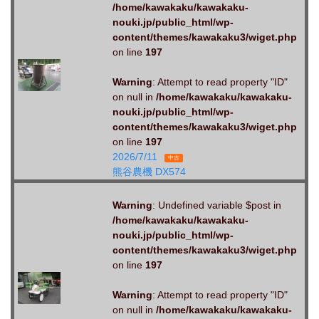
/home/kawakaku/kawakaku-
nouki.jp/public_html/wp-
content/themes/kawakaku3/wiget.php
on line
197
Warning
: Attempt to read property "ID"
on null in
/home/kawakaku/kawakaku-
nouki.jp/public_html/wp-
content/themes/kawakaku3/wiget.php
on line
197
2026/7/11
中古
熊谷農機 DX574
Warning
: Undefined variable $post in
/home/kawakaku/kawakaku-
nouki.jp/public_html/wp-
content/themes/kawakaku3/wiget.php
on line
197
Warning
: Attempt to read property "ID"
on null in
/home/kawakaku/kawakaku-