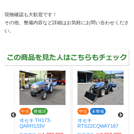
現物確認も大歓迎です！
その他、整備内容など詳細はお気軽にお問い合わせくださ
い。
中古
整備済
中古
未整備
ヰセキ TH173-
ヰセキ
QARH133V
RTS22CQWAY167