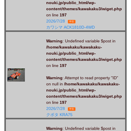
nouki.jp/public_html/wp-
content/themes/kawakaku3/wiget.php
on line
197
2026/7/28
中古
カワシマ ACK1810D-4WD
Warning
: Undefined variable $post in
/home/kawakaku/kawakaku-
nouki.jp/public_html/wp-
content/themes/kawakaku3/wiget.php
on line
197
Warning
: Attempt to read property "ID"
on null in
/home/kawakaku/kawakaku-
nouki.jp/public_html/wp-
content/themes/kawakaku3/wiget.php
on line
197
2026/7/28
中古
クボタ KRA75
Warning
: Undefined variable $post in