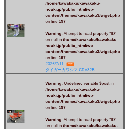
/home/kawakaku/kawakaku-
nouki.jp/public_html/wp-
content/themes/kawakaku3/wiget.php
on line
197
Warning
: Attempt to read property "ID"
on null in
/home/kawakaku/kawakaku-
nouki.jp/public_html/wp-
content/themes/kawakaku3/wiget.php
on line
197
2026/7/11
中古
タイガーカワシマ CRV32B
Warning
: Undefined variable $post in
/home/kawakaku/kawakaku-
nouki.jp/public_html/wp-
content/themes/kawakaku3/wiget.php
on line
197
Warning
: Attempt to read property "ID"
on null in
/home/kawakaku/kawakaku-