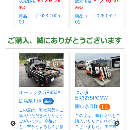
00-
￥1,298,000-
￥2,310,000-
販売価格
販売価格
(税込)
(税込)
28-
023-1005-
026-0527-
商品コード
商品コード
00
01
オーレック SP853A
クボタ
ER323SPGMW
広島県 F様
新品
岡山県 B様
中古
この度は、弊社商品をご
をご
購入いただきありがとう
この度は、弊社商品をご
とう
ございます。 今後と
購入いただきありがとう
後と
も、末永くよろしくお願
ございました。 中古農