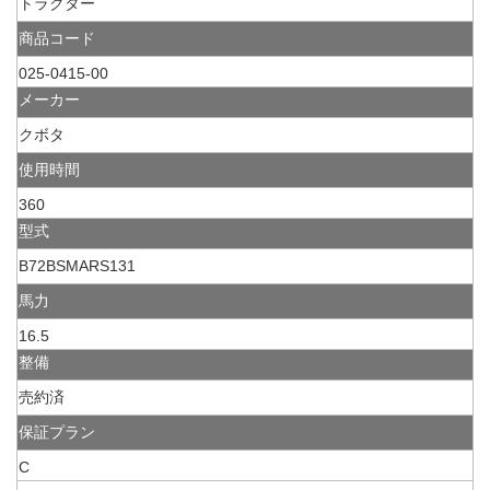
トラクター
商品コード
025-0415-00
メーカー
クボタ
使用時間
360
型式
B72BSMARS131
馬力
16.5
整備
売約済
保証プラン
C