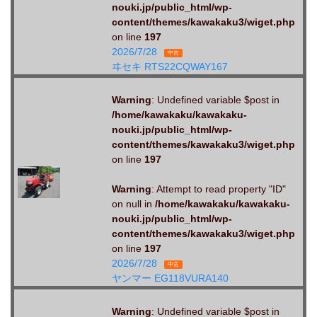
nouki.jp/public_html/wp-
content/themes/kawakaku3/wiget.php
on line
197
2026/7/28
中古
ヰセキ RTS22CQWAY167
Warning
: Undefined variable $post in
/home/kawakaku/kawakaku-
nouki.jp/public_html/wp-
content/themes/kawakaku3/wiget.php
on line
197
Warning
: Attempt to read property "ID"
on null in
/home/kawakaku/kawakaku-
nouki.jp/public_html/wp-
content/themes/kawakaku3/wiget.php
on line
197
2026/7/28
中古
ヤンマー EG118VURA140
Warning
: Undefined variable $post in