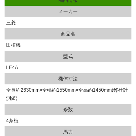
商品情報
メーカー
三菱
商品名
田植機
型式
LE4A
機体寸法
全長約2630mm×全幅約1550mm×全高約1450mm(弊社計
測値)
条数
4条植
馬力