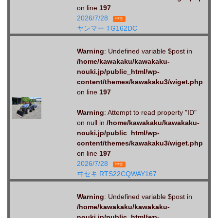
on line
197
2026/7/28
中古
ヤンマー TG162DC
Warning
: Undefined variable $post in
/home/kawakaku/kawakaku-
nouki.jp/public_html/wp-
content/themes/kawakaku3/wiget.php
on line
197
Warning
: Attempt to read property "ID"
on null in
/home/kawakaku/kawakaku-
nouki.jp/public_html/wp-
content/themes/kawakaku3/wiget.php
on line
197
2026/7/28
中古
ヰセキ RTS22CQWAY167
Warning
: Undefined variable $post in
/home/kawakaku/kawakaku-
nouki.jp/public_html/wp-