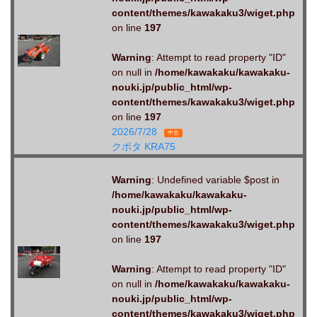
content/themes/kawakaku3/wiget.php
on line
197
Warning
: Attempt to read property "ID"
on null in
/home/kawakaku/kawakaku-
nouki.jp/public_html/wp-
content/themes/kawakaku3/wiget.php
on line
197
2026/7/28
中古
クボタ KRA75
Warning
: Undefined variable $post in
/home/kawakaku/kawakaku-
nouki.jp/public_html/wp-
content/themes/kawakaku3/wiget.php
on line
197
Warning
: Attempt to read property "ID"
on null in
/home/kawakaku/kawakaku-
nouki.jp/public_html/wp-
content/themes/kawakaku3/wiget.php