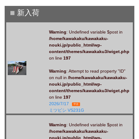
Warning
: Undefined variable $post in
/home/kawakaku/kawakaku-
nouki.jp/public_html/wp-
content/themes/kawakaku3/wiget.php
on line
197
Warning
: Attempt to read property "ID"
on null in
/home/kawakaku/kawakaku-
nouki.jp/public_html/wp-
content/themes/kawakaku3/wiget.php
on line
197
2026/7/17
中古
ミツビシ VS231G
Warning
: Undefined variable $post in
/home/kawakaku/kawakaku-
nouki.jp/public_html/wp-