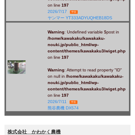
on line
197
2026/7/17
中古
ヤンマー YT333ADYUQHEB18DS
Warning
: Undefined variable $post in
/home/kawakaku/kawakaku-
nouki.jp/public_html/wp-
content/themes/kawakaku3/wiget.php
on line
197
Warning
: Attempt to read property "ID"
on null in
/home/kawakaku/kawakaku-
nouki.jp/public_html/wp-
content/themes/kawakaku3/wiget.php
on line
197
2026/7/11
中古
熊谷農機 DX574
株式会社 かわかく農機