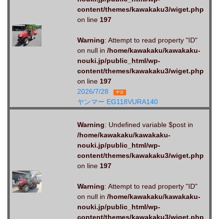
content/themes/kawakaku3/wiget.php
on line
197
Warning
: Attempt to read property "ID"
on null in
/home/kawakaku/kawakaku-
nouki.jp/public_html/wp-
content/themes/kawakaku3/wiget.php
on line
197
2026/7/28
中古
ヤンマー EG118VURA140
Warning
: Undefined variable $post in
/home/kawakaku/kawakaku-
nouki.jp/public_html/wp-
content/themes/kawakaku3/wiget.php
on line
197
Warning
: Attempt to read property "ID"
on null in
/home/kawakaku/kawakaku-
nouki.jp/public_html/wp-
content/themes/kawakaku3/wiget.php