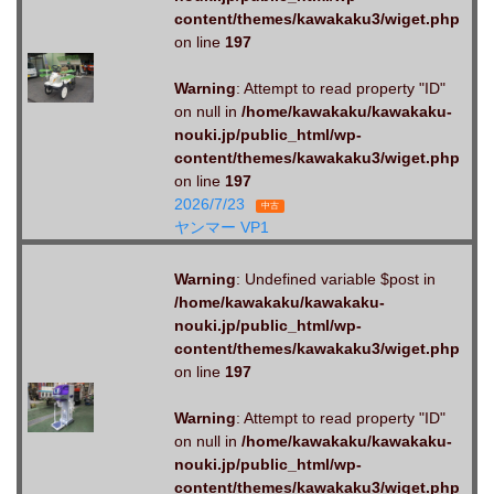
content/themes/kawakaku3/wiget.php
on line
197
Warning
: Attempt to read property "ID"
on null in
/home/kawakaku/kawakaku-
nouki.jp/public_html/wp-
content/themes/kawakaku3/wiget.php
on line
197
2026/7/23
中古
ヤンマー VP1
Warning
: Undefined variable $post in
/home/kawakaku/kawakaku-
nouki.jp/public_html/wp-
content/themes/kawakaku3/wiget.php
on line
197
Warning
: Attempt to read property "ID"
on null in
/home/kawakaku/kawakaku-
nouki.jp/public_html/wp-
content/themes/kawakaku3/wiget.php