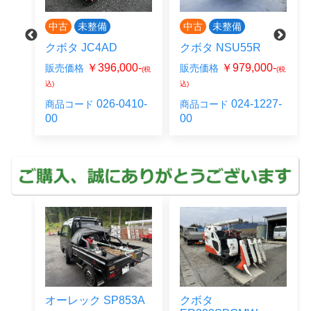
備済
中古
未整備
中古
未整備
L3
クボタ JC4AD
クボタ NSU55R
0-
￥396,000-
￥979,000-
販売価格
販売価格
(税
(税
(税
込)
込)
25-
026-0410-
024-1227-
商品コード
商品コード
00
00
オーレック SP853A
クボタ