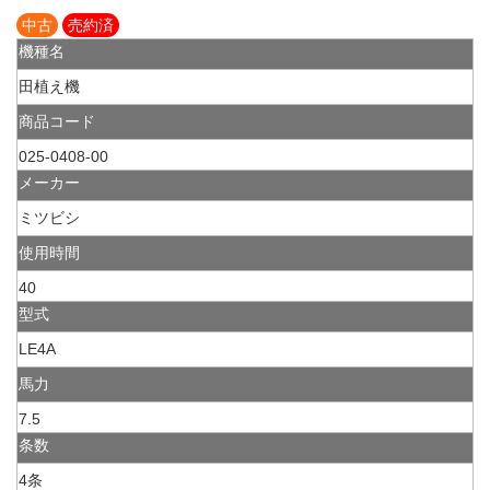
中古
売約済
機種名
田植え機
商品コード
025-0408-00
メーカー
ミツビシ
使用時間
40
型式
LE4A
馬力
7.5
条数
4条