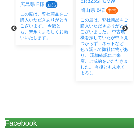
ER323SPGMW
広島県 F様
新品
岡山県 B様
中古
この度は、弊社商品をご
をご
購入いただきありがとう
この度は、弊社商品をご
とう
ございます。 今後と
購入いただきありがとう
後と
も、末永くよろしくお願
ございました。 中古農
い致
いいたします。
機を探していたが中々見
つからず、ネットなど
色々調べて弊社に物があ
り、 現物確認にご来
店、ご成約をいただきま
した。 今後とも末永く
よろし
Facebook