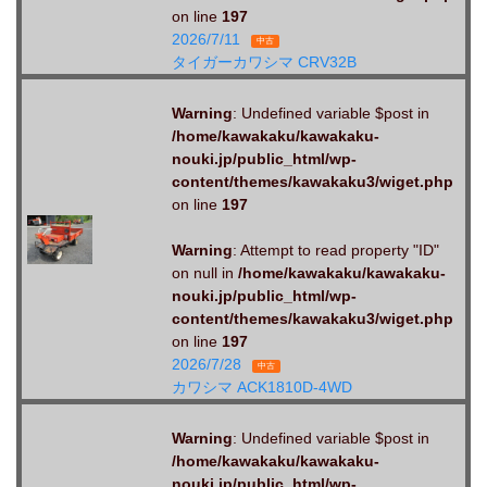
on line
197
2026/7/11
中古
タイガーカワシマ CRV32B
Warning
: Undefined variable $post in
/home/kawakaku/kawakaku-
nouki.jp/public_html/wp-
content/themes/kawakaku3/wiget.php
on line
197
Warning
: Attempt to read property "ID"
on null in
/home/kawakaku/kawakaku-
nouki.jp/public_html/wp-
content/themes/kawakaku3/wiget.php
on line
197
2026/7/28
中古
カワシマ ACK1810D-4WD
Warning
: Undefined variable $post in
/home/kawakaku/kawakaku-
nouki.jp/public_html/wp-