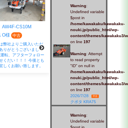
Warning
:
Undefined variable
$post in
/home/kawakaku/kawakaku-
AW4F-CS10M
クボタ EP4DF-CS
nouki.jp/public_html/wp-
 O様
広島県 S様
中古
中古
content/themes/kawakaku3/w
on line
197
は弊社よりご購入いただ
この度は、弊社商品をご購入い
ありがとうございまし
ただきありがとうございまし
Warning
: Attempt
試運転、アフターフォロー
た。 春の蔵出し市にご来店さ
to read property
せくだい！！！ 今後とも
れ、ご成約いただきました。
宜しくお願い致します。
「試運転もお願いします」とお
"ID" on null in
声がけいただきました。 しっか
/home/kawakaku/kawakaku-
りと、対応させていただきま
nouki.jp/public_html/wp-
す。お
content/themes/kawakaku3/w
on line
197
2026/7/28
中古
クボタ KRA75
Warning
:
Undefined variable
$post in