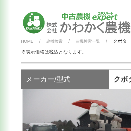
クボタ 
HOME
農機検索
農機検索一覧
※表示価格は税込となります。
メーカー/型式
クボタ