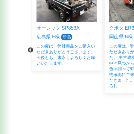
5HFB
オーレック SP853A
クボタ ER3
広島県 F様
岡山県 B様
新品
品をご購入頂
この度は、弊社商品をご購入い
この度は、
ございまし
ただきありがとうございます。
ただきあり
く宜しくお願
今後とも、末永くよろしくお願
た。 中古農
いいたします。
中々見つか
色々調べて弊
物確認にご
だきました。
ろし