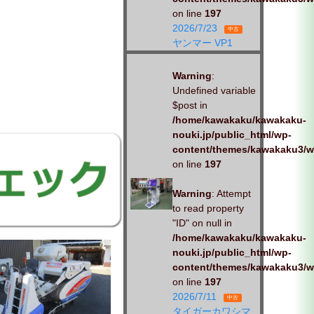
on line
197
2026/7/23
中古
ヤンマー VP1
Warning
:
Undefined variable
$post in
/home/kawakaku/kawakaku-
nouki.jp/public_html/wp-
content/themes/kawakaku3/w
on line
197
Warning
: Attempt
to read property
"ID" on null in
/home/kawakaku/kawakaku-
nouki.jp/public_html/wp-
content/themes/kawakaku3/w
on line
197
2026/7/11
中古
タイガーカワシマ