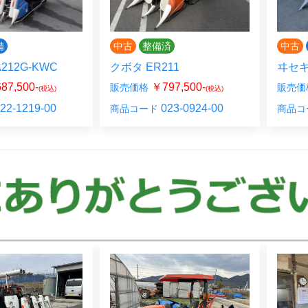
備
中古
整備済
中古
212G-KWC
クボタ ER211
ヰセキ
87,500-
￥797,500-
販売価格
販売価
(税込)
(税込)
22-1219-00
023-0924-00
商品コード
商品コ