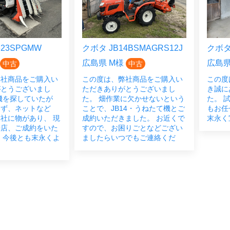
23SPGMW
クボタ JB14BSMAGRS12J
クボタ 
広島県 M様
広島県
中古
中古
弊社商品をご購入い
この度は、弊社商品をご購入い
この度
がとうございまし
ただきありがとうございまし
き誠に
機を探していたが
た。 畑作業に欠かせないという
た。 
らず、ネットなど
ことで、JB14・うねたて機とご
もお任
社に物があり、 現
成約いただきました。 お近くで
末永く
来店、ご成約をいた
すので、お困りごとなどござい
 今後とも末永くよ
ましたらいつでもご連絡くだ