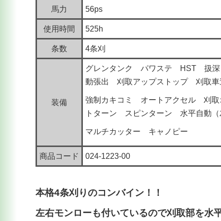
馬力
56ps
使用時間
525h
条数
4条刈
グレンタンク パワステ HST 扱
動張出 刈取アップストップ 刈取車
強制カキコミ オートアクセル 刈取
装備
トターン スピンターン 水平自動（
マルチカッター キャノピー
商品コード
024-1223-00
本格4条刈りのコンバイン！！
左右モンローも付いているので刈取部を水