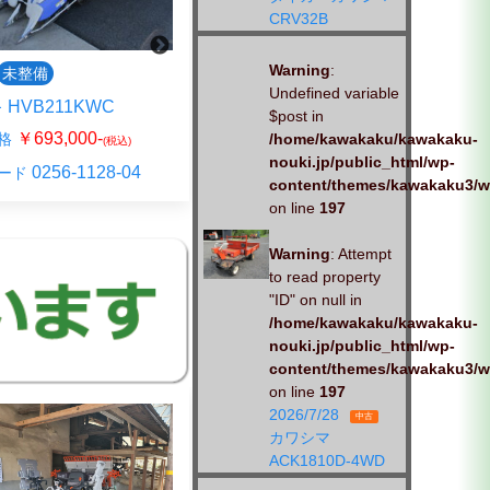
CRV32B
Warning
:
未整備
中古
未整備
Undefined variable
 HVB211KWC
ヰセキ HVB211G-EZKHWC
$post in
￥693,000-
￥797,500-
格
販売価格
/home/kawakaku/kawakaku-
(税込)
(税込)
nouki.jp/public_html/wp-
0256-1128-04
023-1222-03
ード
商品コード
content/themes/kawakaku3/w
on line
197
Warning
: Attempt
to read property
"ID" on null in
/home/kawakaku/kawakaku-
nouki.jp/public_html/wp-
content/themes/kawakaku3/w
on line
197
2026/7/28
中古
カワシマ
ACK1810D-4WD