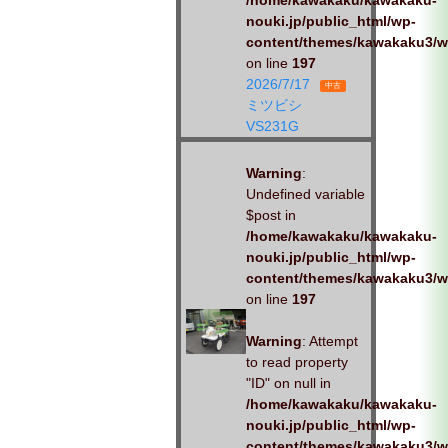
/home/kawakaku/kawakaku-
nouki.jp/public_html/wp-
content/themes/kawakaku3/w
on line
197
2026/7/17
中古
ミツビシ
VS231G
Warning
:
Undefined variable
$post in
/home/kawakaku/kawakaku-
nouki.jp/public_html/wp-
content/themes/kawakaku3/w
on line
197
Warning
: Attempt
to read property
"ID" on null in
/home/kawakaku/kawakaku-
nouki.jp/public_html/wp-
content/themes/kawakaku3/w