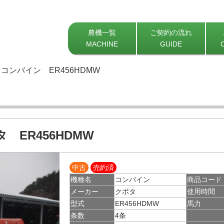
農機一覧
ご契約の流れ
MACHINE
GUIDE
コンバイン ER456HDMW
 ER456HDMW
中古
売約済
機種名
コンバイン
商品コード
メーカー
クボタ
使用時間
型式
ER456HDMW
馬力
条数
4条