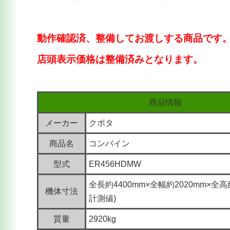
動作確認済、
整備してお渡しする商品です
店頭表示価格は整備済みとなります。
商品情報
メーカー
クボタ
商品名
コンバイン
型式
ER456HDMW
全長約4400mm×全幅約2020mm×全高
機体寸法
計測値)
質量
2920kg