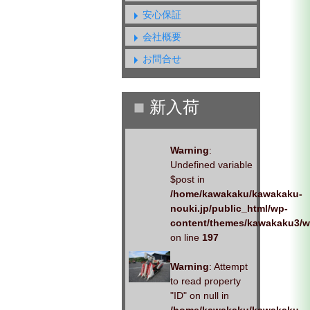
安心保証
会社概要
お問合せ
Warning
:
Undefined variable
$post in
/home/kawakaku/kawakaku-
nouki.jp/public_html/wp-
content/themes/kawakaku3/w
on line
197
Warning
: Attempt
to read property
"ID" on null in