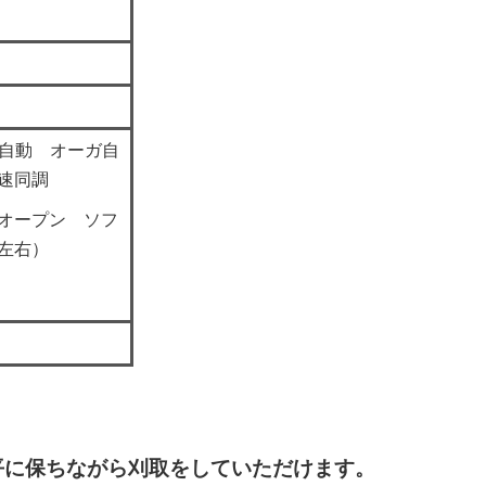
深自動 オーガ自
速同調
オープン ソフ
左右）
平に保ちながら刈取をしていただけます。