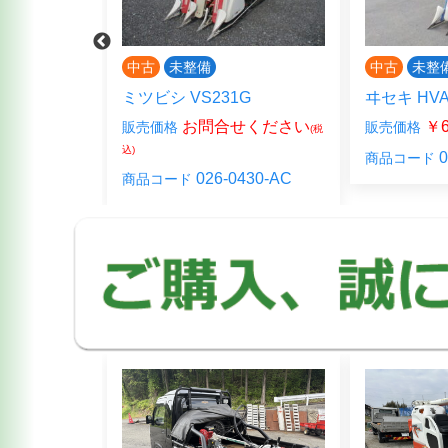
中古
未整備
中古
未整
DMW
ミツビシ VS231G
ヰセキ HVA
000-
お問合せください
￥6
販売価格
販売価格
(税込)
(税
込)
028-00
0
商品コード
026-0430-AC
商品コード