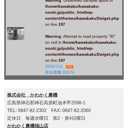
Warning
: Undefined variable $post in
/home/kawakaku/kawakaku-
nouki.jp/public_html/wp-
content/themes/kawakaku3/wiget.php
on line
197
Warning
: Attempt to read property "ID"
on null in
/home/kawakaku/kawakaku-
nouki.jp/public_html/wp-
content/themes/kawakaku3/wiget.php
on line
197
2026/7/11
中古
熊谷農機 DX574
株式会社 かわかく農機
広島県神石郡神石高原町油木甲2598-1
TEL: 0847-82-2302 FAX: 0847-82-2060
定休日 毎週水曜日 第2・第4日曜日
かわかく農機福山店