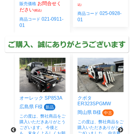
お問合せく
販売価格
込)
ださい
(税込)
28-
025-0928-
商品コード
021-0911-
商品コード
01
01
オーレック SP853A
クボタ
ER323SPGMW
広島県 F様
新品
岡山県 B様
中古
この度は、弊社商品をご
をご
購入いただきありがとう
この度は、弊社商品をご
とう
ございます。 今後と
購入いただきありがとう
後と
も、末永くよろしくお願
ございました。 中古農