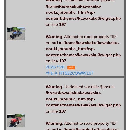
Warning
: Undefined variable $post in
/home/kawakaku/kawakaku-
nouki.jp/public_html/wp-
content/themes/kawakaku3/wiget.php
on line
197
Warning
: Attempt to read property "ID"
on null in
/home/kawakaku/kawakaku-
nouki.jp/public_html/wp-
content/themes/kawakaku3/wiget.php
on line
197
2026/7/28
中古
ヰセキ RTS22CQWAY167
Warning
: Undefined variable $post in
/home/kawakaku/kawakaku-
nouki.jp/public_html/wp-
content/themes/kawakaku3/wiget.php
on line
197
Warning
: Attempt to read property "ID"
on null in
/home/kawakaku/kawakaku-