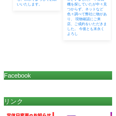
い致
いいたします。
機を探していたが中々見
つからず、ネットなど
色々調べて弊社に物があ
り、 現物確認にご来
店、ご成約をいただきま
した。 今後とも末永く
よろし
Facebook
リンク