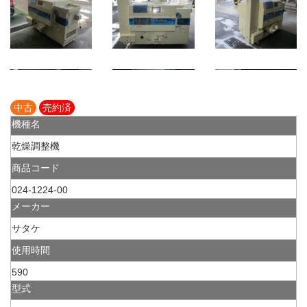
中古
売約済
機種名
乾燥調整機
商品コード
024-1224-00
メーカー
サタケ
使用時間
590
型式