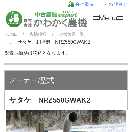
会社概要
お問合せ
Menu
HOME
農機検索
農機検索一覧
サタケ 籾摺機 NRZ550GWAK2
※表示価格は税込となります。
メーカー/型式
サタケ NRZ550GWAK2