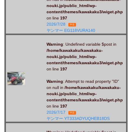
nouki.jp/public_html/wp-
content/themes/kawakaku3/wiget.php
on line
197
2026/7/28
中古
ヤンマー EG118VURA140
Warning
: Undefined variable $post in
/home/kawakaku/kawakaku-
nouki.jp/public_html/wp-
content/themes/kawakaku3/wiget.php
on line
197
Warning
: Attempt to read property "ID"
on null in
/home/kawakaku/kawakaku-
nouki.jp/public_html/wp-
content/themes/kawakaku3/wiget.php
on line
197
2026/7/17
中古
ヤンマー YT333ADYUQHEB18DS