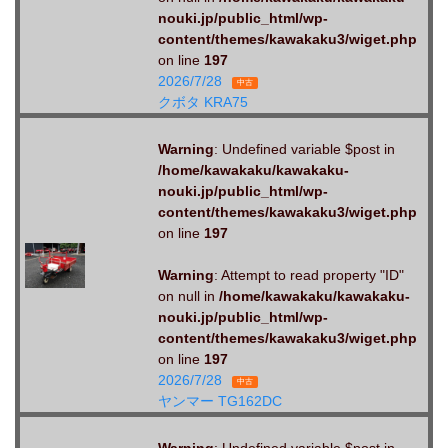
nouki.jp/public_html/wp-
content/themes/kawakaku3/wiget.php
on line
197
2026/7/28
中古
クボタ KRA75
Warning
: Undefined variable $post in
/home/kawakaku/kawakaku-
nouki.jp/public_html/wp-
content/themes/kawakaku3/wiget.php
on line
197
Warning
: Attempt to read property "ID"
on null in
/home/kawakaku/kawakaku-
nouki.jp/public_html/wp-
content/themes/kawakaku3/wiget.php
on line
197
2026/7/28
中古
ヤンマー TG162DC