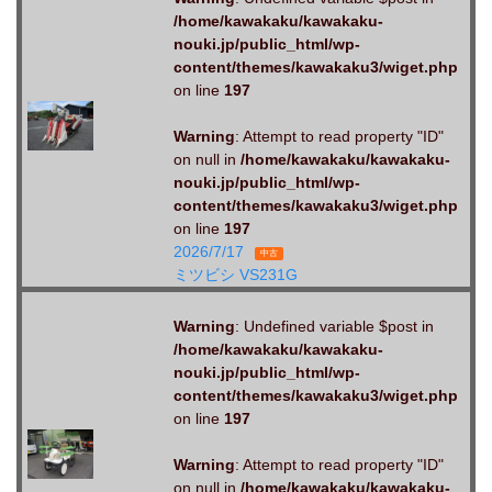
/home/kawakaku/kawakaku-
nouki.jp/public_html/wp-
content/themes/kawakaku3/wiget.php
on line
197
Warning
: Attempt to read property "ID"
on null in
/home/kawakaku/kawakaku-
nouki.jp/public_html/wp-
content/themes/kawakaku3/wiget.php
on line
197
2026/7/17
中古
ミツビシ VS231G
Warning
: Undefined variable $post in
/home/kawakaku/kawakaku-
nouki.jp/public_html/wp-
content/themes/kawakaku3/wiget.php
on line
197
Warning
: Attempt to read property "ID"
on null in
/home/kawakaku/kawakaku-