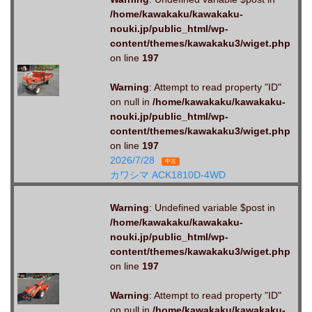
/home/kawakaku/kawakaku-
nouki.jp/public_html/wp-
content/themes/kawakaku3/wiget.php
on line
197
Warning
: Attempt to read property "ID"
on null in
/home/kawakaku/kawakaku-
nouki.jp/public_html/wp-
content/themes/kawakaku3/wiget.php
on line
197
2026/7/28
中古
カワシマ ACK1810D-4WD
Warning
: Undefined variable $post in
/home/kawakaku/kawakaku-
nouki.jp/public_html/wp-
content/themes/kawakaku3/wiget.php
on line
197
Warning
: Attempt to read property "ID"
on null in
/home/kawakaku/kawakaku-