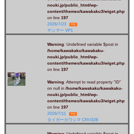
nouki.jp/public_html/wp-
content/themes/kawakaku3/wiget.php
on line
197
2026/7/23
中古
ヤンマー VP1
Warning
: Undefined variable $post in
/home/kawakaku/kawakaku-
nouki.jp/public_html/wp-
content/themes/kawakaku3/wiget.php
on line
197
Warning
: Attempt to read property "ID"
on null in
/home/kawakaku/kawakaku-
nouki.jp/public_html/wp-
content/themes/kawakaku3/wiget.php
on line
197
2026/7/11
中古
タイガーカワシマ CRV32B
Warning
: Undefined variable $post in