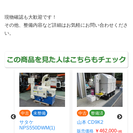
現物確認も大歓迎です！
その他、整備内容など詳細はお気軽にお問い合わせくださ
い。
中古
未整備
中古
整備済
サタケ
山本 CD9K2
NPS550DWM(1)
0-
￥462,000-
販売価格
(税
(税