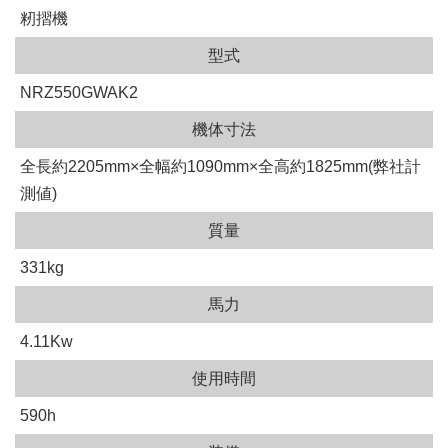
籾摺機
型式
NRZ550GWAK2
機体寸法
全長約2205mm×全幅約1090mm×全高約1825mm(弊社計
測値)
質量
331kg
馬力
4.11Kw
使用時間
590h