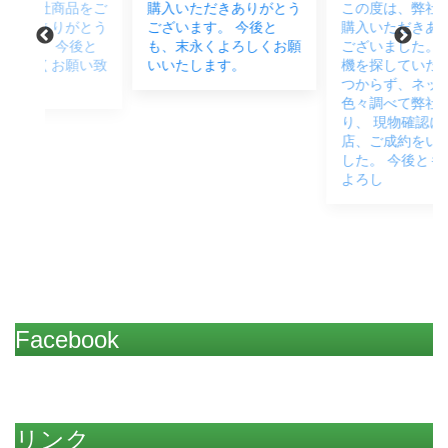
をご
購入いただきありがとう
この度は、弊社商品をご
とう
ございます。 今後と
購入いただきありがとう
後と
も、末永くよろしくお願
ございました。 中古農
い致
いいたします。
機を探していたが中々見
つからず、ネットなど
色々調べて弊社に物があ
り、 現物確認にご来
店、ご成約をいただきま
した。 今後とも末永く
よろし
Facebook
リンク