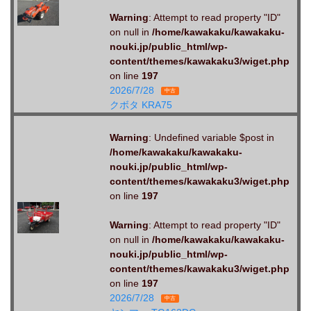
Warning
: Attempt to read property "ID"
on null in
/home/kawakaku/kawakaku-
nouki.jp/public_html/wp-
content/themes/kawakaku3/wiget.php
on line
197
2026/7/28
中古
クボタ KRA75
Warning
: Undefined variable $post in
/home/kawakaku/kawakaku-
nouki.jp/public_html/wp-
content/themes/kawakaku3/wiget.php
on line
197
Warning
: Attempt to read property "ID"
on null in
/home/kawakaku/kawakaku-
nouki.jp/public_html/wp-
content/themes/kawakaku3/wiget.php
on line
197
2026/7/28
中古