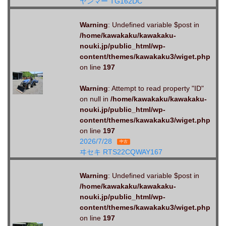
ヤンマー TG162DC
Warning
: Undefined variable $post in
/home/kawakaku/kawakaku-
nouki.jp/public_html/wp-
content/themes/kawakaku3/wiget.php
on line
197
Warning
: Attempt to read property "ID"
on null in
/home/kawakaku/kawakaku-
nouki.jp/public_html/wp-
content/themes/kawakaku3/wiget.php
on line
197
2026/7/28
中古
ヰセキ RTS22CQWAY167
Warning
: Undefined variable $post in
/home/kawakaku/kawakaku-
nouki.jp/public_html/wp-
content/themes/kawakaku3/wiget.php
on line
197