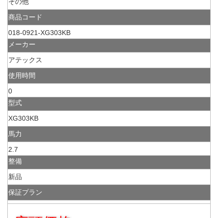
その他
商品コード
018-0921-XG303KB
メーカー
アテックス
使用時間
0
型式
XG303KB
馬力
2.7
整備
新品
保証プラン