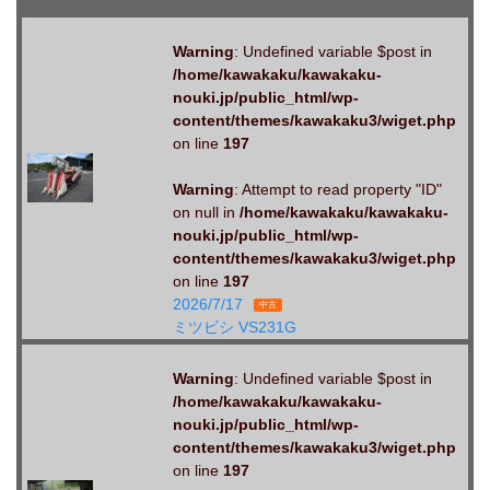
Warning
: Undefined variable $post in
/home/kawakaku/kawakaku-
nouki.jp/public_html/wp-
content/themes/kawakaku3/wiget.php
on line
197
Warning
: Attempt to read property "ID"
on null in
/home/kawakaku/kawakaku-
nouki.jp/public_html/wp-
content/themes/kawakaku3/wiget.php
on line
197
2026/7/17
中古
ミツビシ VS231G
Warning
: Undefined variable $post in
/home/kawakaku/kawakaku-
nouki.jp/public_html/wp-
content/themes/kawakaku3/wiget.php
on line
197