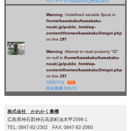
ヤンマー YT333ADYUQHEB18DS
Warning
: Undefined variable $post in
/home/kawakaku/kawakaku-
nouki.jp/public_html/wp-
content/themes/kawakaku3/wiget.php
on line
197
Warning
: Attempt to read property "ID"
on null in
/home/kawakaku/kawakaku-
nouki.jp/public_html/wp-
content/themes/kawakaku3/wiget.php
on line
197
2026/7/11
中古
熊谷農機 DX574
株式会社 かわかく農機
広島県神石郡神石高原町油木甲2598-1
TEL: 0847-82-2302 FAX: 0847-82-2060