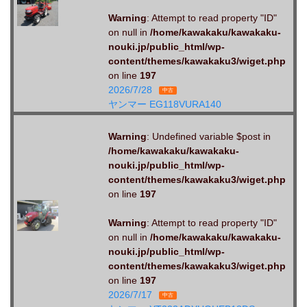
Warning
: Attempt to read property "ID"
on null in
/home/kawakaku/kawakaku-
nouki.jp/public_html/wp-
content/themes/kawakaku3/wiget.php
on line
197
2026/7/28
中古
ヤンマー EG118VURA140
Warning
: Undefined variable $post in
/home/kawakaku/kawakaku-
nouki.jp/public_html/wp-
content/themes/kawakaku3/wiget.php
on line
197
Warning
: Attempt to read property "ID"
on null in
/home/kawakaku/kawakaku-
nouki.jp/public_html/wp-
content/themes/kawakaku3/wiget.php
on line
197
2026/7/17
中古