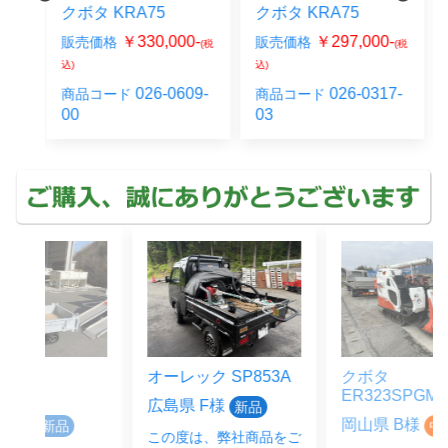
クボタ KRA75
1201BH 特価！！
0-
￥297,000-
販売価格
(税
(税
￥1,265,000-
販売価格
込)
(税込)
09-
026-0317-
商品コード
HNJ-
商品コード
03
1201BH
オーレック SP853A
クボタ
ER323SPGMW
広島県 F様
新品
岡山県 B様
中古
この度は、弊社商品をご