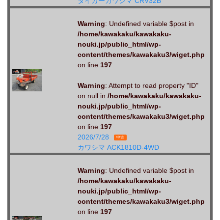
タイガーカワシマ CRV32B
Warning
: Undefined variable $post in
/home/kawakaku/kawakaku-
nouki.jp/public_html/wp-
content/themes/kawakaku3/wiget.php
on line
197
Warning
: Attempt to read property "ID"
on null in
/home/kawakaku/kawakaku-
nouki.jp/public_html/wp-
content/themes/kawakaku3/wiget.php
on line
197
2026/7/28
中古
カワシマ ACK1810D-4WD
Warning
: Undefined variable $post in
/home/kawakaku/kawakaku-
nouki.jp/public_html/wp-
content/themes/kawakaku3/wiget.php
on line
197