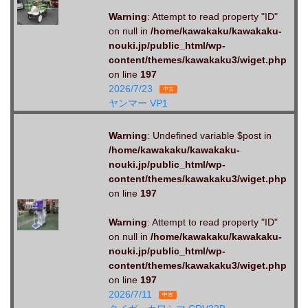
Warning
: Attempt to read property "ID"
on null in
/home/kawakaku/kawakaku-
nouki.jp/public_html/wp-
content/themes/kawakaku3/wiget.php
on line
197
2026/7/23
中古
ヤンマー VP1
Warning
: Undefined variable $post in
/home/kawakaku/kawakaku-
nouki.jp/public_html/wp-
content/themes/kawakaku3/wiget.php
on line
197
Warning
: Attempt to read property "ID"
on null in
/home/kawakaku/kawakaku-
nouki.jp/public_html/wp-
content/themes/kawakaku3/wiget.php
on line
197
2026/7/11
中古