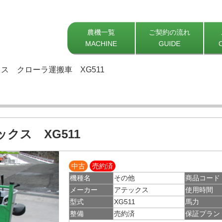
農機一覧
ご契約の流れ
MACHINE
GUIDE
ス クローラ運搬車 XG511
ックス XG511
中古
売約済
機種名
その他
商品コード
メーカー
アテックス
使用時間
型式
XG511
馬力
整備
売約済
保証プラン