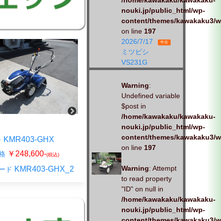
/home/kawakaku/kawakaku-
nouki.jp/public_html/wp-
content/themes/kawakaku3/w
on line
197
2026/7/17
中古
ミツビシ
VS231G
Warning
:
Undefined variable
$post in
新品
/home/kawakaku/kawakaku-
nouki.jp/public_html/wp-
ヰセキ KCR659-HX
content/themes/kawakaku3/w
KMR403-GHX
￥281,600-
販売価格
on line
197
(税込)
￥248,600-
格
(税込)
ISEKI-
商品コード
Warning
: Attempt
KMR403-GHX_2
ード
KCR659HX
to read property
"ID" on null in
/home/kawakaku/kawakaku-
nouki.jp/public_html/wp-
content/themes/kawakaku3/w