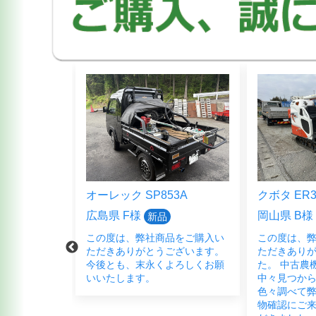
5HFB
オーレック SP853A
クボタ ER3
広島県 F様
岡山県 B様
新品
品をご購入頂
この度は、弊社商品をご購入い
この度は、
ございまし
ただきありがとうございます。
ただきあり
く宜しくお願
今後とも、末永くよろしくお願
た。 中古農
いいたします。
中々見つか
色々調べて弊
物確認にご