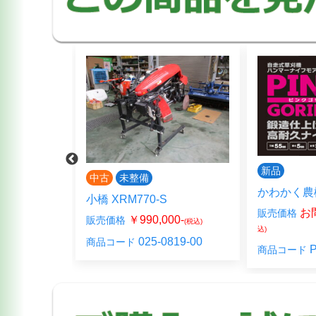
新品
中古
未整備
かわかく農
小橋 XRM770-S
お
販売価格
00-
￥990,000-
販売価格
(税込)
(税込)
込)
609-00
025-0819-00
商品コード
P
商品コード