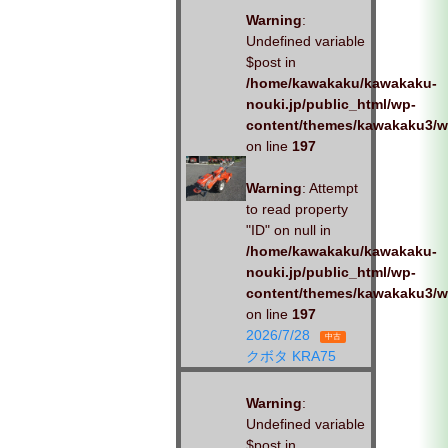
Warning
:
Undefined variable
$post in
/home/kawakaku/kawakaku-
nouki.jp/public_html/wp-
content/themes/kawakaku3/w
on line
197
Warning
: Attempt
to read property
"ID" on null in
/home/kawakaku/kawakaku-
nouki.jp/public_html/wp-
content/themes/kawakaku3/w
on line
197
2026/7/28
中古
クボタ KRA75
Warning
:
Undefined variable
$post in