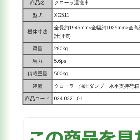
商品名
クローラ運搬車
型式
XG511
全長約1945mm×全幅約1025mm×全高
機体寸法
計測値)
質量
280kg
馬力
5.6ps
積載重量
500kg
装備
クローラ 油圧ダンプ 水平支持荷箱
商品コード
024-0321-01