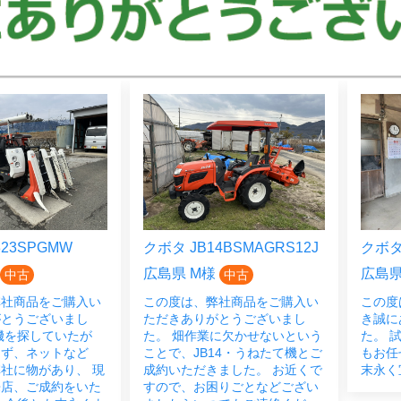
23SPGMW
クボタ JB14BSMAGRS12J
クボタ 
広島県 M様
広島県
中古
中古
弊社商品をご購入い
この度は、弊社商品をご購入い
この度
がとうございまし
ただきありがとうございまし
き誠に
機を探していたが
た。 畑作業に欠かせないという
た。 
らず、ネットなど
ことで、JB14・うねたて機とご
もお任
社に物があり、 現
成約いただきました。 お近くで
末永く
来店、ご成約をいた
すので、お困りごとなどござい