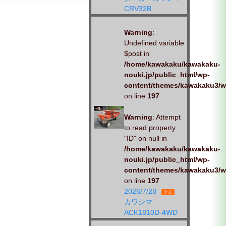
りと、対応させていただきま
CRV32B
す。お
Warning
:
Undefined variable
$post in
/home/kawakaku/kawakaku-
nouki.jp/public_html/wp-
content/themes/kawakaku3/w
on line
197
Warning
: Attempt
to read property
"ID" on null in
/home/kawakaku/kawakaku-
nouki.jp/public_html/wp-
content/themes/kawakaku3/w
on line
197
2026/7/28
中古
カワシマ
ACK1810D-4WD