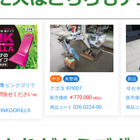
中古
未整備
新品
機 ピンクゴリラ
クボタ KH007
ヰセキ 
問合せください
(税
￥770,000-
販売価格
販売価
(税込)
026-0224-00
商品コード
商品コ
INKGORILLA