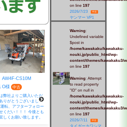
on line
197
2026/7/23
中古
ヤンマー VP1
Warning
:
Undefined variable
$post in
/home/kawakaku/kawakaku-
nouki.jp/public_html/wp-
content/themes/kawakaku3/w
on line
197
AW4F-CS10M
クボタ EP4DF-CS
Warning
: Attempt
to read property
 O様
広島県 S様
中古
中古
"ID" on null in
は弊社よりご購入いただ
この度は、弊社商品をご購入い
/home/kawakaku/kawakaku-
ありがとうございまし
ただきありがとうございまし
nouki.jp/public_html/wp-
試運転、アフターフォロー
た。 春の蔵出し市にご来店さ
content/themes/kawakaku3/w
せくだい！！！ 今後とも
れ、ご成約いただきました。
on line
197
宜しくお願い致します。
「試運転もお願いします」とお
2026/7/11
中古
声がけいただきました。 しっか
タイガーカワシマ