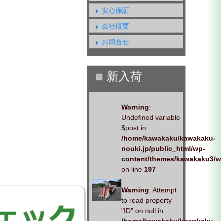
安心保証
会社概要
お問合せ
Warning
:
Undefined variable
$post in
/home/kawakaku/kawakaku-
nouki.jp/public_html/wp-
content/themes/kawakaku3/w
on line
197
Warning
: Attempt
to read property
"ID" on null in