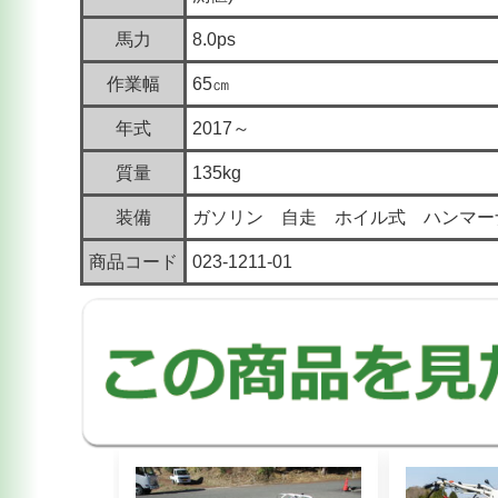
馬力
8.0ps
作業幅
65㎝
年式
2017～
質量
135kg
装備
ガソリン 自走 ホイル式 ハンマー
商品コード
023-1211-01