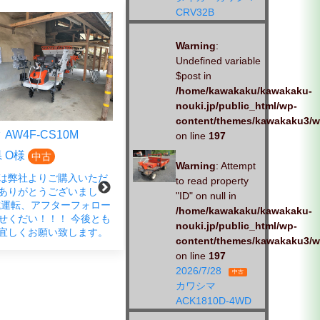
CRV32B
Warning
:
Undefined variable
$post in
/home/kawakaku/kawakaku-
nouki.jp/public_html/wp-
content/themes/kawakaku3/w
AW4F-CS10M
クボタ EP4DF-CS
on line
197
 O様
広島県 S様
中古
中古
Warning
: Attempt
は弊社よりご購入いただ
この度は、弊社商品をご購入い
to read property
ありがとうございまし
ただきありがとうございまし
"ID" on null in
試運転、アフターフォロー
た。 春の蔵出し市にご来店さ
/home/kawakaku/kawakaku-
せくだい！！！ 今後とも
れ、ご成約いただきました。
nouki.jp/public_html/wp-
宜しくお願い致します。
「試運転もお願いします」とお
content/themes/kawakaku3/w
声がけいただきました。 しっか
on line
197
りと、対応させていただきま
2026/7/28
す。お
中古
カワシマ
ACK1810D-4WD