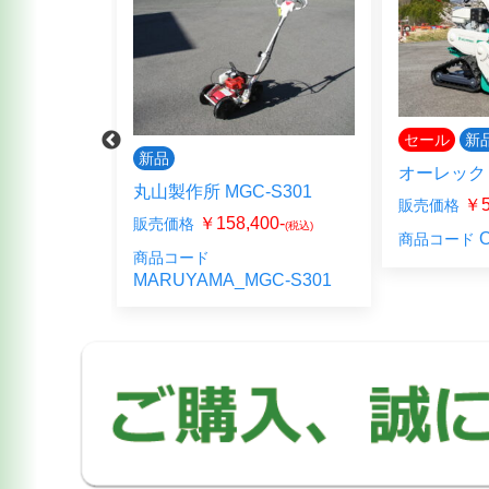
セール
新
新品
オーレック 
コム
丸山製作所 MGC-S301
￥5
販売価格
￥158,400-
販売価格
(税込)
O
商品コード
000-
(税込)
商品コード
MARUYAMA_MGC-S301
06HC