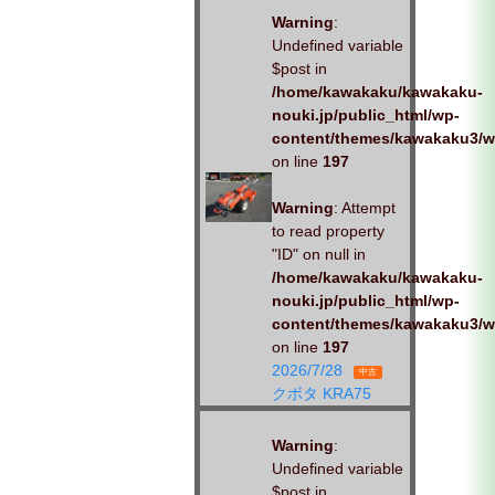
Warning
:
Undefined variable
$post in
/home/kawakaku/kawakaku-
nouki.jp/public_html/wp-
content/themes/kawakaku3/w
on line
197
Warning
: Attempt
to read property
"ID" on null in
/home/kawakaku/kawakaku-
nouki.jp/public_html/wp-
content/themes/kawakaku3/w
on line
197
2026/7/28
中古
クボタ KRA75
Warning
:
Undefined variable
$post in