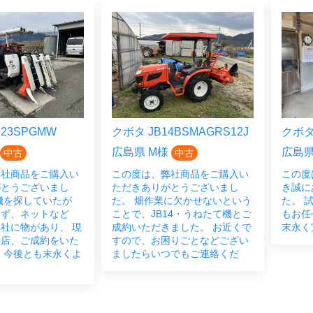
23SPGMW
クボタ JB14BSMAGRS12J
クボタ 
広島県 M様
広島県
中古
中古
弊社商品をご購入い
この度は、弊社商品をご購入い
この度
がとうございまし
ただきありがとうございまし
き誠に
機を探していたが
た。 畑作業に欠かせないという
た。 
らず、ネットなど
ことで、JB14・うねたて機とご
もお任
社に物があり、 現
成約いただきました。 お近くで
末永く
来店、ご成約をいた
すので、お困りごとなどござい
 今後とも末永くよ
ましたらいつでもご連絡くだ