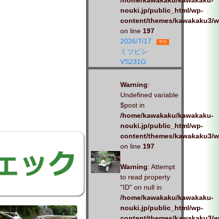
/home/kawakaku/kawakaku-
nouki.jp/public_html/wp-
content/themes/kawakaku3/w
on line
197
2026/7/17
中古
ミツビシ
VS231G
Warning
:
Undefined variable
$post in
/home/kawakaku/kawakaku-
nouki.jp/public_html/wp-
content/themes/kawakaku3/w
on line
197
Warning
: Attempt
to read property
"ID" on null in
/home/kawakaku/kawakaku-
nouki.jp/public_html/wp-
content/themes/kawakaku3/w