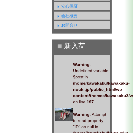
安心保証
会社概要
お問合せ
Warning
:
Undefined variable
$post in
/home/kawakaku/kawakaku-
nouki.jp/public_html/wp-
content/themes/kawakaku3/w
on line
197
Warning
: Attempt
to read property
"ID" on null in