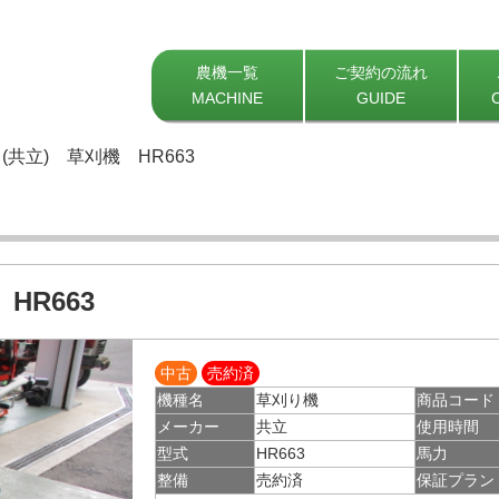
農機一覧
ご契約の流れ
MACHINE
GUIDE
(共立) 草刈機 HR663
HR663
中古
売約済
機種名
草刈り機
商品コード
メーカー
共立
使用時間
型式
HR663
馬力
整備
売約済
保証プラン