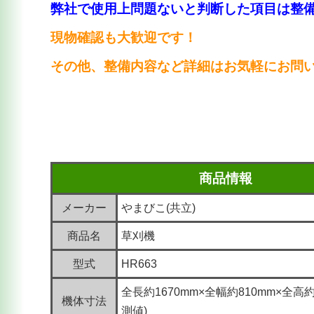
弊社で使用上問題ないと判断した項目は整
現物確認も大歓迎です！
その他、整備内容など詳細はお気軽にお問
商品情報
メーカー
やまびこ(共立)
商品名
草刈機
型式
HR663
全長約1670mm×全幅約810mm×全高約
機体寸法
測値)