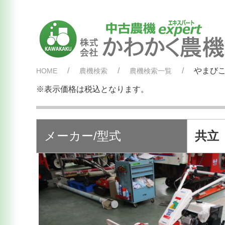
やまびこ
HOME
農機検索
農機検索一覧
※表示価格は税込となります。
メーカー/型式
共立 