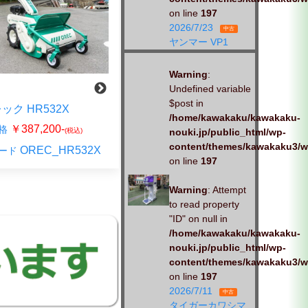
on line
197
2026/7/23
中古
ヤンマー VP1
Warning
:
Undefined variable
新品
$post in
ック HR532X
/home/kawakaku/kawakaku-
ヤンマー YW450H
￥387,200-
格
nouki.jp/public_html/wp-
(税込)
￥242,000-
販売価格
(税込)
content/themes/kawakaku3/w
OREC_HR532X
ード
on line
197
YW450H_1
商品コード
Warning
: Attempt
to read property
"ID" on null in
/home/kawakaku/kawakaku-
nouki.jp/public_html/wp-
content/themes/kawakaku3/w
on line
197
2026/7/11
中古
タイガーカワシマ