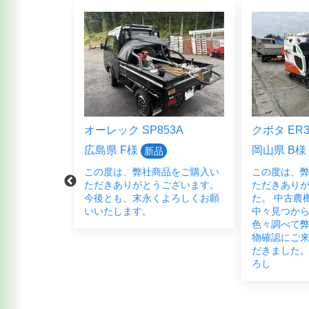
5HFB
オーレック SP853A
クボタ ER3
広島県 F様
岡山県 B様
新品
品をご購入頂
この度は、弊社商品をご購入い
この度は、
ございまし
ただきありがとうございます。
ただきあり
く宜しくお願
今後とも、末永くよろしくお願
た。 中古農
いいたします。
中々見つか
色々調べて弊
物確認にご
だきました。
ろし