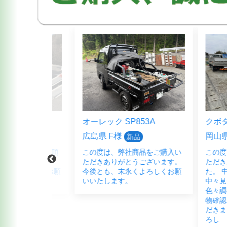
5HFB
オーレック SP853A
クボタ ER3
広島県 F様
岡山県 B様
新品
品をご購入頂
この度は、弊社商品をご購入い
この度は、
ございまし
ただきありがとうございます。
ただきあり
く宜しくお願
今後とも、末永くよろしくお願
た。 中古農
いいたします。
中々見つか
色々調べて弊
物確認にご
だきました。
ろし