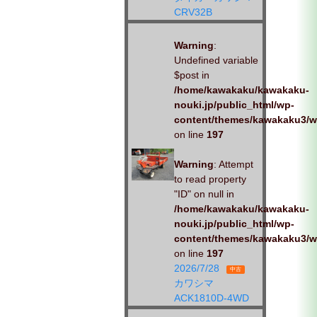
CRV32B
Warning
:
Undefined variable
$post in
/home/kawakaku/kawakaku-
nouki.jp/public_html/wp-
content/themes/kawakaku3/w
on line
197
Warning
: Attempt
to read property
"ID" on null in
/home/kawakaku/kawakaku-
nouki.jp/public_html/wp-
content/themes/kawakaku3/w
on line
197
2026/7/28
中古
カワシマ
ACK1810D-4WD