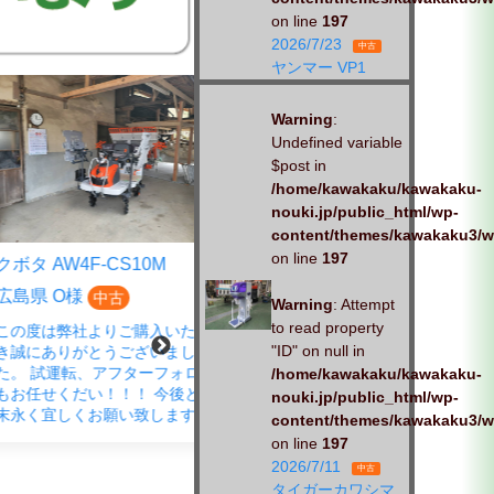
on line
197
2026/7/23
中古
ヤンマー VP1
Warning
:
Undefined variable
$post in
/home/kawakaku/kawakaku-
nouki.jp/public_html/wp-
content/themes/kawakaku3/w
on line
197
AW4F-CS10M
クボタ EP4DF-CS
 O様
広島県 S様
中古
中古
Warning
: Attempt
to read property
は弊社よりご購入いただ
この度は、弊社商品をご購入い
"ID" on null in
ありがとうございまし
ただきありがとうございまし
試運転、アフターフォロー
た。 春の蔵出し市にご来店さ
/home/kawakaku/kawakaku-
せくだい！！！ 今後とも
れ、ご成約いただきました。
nouki.jp/public_html/wp-
宜しくお願い致します。
「試運転もお願いします」とお
content/themes/kawakaku3/w
声がけいただきました。 しっか
on line
197
りと、対応させていただきま
2026/7/11
中古
す。お
タイガーカワシマ