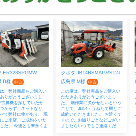
23SPGMW
クボタ JB14BSMAGRS12J
クボタ 
広島県 M様
広島県
中古
中古
弊社商品をご購入い
この度は、弊社商品をご購入い
この度
がとうございまし
ただきありがとうございまし
き誠に
機を探していたが
た。 畑作業に欠かせないという
た。 
らず、ネットなど
ことで、JB14・うねたて機とご
もお任
社に物があり、 現
成約いただきました。 お近くで
末永く
来店、ご成約をいた
すので、お困りごとなどござい
 今後とも末永くよ
ましたらいつでもご連絡くだ