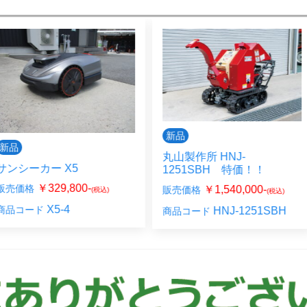
新品
新品
丸山製作所 HNJ-
丸山製
 X5
1251SBH 特価！！
140
29,800-
￥1,540,000-
販売価格
販売価
(税込)
(税込)
5-4
HNJ-1251SBH
商品コード
商品コ