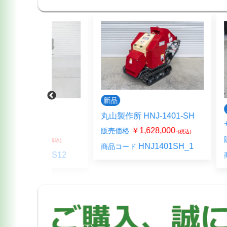
新品
新品
丸山製作所 HNJ-1401-SH
R
サンシーカー
￥1,628,000-
販売価格
(税込)
00-
￥3
販売価格
(税込)
HNJ1401SH_1
商品コード
 GLS12
X
商品コード