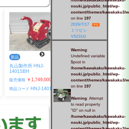
/home/kawakaku/kawakaku-
nouki.jp/public_html/wp-
content/themes/kawakaku3/w
on line
197
2026/7/17
中古
ミツビシ
VS231G
Warning
:
Undefined variable
$post in
中古
未整備
作所 HNJ-
/home/kawakaku/kawakaku-
ハスクバーナーゼノア
1SBH
nouki.jp/public_html/wp-
TR2611STDW
￥1,749,000-
格
content/themes/kawakaku3/w
(税込)
￥36,300-
販売価格
(税込)
on line
197
HNJ-1401SBH
ード
026-0315-XX
商品コード
Warning
: Attempt
to read property
"ID" on null in
/home/kawakaku/kawakaku-
nouki.jp/public_html/wp-
content/themes/kawakaku3/w