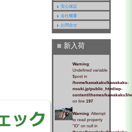
安心保証
会社概要
お問合せ
Warning
:
Undefined variable
$post in
/home/kawakaku/kawakaku-
nouki.jp/public_html/wp-
content/themes/kawakaku3/w
on line
197
Warning
: Attempt
to read property
"ID" on null in