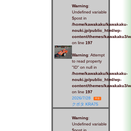
Warning
:
Undefined variable
$post in
/home/kawakaku/kawakaku-
nouki.jp/public_html/wp-
content/themes/kawakaku3/w
on line
197
Warning
: Attempt
to read property
"ID" on null in
/home/kawakaku/kawakaku-
nouki.jp/public_html/wp-
content/themes/kawakaku3/w
on line
197
2026/7/28
中古
クボタ KRA75
Warning
:
Undefined variable
$post in