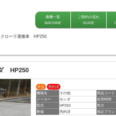
農機一覧
ご契約の流れ
MACHINE
GUIDE
クローラ運搬車 HP250
 HP250
中古
売約済
機種名
その他
商品コード
メーカー
ホンダ
使用時間
型式
HP250
馬力
整備
売約済
保証プラン