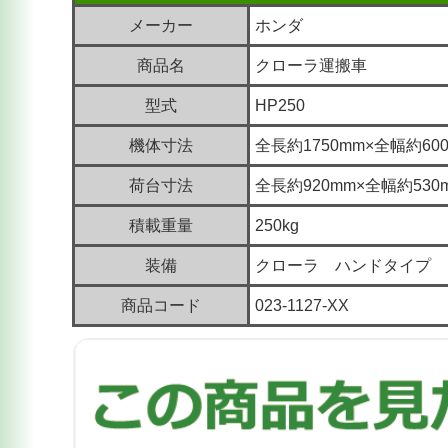
メーカー
ホンダ
商品名
クローラ運搬車
型式
HP250
機体寸法
全長約1750mm×全幅約60
荷台寸法
全長約920mm×全幅約530
積載重量
250kg
装備
クローラ ハンドタイプ 
商品コード
023-1127-XX