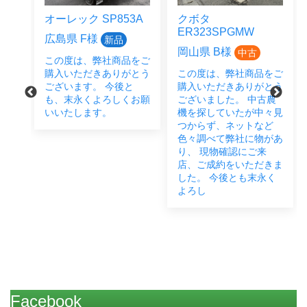
オーレック SP853A
クボタ
ER323SPGMW
広島県 F様
新品
岡山県 B様
中古
この度は、弊社商品をご
をご
購入いただきありがとう
この度は、弊社商品をご
とう
ございます。 今後と
購入いただきありがとう
後と
も、末永くよろしくお願
ございました。 中古農
い致
いいたします。
機を探していたが中々見
つからず、ネットなど
色々調べて弊社に物があ
り、 現物確認にご来
店、ご成約をいただきま
した。 今後とも末永く
よろし
Facebook