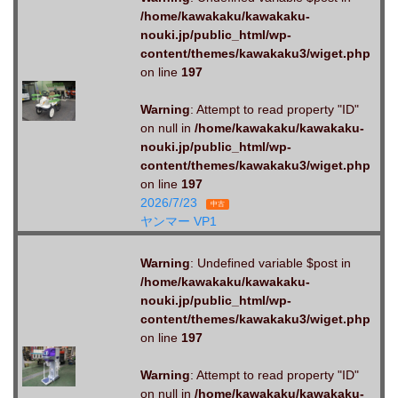
/home/kawakaku/kawakaku-
nouki.jp/public_html/wp-
content/themes/kawakaku3/wiget.php
on line
197
Warning
: Attempt to read property "ID"
on null in
/home/kawakaku/kawakaku-
nouki.jp/public_html/wp-
content/themes/kawakaku3/wiget.php
on line
197
2026/7/23
中古
ヤンマー VP1
Warning
: Undefined variable $post in
/home/kawakaku/kawakaku-
nouki.jp/public_html/wp-
content/themes/kawakaku3/wiget.php
on line
197
Warning
: Attempt to read property "ID"
on null in
/home/kawakaku/kawakaku-