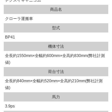
チクスイキャニコム
商品名
クローラ運搬車
型式
BP41
機体寸法
全長約1550mm×全幅約600mm×全高約830mm(弊社計測
値)
荷台寸法
全長約840mm×全幅約520mm×全高約210mm(弊社計測
値)
馬力
3.9ps