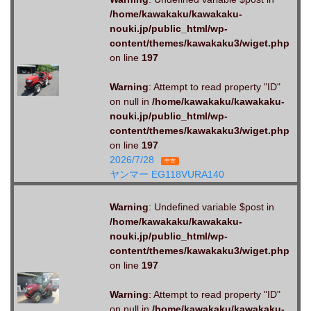
/home/kawakaku/kawakaku-
nouki.jp/public_html/wp-
content/themes/kawakaku3/wiget.php
on line
197
Warning
: Attempt to read property "ID"
on null in
/home/kawakaku/kawakaku-
nouki.jp/public_html/wp-
content/themes/kawakaku3/wiget.php
on line
197
2026/7/28
中古
ヤンマー EG118VURA140
Warning
: Undefined variable $post in
/home/kawakaku/kawakaku-
nouki.jp/public_html/wp-
content/themes/kawakaku3/wiget.php
on line
197
Warning
: Attempt to read property "ID"
on null in
/home/kawakaku/kawakaku-