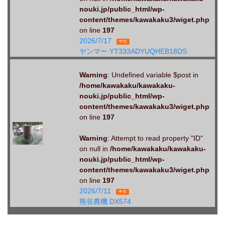
nouki.jp/public_html/wp-
content/themes/kawakaku3/wiget.php
on line
197
2026/7/17
中古
ヤンマー YT333ADYUQHEB18DS
Warning
: Undefined variable $post in
/home/kawakaku/kawakaku-
nouki.jp/public_html/wp-
content/themes/kawakaku3/wiget.php
on line
197
Warning
: Attempt to read property "ID"
on null in
/home/kawakaku/kawakaku-
nouki.jp/public_html/wp-
content/themes/kawakaku3/wiget.php
on line
197
2026/7/11
中古
熊谷農機 DX574