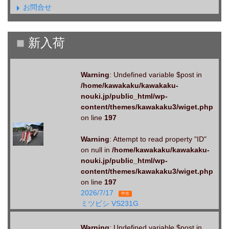
お問合せ
Warning
: Undefined variable $post in
/home/kawakaku/kawakaku-
nouki.jp/public_html/wp-
content/themes/kawakaku3/wiget.php
on line
197
Warning
: Attempt to read property "ID"
on null in
/home/kawakaku/kawakaku-
nouki.jp/public_html/wp-
content/themes/kawakaku3/wiget.php
on line
197
2026/7/17
中古
ミツビシ VS231G
Warning
: Undefined variable $post in