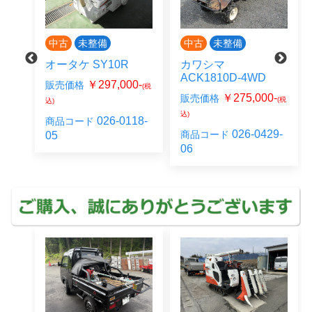
中古
未整備
中古
未整備
オータケ SY10R
カワシマ
！
ACK1810D-4WD
￥297,000-
販売価格
(税
00-
￥275,000-
販売価格
(税
込)
込)
026-0118-
商品コード
026-0429-
商品コード
05
06