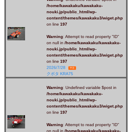
/home/kawakaku/kawakaku-
nouki.jp/public_html/wp-
content/themes/kawakaku3/wiget.php
on line
197
Warning
: Attempt to read property "ID"
on null in
/home/kawakaku/kawakaku-
nouki.jp/public_html/wp-
content/themes/kawakaku3/wiget.php
on line
197
2026/7/28
中古
クボタ KRA75
Warning
: Undefined variable $post in
/home/kawakaku/kawakaku-
nouki.jp/public_html/wp-
content/themes/kawakaku3/wiget.php
on line
197
Warning
: Attempt to read property "ID"
on null in
/home/kawakaku/kawakaku-