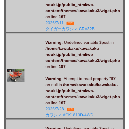
nouki.jp/public_html/wp-
content/themes/kawakaku3/wiget.php
on line
197
2026/7/11
中古
タイガーカワシマ CRV32B
Warning
: Undefined variable $post in
/home/kawakaku/kawakaku-
nouki.jp/public_html/wp-
content/themes/kawakaku3/wiget.php
on line
197
Warning
: Attempt to read property "ID"
on null in
/home/kawakaku/kawakaku-
nouki.jp/public_html/wp-
content/themes/kawakaku3/wiget.php
on line
197
2026/7/28
中古
カワシマ ACK1810D-4WD
Warning
: Undefined variable $post in