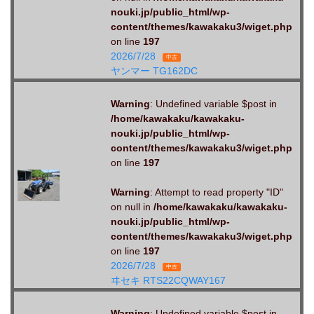
nouki.jp/public_html/wp-
content/themes/kawakaku3/wiget.php
on line
197
2026/7/28
中古
ヤンマー TG162DC
Warning
: Undefined variable $post in
/home/kawakaku/kawakaku-
nouki.jp/public_html/wp-
content/themes/kawakaku3/wiget.php
on line
197
Warning
: Attempt to read property "ID"
on null in
/home/kawakaku/kawakaku-
nouki.jp/public_html/wp-
content/themes/kawakaku3/wiget.php
on line
197
2026/7/28
中古
ヰセキ RTS22CQWAY167
Warning
: Undefined variable $post in