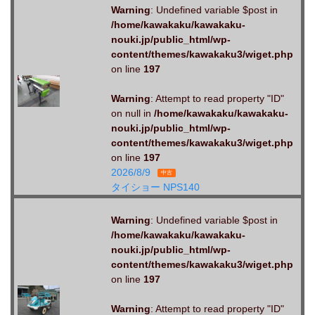
Warning
: Undefined variable $post in
/home/kawakaku/kawakaku-
nouki.jp/public_html/wp-
content/themes/kawakaku3/wiget.php
on line
197
Warning
: Attempt to read property "ID"
on null in
/home/kawakaku/kawakaku-
nouki.jp/public_html/wp-
content/themes/kawakaku3/wiget.php
on line
197
2026/8/9
中古
タイショー NPS140
Warning
: Undefined variable $post in
/home/kawakaku/kawakaku-
nouki.jp/public_html/wp-
content/themes/kawakaku3/wiget.php
on line
197
Warning
: Attempt to read property "ID"