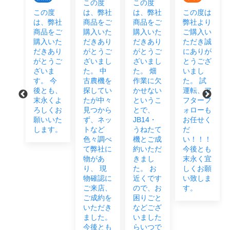
この度
この度
度
この度
は、弊社
は、弊社
この度は
弊社
は、弊社
商品をご
商品をご
弊社より
をご
商品をご
購入いた
購入いた
ご購入い
頂き
購入いた
だきあり
だきあり
ただき誠
あり
だきあり
がとうご
がとうご
にありが
うご
がとうご
ざいまし
ざいまし
とうござ
まし
ざいま
た。 中
た。 畑
いまし
 今
す。 今
古農機を
作業に欠
た。 試
も末
後とも、
探してい
かせない
運転、ア
宜し
末永くよ
たが中々
というこ
フターフ
願い
ろしくお
見つから
とで、
ォローも
ま
願いいた
ず、ネッ
JB14・
お任せく
します。
トなど
うねたて
だ
色々調べ
機とご成
い！！！
て弊社に
約いただ
今後とも
物があ
きまし
末永く宜
り、 現
た。 お
しくお願
物確認に
近くです
い致しま
ご来店、
ので、お
す。
ご成約を
困りごと
いただき
などござ
ました。
いました
今後とも
らいつで