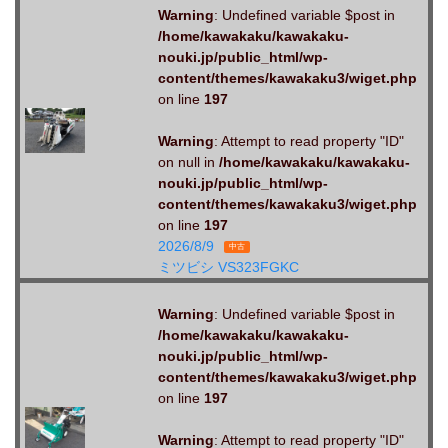
Warning
: Undefined variable $post in
/home/kawakaku/kawakaku-
nouki.jp/public_html/wp-
content/themes/kawakaku3/wiget.php
on line
197
Warning
: Attempt to read property "ID"
on null in
/home/kawakaku/kawakaku-
nouki.jp/public_html/wp-
content/themes/kawakaku3/wiget.php
on line
197
2026/8/9
中古
ミツビシ VS323FGKC
Warning
: Undefined variable $post in
/home/kawakaku/kawakaku-
nouki.jp/public_html/wp-
content/themes/kawakaku3/wiget.php
on line
197
Warning
: Attempt to read property "ID"