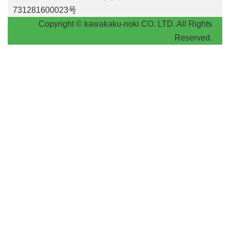
731281600023号
Copyright © kawakaku-noki CO. LTD. All Rights
Reserved.