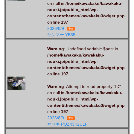
on null in
/home/kawakaku/kawakaku-
nouki.jp/public_html/wp-
content/themes/kawakaku3/wiget.php
on line
197
2026/8/9
中古
ヤンマー YB35
Warning
: Undefined variable $post in
/home/kawakaku/kawakaku-
nouki.jp/public_html/wp-
content/themes/kawakaku3/wiget.php
on line
197
Warning
: Attempt to read property "ID"
on null in
/home/kawakaku/kawakaku-
nouki.jp/public_html/wp-
content/themes/kawakaku3/wiget.php
on line
197
2026/8/9
中古
ヰセキ PQZ43K2ULF