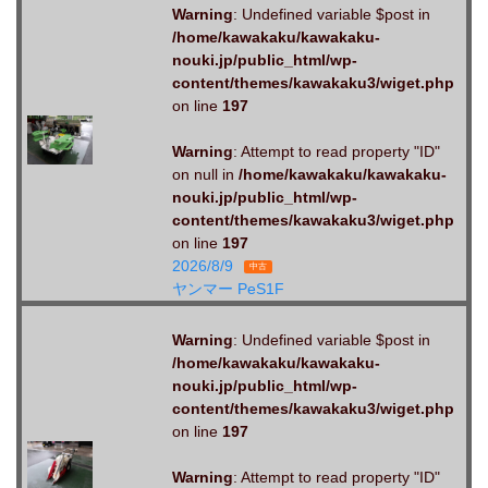
Warning
: Undefined variable $post in
/home/kawakaku/kawakaku-
nouki.jp/public_html/wp-
content/themes/kawakaku3/wiget.php
on line
197
Warning
: Attempt to read property "ID"
on null in
/home/kawakaku/kawakaku-
nouki.jp/public_html/wp-
content/themes/kawakaku3/wiget.php
on line
197
2026/8/9
中古
ヤンマー PeS1F
Warning
: Undefined variable $post in
/home/kawakaku/kawakaku-
nouki.jp/public_html/wp-
content/themes/kawakaku3/wiget.php
on line
197
Warning
: Attempt to read property "ID"