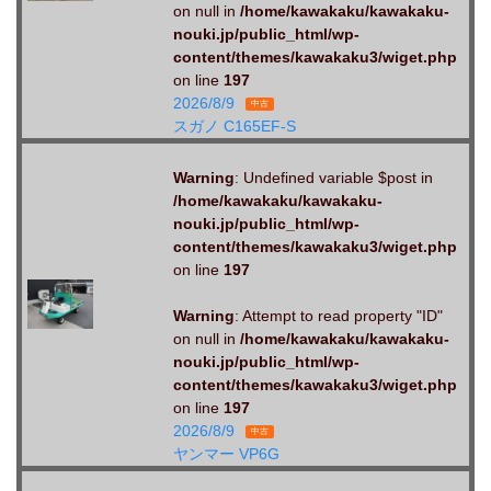
on null in
/home/kawakaku/kawakaku-
nouki.jp/public_html/wp-
content/themes/kawakaku3/wiget.php
on line
197
2026/8/9
中古
スガノ C165EF-S
Warning
: Undefined variable $post in
/home/kawakaku/kawakaku-
nouki.jp/public_html/wp-
content/themes/kawakaku3/wiget.php
on line
197
Warning
: Attempt to read property "ID"
on null in
/home/kawakaku/kawakaku-
nouki.jp/public_html/wp-
content/themes/kawakaku3/wiget.php
on line
197
2026/8/9
中古
ヤンマー VP6G