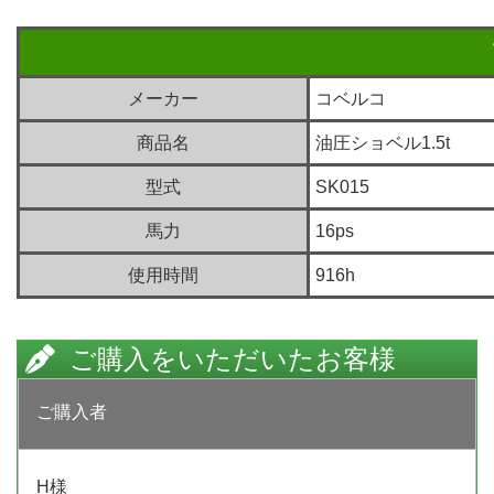
メーカー
コベルコ
商品名
油圧ショベル1.5t
型式
SK015
馬力
16ps
使用時間
916h
ご購入をいただいたお客様
ご購入者
H様