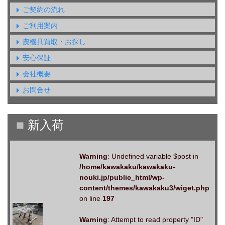
ご契約の流れ
ご利用案内
農機具買取・お探し
安心保証
会社概要
お問合せ
Warning
: Undefined variable $post in
/home/kawakaku/kawakaku-
nouki.jp/public_html/wp-
content/themes/kawakaku3/wiget.php
on line
197
Warning
: Attempt to read property "ID"