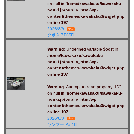
on null in
/home/kawakaku/kawakaku-
nouki.jp/public_html/wp-
content/themes/kawakaku3/wiget.php
on line
197
2026/8/9
中古
クボタ ZP65D
Warning
: Undefined variable $post in
/home/kawakaku/kawakaku-
nouki.jp/public_html/wp-
content/themes/kawakaku3/wiget.php
on line
197
Warning
: Attempt to read property "ID"
on null in
/home/kawakaku/kawakaku-
nouki.jp/public_html/wp-
content/themes/kawakaku3/wiget.php
on line
197
2026/8/9
中古
ヤンマー Pe-1E