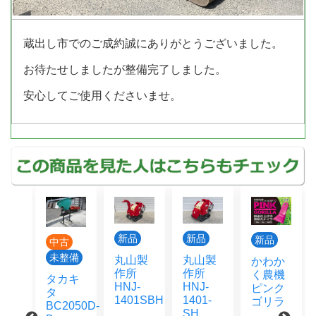
蔵出し市でのご成約誠にありがとうございました。
お待たせしましたが整備完了しました。
安心してご使用くださいませ。
新品
新品
新品
古
中古
整備
未整備
丸山製
丸山製
かわか
作所
作所
く農機
タ
タカキ
HNJ-
HNJ-
ピンク
タ
1401SBH
1401-
ゴリラ
0R
BC2050D-
SH