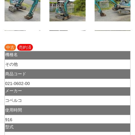
中古
売約済
機種名
その他
商品コード
021-0602-00
メーカー
コベルコ
使用時間
916
型式