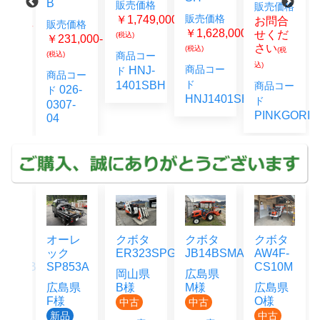
B
販売価格
販売価格
価格
販売価格
￥1,749,000-
お問合
販売価格
7,000-
￥1,628,000-
せくだ
(税込)
￥231,000-
さい
(税込)
(税
(税込)
商品コー
コー
込)
商品コー
HNJ-
ド
商品コー
6-
ド
1401SBH
商品コー
026-
ド
8-
HNJ1401SH_1
ド
0307-
PINKGORIL
04
ッ
オーレ
クボタ
クボタ
クボタ
ック
ER323SPGMW
JB14BSMAGRS12J
AW4F-
55HFB
SP853A
CS10M
岡山県
広島県
県
広島県
B様
M様
広島県
F様
O様
中古
中古
品
新品
中古