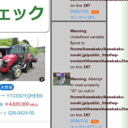
on line
197
2026/7/23
中古
ヤンマー VP1
Warning
:
Undefined variable
$post in
/home/kawakaku/kawakaku-
nouki.jp/public_html/wp-
content/themes/kawakaku3/w
on line
197
Warning
: Attempt
to read property
整備済
中古
整備済
"ID" on null in
キ
ヤンマー
/home/kawakaku/kawakaku-
53GQRAN15LV
GK13VURZ110S
nouki.jp/public_html/wp-
content/themes/kawakaku3/w
￥2,585,000-
￥1,045,000-
格
販売価格
(税込)
(税込)
on line
197
024-1121-00
026-0526-01
ード
商品コード
2026/7/11
中古
タイガーカワシマ