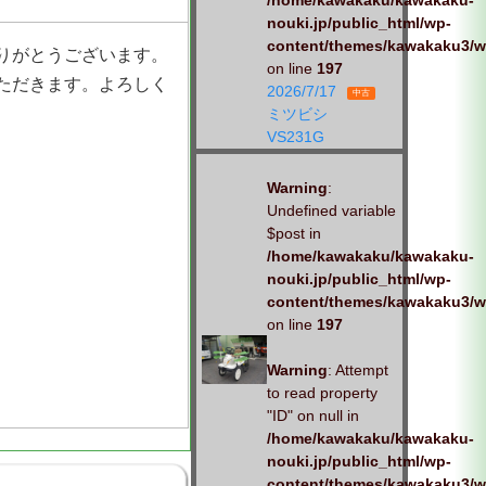
/home/kawakaku/kawakaku-
nouki.jp/public_html/wp-
content/themes/kawakaku3/w
りがとうございます。
on line
197
ただきます。よろしく
2026/7/17
中古
ミツビシ
VS231G
Warning
:
Undefined variable
$post in
/home/kawakaku/kawakaku-
nouki.jp/public_html/wp-
content/themes/kawakaku3/w
on line
197
Warning
: Attempt
to read property
"ID" on null in
/home/kawakaku/kawakaku-
nouki.jp/public_html/wp-
content/themes/kawakaku3/w