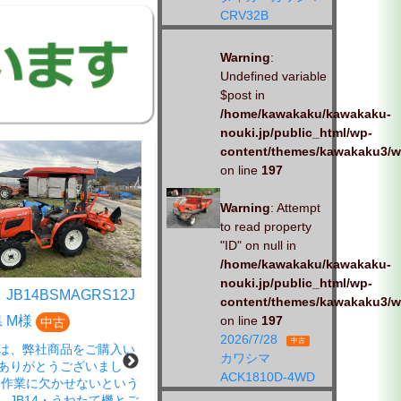
CRV32B
Warning
:
Undefined variable
$post in
/home/kawakaku/kawakaku-
nouki.jp/public_html/wp-
content/themes/kawakaku3/w
on line
197
Warning
: Attempt
to read property
"ID" on null in
/home/kawakaku/kawakaku-
nouki.jp/public_html/wp-
AW4F-CS10M
クボタ EP4DF-CS
content/themes/kawakaku3/w
 O様
広島県 S様
on line
197
中古
中古
2026/7/28
中古
は弊社よりご購入いただ
この度は、弊社商品をご購入い
カワシマ
ありがとうございまし
ただきありがとうございまし
ACK1810D-4WD
試運転、アフターフォロー
た。 春の蔵出し市にご来店さ
せくだい！！！ 今後とも
れ、ご成約いただきました。