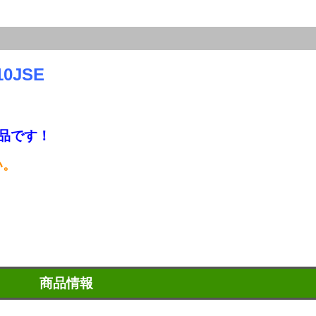
0JSE
！
品です！
い。
商品情報