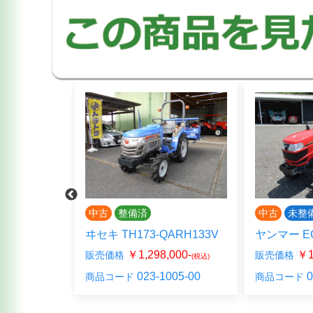
中古
未整備
中古
未整
ARH133V
ヤンマー EG118VURA140
ヤンマー V
000-
￥1,540,000-
￥4
販売価格
販売価格
(税込)
(税込)
005-00
026-0528-00
0
商品コード
商品コード