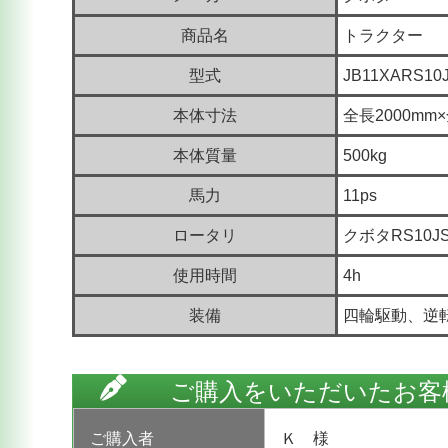
商品名
トラクター
型式
JB11XARS10
本体寸法
全長2000mm×
本体質量
500kg
馬力
11ps
ロータリ
クボタRS10JS
使用時間
4h
装備
四輪駆動、逆
ご購入をいただいたお客
ご購入者
Ｋ 様