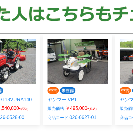
備
中古
未整備
中古
P1
ヤンマー YT333DYQHEB9
ヰセ
NTA2
95,000-
￥4,620,000-
販売価格
(税込)
(税込)
販売価
26-0627-01
026-0424-00
商品コード
商品コ