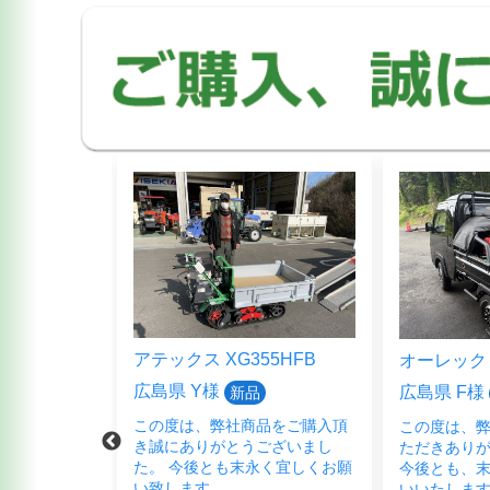
5HFB
オーレック SP853A
クボタ ER3
広島県 F様
岡山県 B様
新品
品をご購入頂
この度は、弊社商品をご購入い
この度は、
ございまし
ただきありがとうございます。
ただきあり
く宜しくお願
今後とも、末永くよろしくお願
た。 中古農
いいたします。
中々見つか