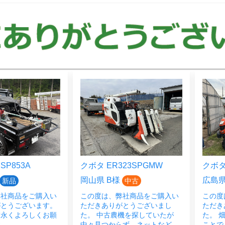
23SPGMW
クボタ JB14BSMAGRS12J
クボタ 
広島県 M様
広島県
中古
中古
弊社商品をご購入い
この度は、弊社商品をご購入い
この度
がとうございまし
ただきありがとうございまし
き誠に
機を探していたが
た。 畑作業に欠かせないという
た。 
らず、ネットなど
ことで、JB14・うねたて機とご
もお任