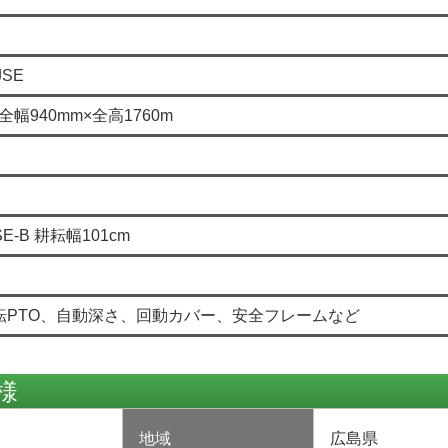
JSE
全幅940mm×全高1760m
E-B 耕耘幅101cm
転PTO、自動深さ、回動カバー、安全フレームなど
様
地域
広島県