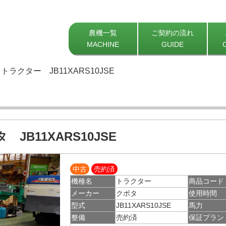
農機一覧
ご契約の流れ
MACHINE
GUIDE
トラクター JB11XARS10JSE
 JB11XARS10JSE
中古
売約済
機種名
トラクター
商品コード
メーカー
クボタ
使用時間
型式
JB11XARS10JSE
馬力
整備
売約済
保証プラン