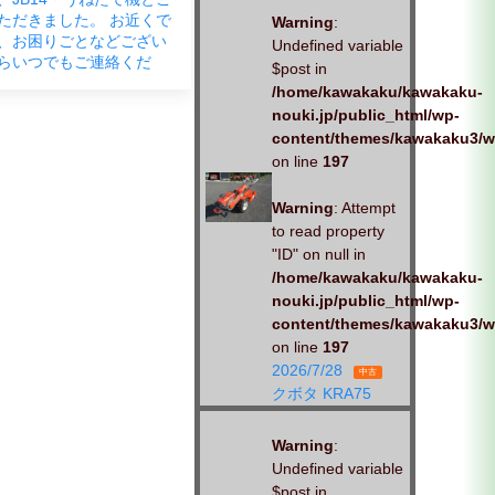
宜しくお願い致します。
「試運転もお願いします」とお
Warning
:
声がけいただきました。 しっか
Undefined variable
りと、対応させていただきま
$post in
す。お
/home/kawakaku/kawakaku-
nouki.jp/public_html/wp-
content/themes/kawakaku3/w
on line
197
Warning
: Attempt
to read property
"ID" on null in
/home/kawakaku/kawakaku-
nouki.jp/public_html/wp-
content/themes/kawakaku3/w
on line
197
2026/7/28
中古
クボタ KRA75
Warning
:
Undefined variable
$post in