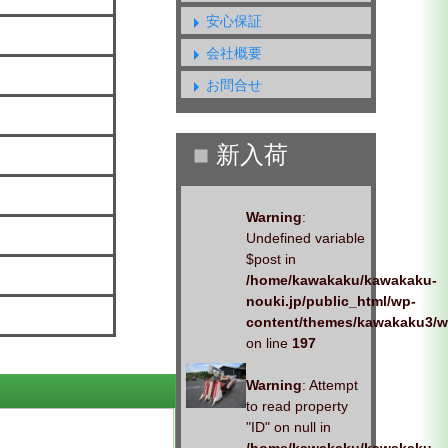
安心保証
会社概要
お問合せ
Warning
:
Undefined variable
$post in
/home/kawakaku/kawakaku-
nouki.jp/public_html/wp-
content/themes/kawakaku3/w
on line
197
Warning
: Attempt
to read property
"ID" on null in