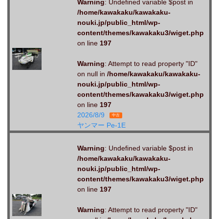
Warning
: Undefined variable $post in
/home/kawakaku/kawakaku-
nouki.jp/public_html/wp-
content/themes/kawakaku3/wiget.php
on line
197
Warning
: Attempt to read property "ID"
on null in
/home/kawakaku/kawakaku-
nouki.jp/public_html/wp-
content/themes/kawakaku3/wiget.php
on line
197
2026/8/9
中古
ヤンマー Pe-1E
Warning
: Undefined variable $post in
/home/kawakaku/kawakaku-
nouki.jp/public_html/wp-
content/themes/kawakaku3/wiget.php
on line
197
Warning
: Attempt to read property "ID"