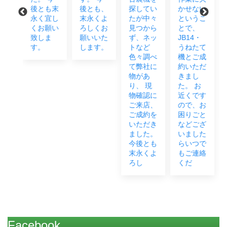
も末
後とも、
探してい
かせない
運転、ア
宜し
末永くよ
たが中々
というこ
フターフ
願い
ろしくお
見つから
とで、
ォローも
ま
願いいた
ず、ネッ
JB14・
お任せく
します。
トなど
うねたて
だ
色々調べ
機とご成
い！！！
て弊社に
約いただ
今後とも
物があ
きまし
末永く宜
り、 現
た。 お
しくお願
物確認に
近くです
い致しま
ご来店、
ので、お
す。
ご成約を
困りごと
いただき
などござ
ました。
いました
今後とも
らいつで
末永くよ
もご連絡
ろし
くだ
Facebook