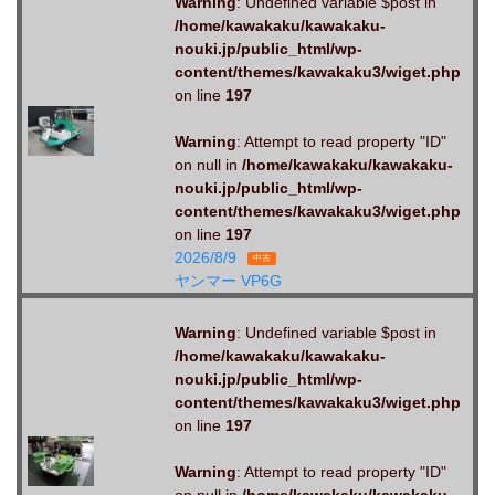
Warning
: Undefined variable $post in
/home/kawakaku/kawakaku-
nouki.jp/public_html/wp-
content/themes/kawakaku3/wiget.php
on line
197
Warning
: Attempt to read property "ID"
on null in
/home/kawakaku/kawakaku-
nouki.jp/public_html/wp-
content/themes/kawakaku3/wiget.php
on line
197
2026/8/9
中古
ヤンマー VP6G
Warning
: Undefined variable $post in
/home/kawakaku/kawakaku-
nouki.jp/public_html/wp-
content/themes/kawakaku3/wiget.php
on line
197
Warning
: Attempt to read property "ID"