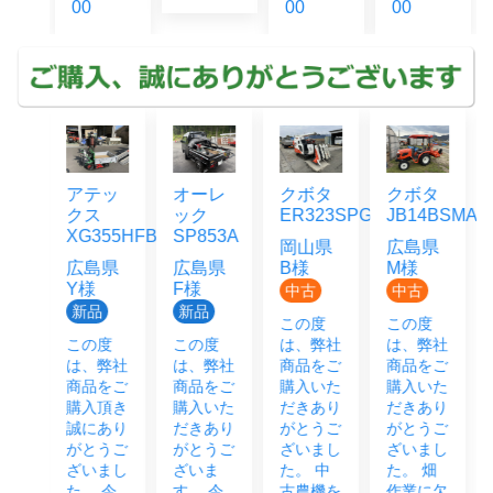
00
00
ッ
オーレ
クボタ
クボタ
クボタ
ック
ER323SPGMW
JB14BSMAGRS12J
AW4F-
55HFB
SP853A
CS10M
岡山県
広島県
県
広島県
B様
M様
広島県
F様
O様
中古
中古
品
新品
中古
この度
この度
度
この度
は、弊社
は、弊社
この度は
弊社
は、弊社
商品をご
商品をご
弊社より
をご
商品をご
購入いた
購入いた
ご購入い
頂き
購入いた
だきあり
だきあり
ただき誠
あり
だきあり
がとうご
がとうご
にありが
うご
がとうご
ざいまし
ざいまし
とうござ
まし
ざいま
た。 中
た。 畑
いまし
 今
す。 今
古農機を
作業に欠
た。 試