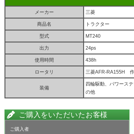
メーカー
三菱
商品名
トラクター
型式
MT240
出力
24ps
使用時間
438h
ロータリ
三菱AFR-RA155H 
四輪駆動、パワーステ
装備
の他
ご購入をいただいたお客様
ご購入者