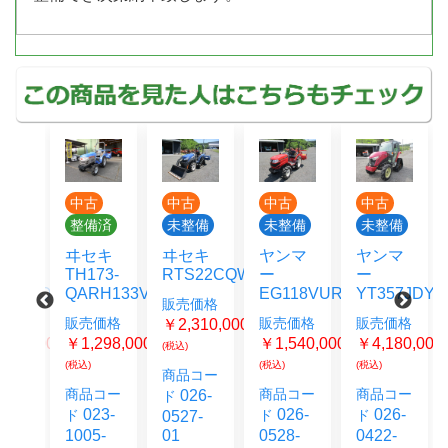
古
中古
中古
中古
中古
備済
未整備
未整備
未整備
整備済
キ
ヰセキ
ヤンマ
ヤンマ
ヰセキ
73-
RTS22CQWAY167
ー
ー
NTA253GQ
H133V
EG118VURA140
YT357JDYQ
販売価格
販売価格
価格
販売価格
販売価格
￥2,310,000-
￥2,585,000-
298,000-
￥1,540,000-
￥4,180,000-
(税込)
(税込)
(税込)
(税込)
商品コー
商品コー
コー
商品コー
商品コー
026-
024-
ド
ド
3-
026-
026-
ド
ド
0527-
1121-
5-
01
0528-
0422-
00