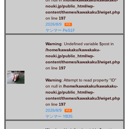
on null in
/home/kawakaku/kawakaku-
nouki.jp/public_html/wp-
content/themes/kawakaku3/wiget.php
on line
197
2026/8/9
中古
ヤンマー PeS1F
Warning
: Undefined variable $post in
/home/kawakaku/kawakaku-
nouki.jp/public_html/wp-
content/themes/kawakaku3/wiget.php
on line
197
Warning
: Attempt to read property "ID"
on null in
/home/kawakaku/kawakaku-
nouki.jp/public_html/wp-
content/themes/kawakaku3/wiget.php
on line
197
2026/8/9
中古
ヤンマー YB35