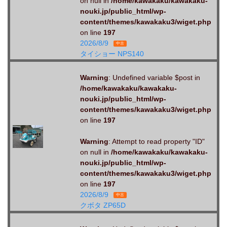
on null in
/home/kawakaku/kawakaku-
nouki.jp/public_html/wp-
content/themes/kawakaku3/wiget.php
on line
197
2026/8/9
中古
タイショー NPS140
Warning
: Undefined variable $post in
/home/kawakaku/kawakaku-
nouki.jp/public_html/wp-
content/themes/kawakaku3/wiget.php
on line
197
Warning
: Attempt to read property "ID"
on null in
/home/kawakaku/kawakaku-
nouki.jp/public_html/wp-
content/themes/kawakaku3/wiget.php
on line
197
2026/8/9
中古
クボタ ZP65D