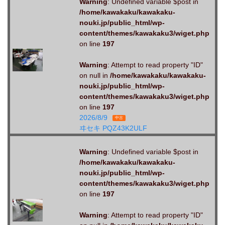
Warning
: Undefined variable $post in
/home/kawakaku/kawakaku-
nouki.jp/public_html/wp-
content/themes/kawakaku3/wiget.php
on line
197
Warning
: Attempt to read property "ID"
on null in
/home/kawakaku/kawakaku-
nouki.jp/public_html/wp-
content/themes/kawakaku3/wiget.php
on line
197
2026/8/9
中古
ヰセキ PQZ43K2ULF
Warning
: Undefined variable $post in
/home/kawakaku/kawakaku-
nouki.jp/public_html/wp-
content/themes/kawakaku3/wiget.php
on line
197
Warning
: Attempt to read property "ID"