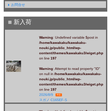
お問合せ
Warning
: Undefined variable $post in
/home/kawakaku/kawakaku-
nouki.jp/public_html/wp-
content/themes/kawakaku3/wiget.php
on line
197
Warning
: Attempt to read property "ID"
on null in
/home/kawakaku/kawakaku-
nouki.jp/public_html/wp-
content/themes/kawakaku3/wiget.php
on line
197
2026/8/9
中古
スガノ C165EF-S