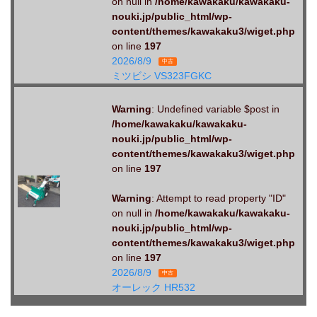
on null in
/home/kawakaku/kawakaku-
nouki.jp/public_html/wp-
content/themes/kawakaku3/wiget.php
on line
197
2026/8/9
中古
ミツビシ VS323FGKC
Warning
: Undefined variable $post in
/home/kawakaku/kawakaku-
nouki.jp/public_html/wp-
content/themes/kawakaku3/wiget.php
on line
197
Warning
: Attempt to read property "ID"
on null in
/home/kawakaku/kawakaku-
nouki.jp/public_html/wp-
content/themes/kawakaku3/wiget.php
on line
197
2026/8/9
中古
オーレック HR532