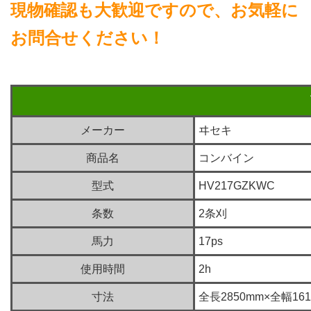
現物確認も大歓迎ですので、お気軽に
お問合せください！
メーカー
ヰセキ
商品名
コンバイン
型式
HV217GZKWC
条数
2条刈
馬力
17ps
使用時間
2h
寸法
全長2850mm×全幅161