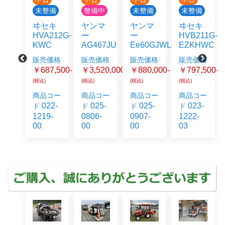
整備
未整備
整備中
未整備
未整備
タ
ヰセキ
ヤンマ
ヤンマ
ヰセキ
N214GLW
HVA212G-
ー
ー
HVB211G-
KWC
AG467JU
Ee60GJWLS
EZKHWC
価格
販売価格
販売価格
販売価格
販売価格
243,000-
￥687,500-
￥3,520,000-
￥880,000-
￥797,500-
(税込)
(税込)
(税込)
(税込)
コー
商品コー
商品コー
商品コー
商品コー
2-
022-
025-
025-
023-
ド
ド
ド
ド
6-
1219-
0806-
0907-
1222-
00
00
00
03