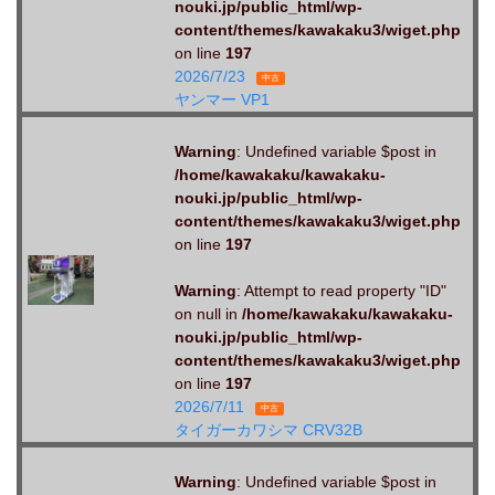
nouki.jp/public_html/wp-
content/themes/kawakaku3/wiget.php
on line
197
2026/7/23
中古
ヤンマー VP1
Warning
: Undefined variable $post in
/home/kawakaku/kawakaku-
nouki.jp/public_html/wp-
content/themes/kawakaku3/wiget.php
on line
197
Warning
: Attempt to read property "ID"
on null in
/home/kawakaku/kawakaku-
nouki.jp/public_html/wp-
content/themes/kawakaku3/wiget.php
on line
197
2026/7/11
中古
タイガーカワシマ CRV32B
Warning
: Undefined variable $post in