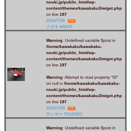
nouki.jp/public_html/wp-
content/themes/kawakaku3/wiget.php
on line
197
2026/7/28
中古
クボタ KRA75
Warning
: Undefined variable $post in
/home/kawakaku/kawakaku-
nouki.jp/public_html/wp-
content/themes/kawakaku3/wiget.php
on line
197
Warning
: Attempt to read property "ID"
on null in
/home/kawakaku/kawakaku-
nouki.jp/public_html/wp-
content/themes/kawakaku3/wiget.php
on line
197
2026/7/28
中古
ヤンマー TG162DC
Warning
: Undefined variable $post in