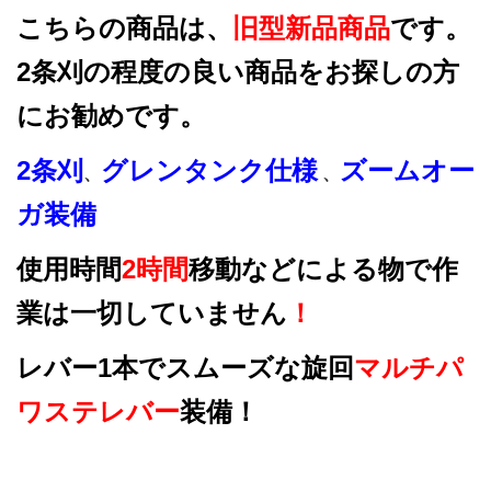
こちらの商品は、
旧型新品商品
です。
2条刈の程度の良い商品をお探しの方
にお勧めです。
2条刈
グレンタンク仕様
ズームオー
、
、
ガ装備
使用時間
2時間
移動などによる物で作
業は一切していません
！
レバー1本でスムーズな旋回
マルチパ
ワステレバー
装備！