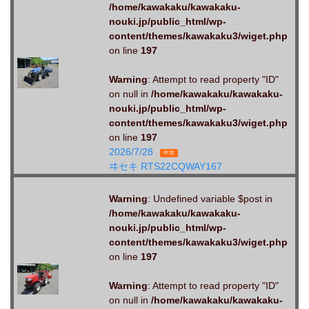
/home/kawakaku/kawakaku-
nouki.jp/public_html/wp-
content/themes/kawakaku3/wiget.php
on line
197
Warning
: Attempt to read property "ID"
on null in
/home/kawakaku/kawakaku-
nouki.jp/public_html/wp-
content/themes/kawakaku3/wiget.php
on line
197
2026/7/28
中古
ヰセキ RTS22CQWAY167
Warning
: Undefined variable $post in
/home/kawakaku/kawakaku-
nouki.jp/public_html/wp-
content/themes/kawakaku3/wiget.php
on line
197
Warning
: Attempt to read property "ID"
on null in
/home/kawakaku/kawakaku-