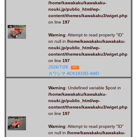
/home/kawakaku/kawakaku-
nouki.jp/public_html/wp-
content/themes/kawakaku3/wiget.php
on line
197
Warning
: Attempt to read property "ID"
on null in
/home/kawakaku/kawakaku-
nouki.jp/public_html/wp-
content/themes/kawakaku3/wiget.php
on line
197
2026/7/28
中古
カワシマ ACK1810D-4WD
Warning
: Undefined variable $post in
/home/kawakaku/kawakaku-
nouki.jp/public_html/wp-
content/themes/kawakaku3/wiget.php
on line
197
Warning
: Attempt to read property "ID"
on null in
/home/kawakaku/kawakaku-