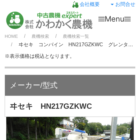
会社概要
お問合せ
Menu
HOME
農機検索
農機検索一覧
ヰセキ コンバイン HN217GZKWC グレンタンク
※表示価格は税込となります。
メーカー/型式
ヰセキ HN217GZKWC