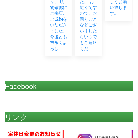
り、 現
た。 お
しくお願
物確認に
近くです
い致しま
ご来店、
ので、お
す。
ご成約を
困りごと
いただき
などござ
ました。
いました
今後とも
らいつで
末永くよ
もご連絡
ろし
くだ
Facebook
リンク