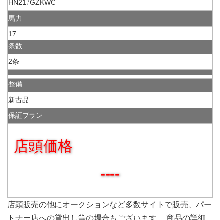
HN217GZKWC
馬力
17
条数
2条
整備
新古品
保証プラン
店頭価格
----
店頭販売の他にオークションなど多数サイトで販売、パー
トナー店への貸出し等の場合もございます。 商品の詳細