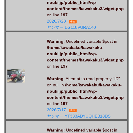
nouki.jp/public_html/wp-
content/themes/kawakaku3/wiget.php
on line
197
2026/7/28
中古
ヤンマー EG118VURA140
Warning
: Undefined variable $post in
/home/kawakaku/kawakaku-
nouki.jp/public_html/wp-
content/themes/kawakaku3/wiget.php
on line
197
Warning
: Attempt to read property "ID"
on null in
/home/kawakaku/kawakaku-
nouki.jp/public_html/wp-
content/themes/kawakaku3/wiget.php
on line
197
2026/7/17
中古
ヤンマー YT333ADYUQHEB18DS
Warning
: Undefined variable $post in