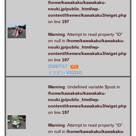
/home/kawakaku/kawakaku-
nouki.jp/public_html/wp-
content/themes/kawakaku3/wiget.php
on line
197
Warning
: Attempt to read property "ID"
on null in
/home/kawakaku/kawakaku-
nouki.jp/public_html/wp-
content/themes/kawakaku3/wiget.php
on line
197
2026/7/17
中古
ミツビシ VS231G
Warning
: Undefined variable $post in
/home/kawakaku/kawakaku-
nouki.jp/public_html/wp-
content/themes/kawakaku3/wiget.php
on line
197
Warning
: Attempt to read property "ID"
on null in
/home/kawakaku/kawakaku-