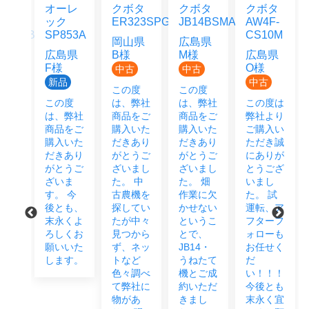
ッ
オーレ
クボタ
クボタ
クボタ
ック
ER323SPGMW
JB14BSMAGRS12J
AW4F-
55HFB
SP853A
CS10M
岡山県
広島県
県
広島県
B様
M様
広島県
F様
O様
中古
中古
品
新品
中古
この度
この度
度
この度
は、弊社
は、弊社
この度は
弊社
は、弊社
商品をご
商品をご
弊社より
をご
商品をご
購入いた
購入いた
ご購入い
頂き
購入いた
だきあり
だきあり
ただき誠
あり
だきあり
がとうご
がとうご
にありが
うご
がとうご
ざいまし
ざいまし
とうござ
まし
ざいま
た。 中
た。 畑
いまし
 今
す。 今
古農機を
作業に欠
た。 試
も末
後とも、
探してい
かせない
運転、ア
宜し
末永くよ
たが中々
というこ
フターフ
願い
ろしくお
見つから
とで、
ォローも
ま
願いいた
ず、ネッ
JB14・
お任せく
します。
トなど
うねたて
だ
色々調べ
機とご成
い！！！
て弊社に
約いただ
今後とも
物があ
きまし
末永く宜