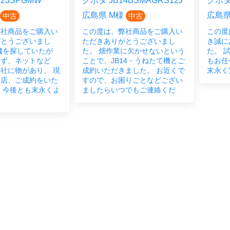
23SPGMW
クボタ JB14BSMAGRS12J
クボタ 
広島県 M様
広島県
中古
中古
弊社商品をご購入い
この度は、弊社商品をご購入い
この度
がとうございまし
ただきありがとうございまし
き誠に
機を探していたが
た。 畑作業に欠かせないという
た。 
らず、ネットなど
ことで、JB14・うねたて機とご
もお任
社に物があり、 現
成約いただきました。 お近くで
末永く
来店、ご成約をいた
すので、お困りごとなどござい
 今後とも末永くよ
ましたらいつでもご連絡くだ