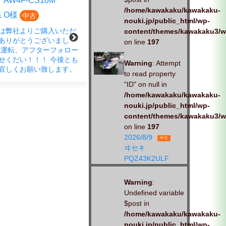
AW4F-CS10M
クボタ EP4DF-CS
/home/kawakaku/kawakaku-
 O様
広島県 S様
中古
中古
nouki.jp/public_html/wp-
は弊社よりご購入いただ
この度は、弊社商品をご購入い
content/themes/kawakaku3/w
ありがとうございまし
ただきありがとうございまし
on line
197
試運転、アフターフォロー
た。 春の蔵出し市にご来店さ
せくだい！！！ 今後とも
れ、ご成約いただきました。
Warning
: Attempt
宜しくお願い致します。
「試運転もお願いします」とお
to read property
声がけいただきました。 しっか
"ID" on null in
りと、対応させていただきま
/home/kawakaku/kawakaku-
す。お
nouki.jp/public_html/wp-
content/themes/kawakaku3/w
on line
197
2026/8/9
中古
ヰセキ
PQZ43K2ULF
Warning
:
Undefined variable
$post in
/home/kawakaku/kawakaku-
nouki.jp/public_html/wp-