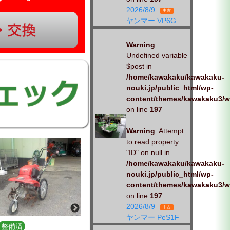
2026/8/9
中古
ヤンマー VP6G
Warning
:
Undefined variable
$post in
/home/kawakaku/kawakaku-
nouki.jp/public_html/wp-
content/themes/kawakaku3/w
on line
197
Warning
: Attempt
to read property
"ID" on null in
/home/kawakaku/kawakaku-
nouki.jp/public_html/wp-
content/themes/kawakaku3/w
on line
197
2026/8/9
中古
ヤンマー PeS1F
整備済
中古
未整備