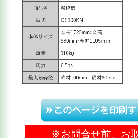
商品名
粉砕機
型式
CS100KN
全長1720mm×全高
本体サイズ
580mm×全幅1105ｍｍ
重量
110kg
馬力
6.5ps
最大粉砕径
軟材100mm 硬材80mm
※お問合せ前、お