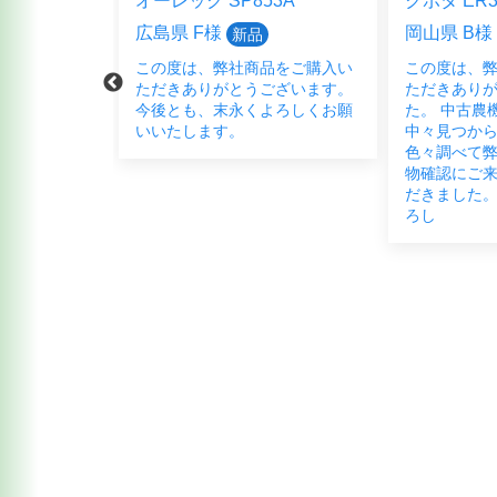
5HFB
オーレック SP853A
クボタ ER3
広島県 F様
岡山県 B様
新品
品をご購入頂
この度は、弊社商品をご購入い
この度は、
ございまし
ただきありがとうございます。
ただきあり
く宜しくお願
今後とも、末永くよろしくお願
た。 中古農
いいたします。
中々見つか
色々調べて弊
物確認にご
だきました。
ろし