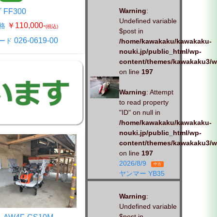
Warning
:
FF300
タカキタ SC200
Undefined variable
￥110,000-
￥440,000-
格
販売価格
(税込)
(税込)
$post in
026-0619-00
026-0516-01
ード
商品コード
/home/kawakaku/kawakaku-
nouki.jp/public_html/wp-
content/themes/kawakaku3/w
on line
197
Warning
: Attempt
to read property
"ID" on null in
/home/kawakaku/kawakaku-
nouki.jp/public_html/wp-
content/themes/kawakaku3/w
on line
197
2026/8/9
中古
ヤンマー YB35
Warning
:
Undefined variable
$post in