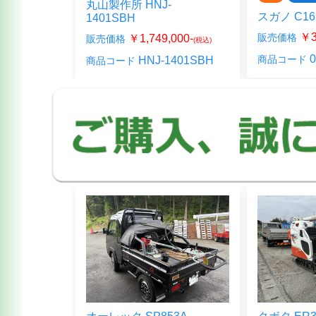
丸山製作所 HNJ-
スガノ C16
1401SBH
00-
￥3
販売価格
￥1,749,000-
販売価格
(税込)
(税込)
609-00
0
商品コード
HNJ-1401SBH
商品コード