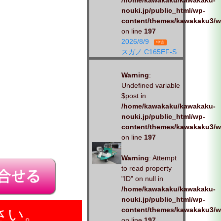
/home/kawakaku/kawakaku-
nouki.jp/public_html/wp-
content/themes/kawakaku3/w
on line
197
2026/8/9
中古
スガノ C165EF-S
Warning
:
Undefined variable
$post in
/home/kawakaku/kawakaku-
nouki.jp/public_html/wp-
content/themes/kawakaku3/w
on line
197
Warning
: Attempt
to read property
"ID" on null in
/home/kawakaku/kawakaku-
nouki.jp/public_html/wp-
content/themes/kawakaku3/w
さい。
on line
197