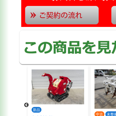
新品
中古
未整