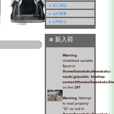
安心保証
会社概要
お問合せ
Warning
:
Undefined variable
$post in
/home/kawakaku/kawakaku-
nouki.jp/public_html/wp-
content/themes/kawakaku3/w
on line
197
Warning
: Attempt
to read property
"ID" on null in