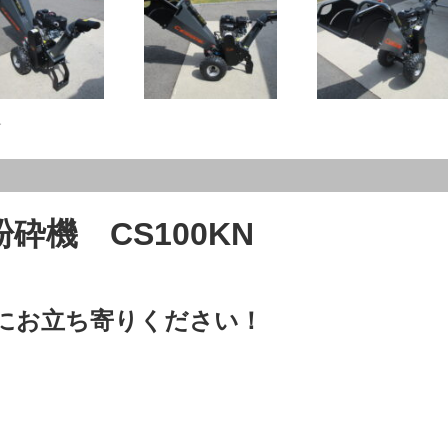
す
機 CS100KN
にお立ち寄りください！