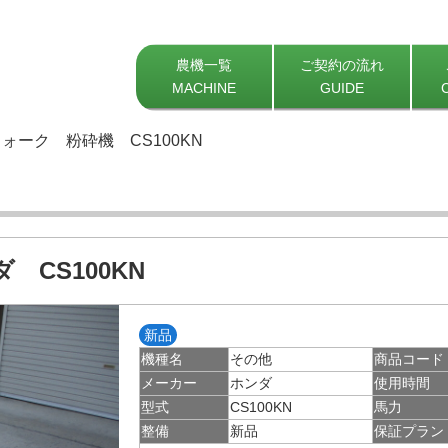
農機一覧
ご契約の流れ
MACHINE
GUIDE
ォーク 粉砕機 CS100KN
 CS100KN
新品
機種名
その他
商品コード
メーカー
ホンダ
使用時間
型式
CS100KN
馬力
整備
新品
保証プラン