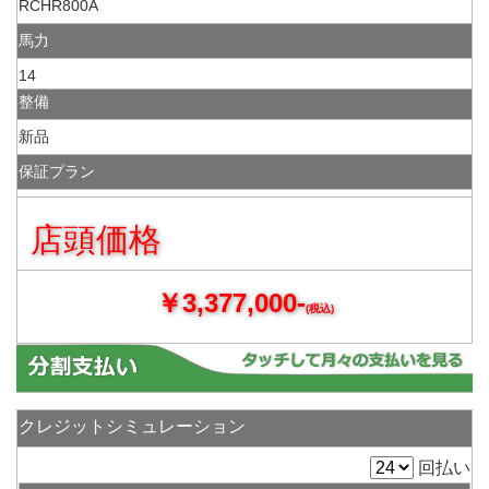
RCHR800A
馬力
14
整備
新品
保証プラン
店頭価格
￥3,377,000-
(税込)
クレジットシミュレーション
回払い