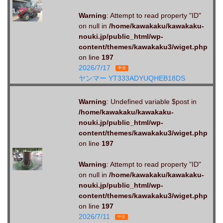
Warning
: Attempt to read property "ID"
on null in
/home/kawakaku/kawakaku-
nouki.jp/public_html/wp-
content/themes/kawakaku3/wiget.php
on line
197
2026/7/17
中古
ヤンマー YT333ADYUQHEB18DS
Warning
: Undefined variable $post in
/home/kawakaku/kawakaku-
nouki.jp/public_html/wp-
content/themes/kawakaku3/wiget.php
on line
197
Warning
: Attempt to read property "ID"
on null in
/home/kawakaku/kawakaku-
nouki.jp/public_html/wp-
content/themes/kawakaku3/wiget.php
on line
197
2026/7/11
中古