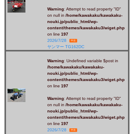
Warning
: Attempt to read property "ID"
on null in
/home/kawakaku/kawakaku-
nouki.jp/public_html/wp-
content/themes/kawakaku3/wiget.php
on line
197
2026/7/28
中古
ヤンマー TG162DC
Warning
: Undefined variable $post in
/home/kawakaku/kawakaku-
nouki.jp/public_html/wp-
content/themes/kawakaku3/wiget.php
on line
197
Warning
: Attempt to read property "ID"
on null in
/home/kawakaku/kawakaku-
nouki.jp/public_html/wp-
content/themes/kawakaku3/wiget.php
on line
197
2026/7/28
中古