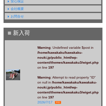
安心保証
会社概要
お問合せ
Warning
: Undefined variable $post in
/home/kawakaku/kawakaku-
nouki.jp/public_html/wp-
content/themes/kawakaku3/wiget.php
on line
197
Warning
: Attempt to read property "ID"
on null in
/home/kawakaku/kawakaku-
nouki.jp/public_html/wp-
content/themes/kawakaku3/wiget.php
on line
197
2026/7/17
中古