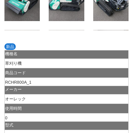
新品
機種名
草刈り機
商品コード
RCHR800A_1
メーカー
オーレック
使用時間
0
型式