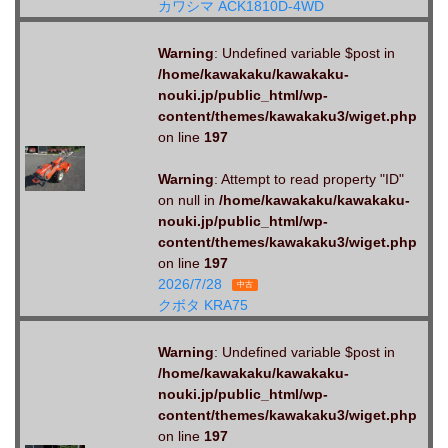
カワシマ ACK1810D-4WD
Warning
: Undefined variable $post in
/home/kawakaku/kawakaku-
nouki.jp/public_html/wp-
content/themes/kawakaku3/wiget.php
on line
197
Warning
: Attempt to read property "ID"
on null in
/home/kawakaku/kawakaku-
nouki.jp/public_html/wp-
content/themes/kawakaku3/wiget.php
on line
197
2026/7/28
中古
クボタ KRA75
Warning
: Undefined variable $post in
/home/kawakaku/kawakaku-
nouki.jp/public_html/wp-
content/themes/kawakaku3/wiget.php
on line
197