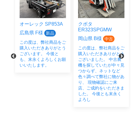
オーレック SP853A
クボタ
ER323SPGMW
広島県 F様
新品
岡山県 B様
中古
この度は、弊社商品をご
をご
購入いただきありがとう
この度は、弊社商品をご
とう
ございます。 今後と
購入いただきありがとう
後と
も、末永くよろしくお願
ございました。 中古農
い致
いいたします。
機を探していたが中々見
つからず、ネットなど
色々調べて弊社に物があ
り、 現物確認にご来
店、ご成約をいただきま
した。 今後とも末永く
よろし