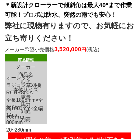
＊新設計クローラーで傾斜角は最大40°まで作業
可能！プロポは防水、突然の雨でも安心！
弊社に現物有りますので、お気軽にお
立ち寄りください！
3,520,000
メーカー希望小売価格
円
(税込)
商品情報
メーカー
商品名
オーレック
型式
ラジコン草刈機
本体サイズ
RCHR800A
重量
全長1895mm×全
馬力
348kg
高1000mm×全幅
刈幅
14ps
700ｍｍ
刈高
800mm
20~280mm