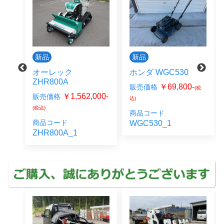
新品
新品
ム
オーレック
ホンダ WGC530
ZHR800A
￥69,800-
販売価格
(税
00-
￥1,562,000-
販売価格
込)
(税込)
商品コード
商品コード
WGC530_1
6HC
ZHR800A_1