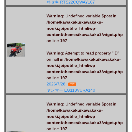
ヰセキ RTS22CQWAY167
Warning
: Undefined variable $post in
/home/kawakaku/kawakaku-
nouki.jp/public_html/wp-
content/themes/kawakaku3/wiget.php
on line
197
Warning
: Attempt to read property "ID"
on null in
/home/kawakaku/kawakaku-
nouki.jp/public_html/wp-
content/themes/kawakaku3/wiget.php
on line
197
2026/7/28
中古
ヤンマー EG118VURA140
Warning
: Undefined variable $post in
/home/kawakaku/kawakaku-
nouki.jp/public_html/wp-
content/themes/kawakaku3/wiget.php
on line
197