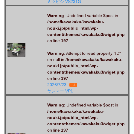
ミツビシ VS231G
Warning
: Undefined variable $post in
/home/kawakaku/kawakaku-
nouki.jp/public_html/wp-
content/themes/kawakaku3/wiget.php
on line
197
Warning
: Attempt to read property "ID"
on null in
/home/kawakaku/kawakaku-
nouki.jp/public_html/wp-
content/themes/kawakaku3/wiget.php
on line
197
2026/7/23
中古
ヤンマー VP1
Warning
: Undefined variable $post in
/home/kawakaku/kawakaku-
nouki.jp/public_html/wp-
content/themes/kawakaku3/wiget.php
on line
197