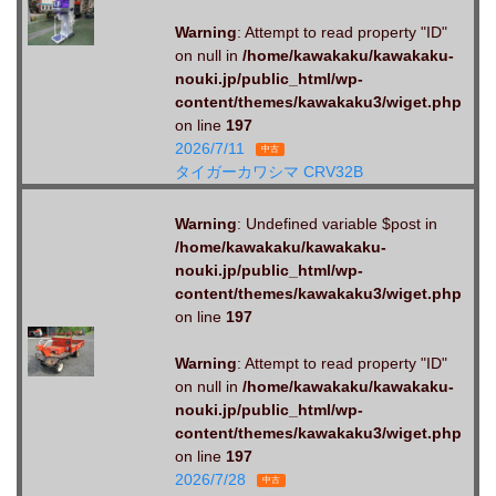
Warning
: Attempt to read property "ID"
on null in
/home/kawakaku/kawakaku-
nouki.jp/public_html/wp-
content/themes/kawakaku3/wiget.php
on line
197
2026/7/11
中古
タイガーカワシマ CRV32B
Warning
: Undefined variable $post in
/home/kawakaku/kawakaku-
nouki.jp/public_html/wp-
content/themes/kawakaku3/wiget.php
on line
197
Warning
: Attempt to read property "ID"
on null in
/home/kawakaku/kawakaku-
nouki.jp/public_html/wp-
content/themes/kawakaku3/wiget.php
on line
197
2026/7/28
中古