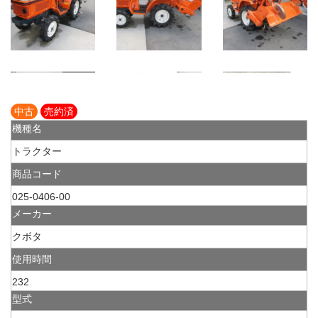
中古
売約済
機種名
トラクター
商品コード
025-0406-00
メーカー
クボタ
使用時間
232
型式