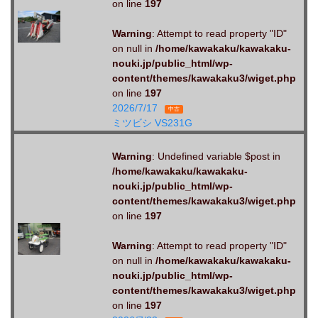
on line
197
Warning
: Attempt to read property "ID"
on null in
/home/kawakaku/kawakaku-
nouki.jp/public_html/wp-
content/themes/kawakaku3/wiget.php
on line
197
2026/7/17
中古
ミツビシ VS231G
Warning
: Undefined variable $post in
/home/kawakaku/kawakaku-
nouki.jp/public_html/wp-
content/themes/kawakaku3/wiget.php
on line
197
Warning
: Attempt to read property "ID"
on null in
/home/kawakaku/kawakaku-
nouki.jp/public_html/wp-
content/themes/kawakaku3/wiget.php
on line
197