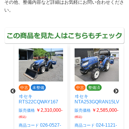
その他、整備内容など詳細はお気軽にお問い合わせくださ
い。
中古
未整備
中古
整備済
ヰセキ
ヰセキ
RTS22CQWAY167
NTA253GQRAN15LV
0-
(税
￥2,310,000-
￥2,585,000-
販売価格
販売価格
(税込)
(税込)
27-
026-0527-
024-1121-
商品コード
商品コード