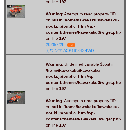
on line
197
Warning
: Attempt to read property "ID"
on null in
/home/kawakaku/kawakaku-
nouki.jp/public_html/wp-
content/themes/kawakaku3/wiget.php
on line
197
2026/7/28
中古
カワシマ ACK1810D-4WD
Warning
: Undefined variable $post in
/home/kawakaku/kawakaku-
nouki.jp/public_html/wp-
content/themes/kawakaku3/wiget.php
on line
197
Warning
: Attempt to read property "ID"
on null in
/home/kawakaku/kawakaku-
nouki.jp/public_html/wp-
content/themes/kawakaku3/wiget.php
on line
197