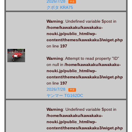
2026/7/28
中古
クボタ KRA75
Warning
: Undefined variable $post in
/home/kawakaku/kawakaku-
nouki.jp/public_html/wp-
content/themes/kawakaku3/wiget.php
on line
197
Warning
: Attempt to read property "ID"
on null in
/home/kawakaku/kawakaku-
nouki.jp/public_html/wp-
content/themes/kawakaku3/wiget.php
on line
197
2026/7/28
中古
ヤンマー TG162DC
Warning
: Undefined variable $post in
/home/kawakaku/kawakaku-
nouki.jp/public_html/wp-
content/themes/kawakaku3/wiget.php