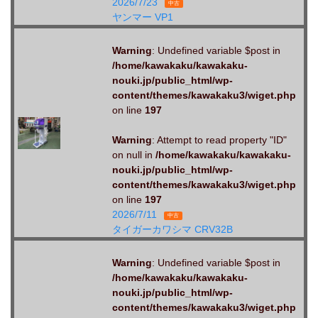
2026/7/23
中古
ヤンマー VP1
Warning
: Undefined variable $post in
/home/kawakaku/kawakaku-
nouki.jp/public_html/wp-
content/themes/kawakaku3/wiget.php
on line
197
Warning
: Attempt to read property "ID"
on null in
/home/kawakaku/kawakaku-
nouki.jp/public_html/wp-
content/themes/kawakaku3/wiget.php
on line
197
2026/7/11
中古
タイガーカワシマ CRV32B
Warning
: Undefined variable $post in
/home/kawakaku/kawakaku-
nouki.jp/public_html/wp-
content/themes/kawakaku3/wiget.php