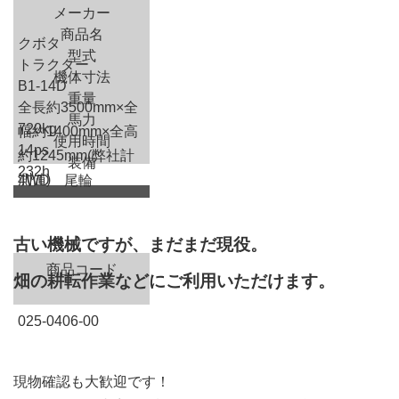
メーカー
商品名
クボタ
型式
トラクター
機体寸法
B1-14D
重量
全長約3500mm×全
馬力
720kg
幅約1400mm×全高
使用時間
14ps
約1245mm(弊社計
装備
232h
測値)
4WD 尾輪
古い機械ですが、まだまだ現役。
商品コード
畑の耕転作業などにご利用いただけます。
025-0406-00
現物確認も大歓迎です！