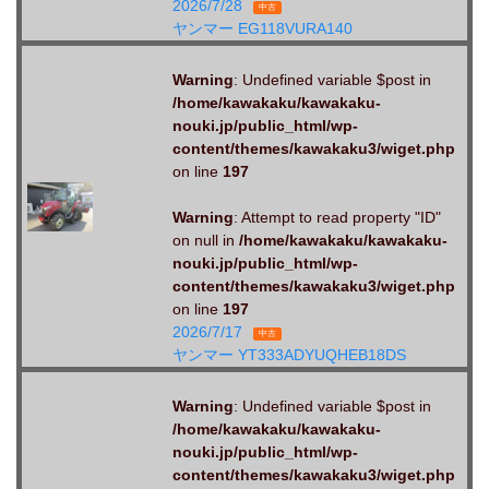
2026/7/28
中古
ヤンマー EG118VURA140
Warning
: Undefined variable $post in
/home/kawakaku/kawakaku-
nouki.jp/public_html/wp-
content/themes/kawakaku3/wiget.php
on line
197
Warning
: Attempt to read property "ID"
on null in
/home/kawakaku/kawakaku-
nouki.jp/public_html/wp-
content/themes/kawakaku3/wiget.php
on line
197
2026/7/17
中古
ヤンマー YT333ADYUQHEB18DS
Warning
: Undefined variable $post in
/home/kawakaku/kawakaku-
nouki.jp/public_html/wp-
content/themes/kawakaku3/wiget.php