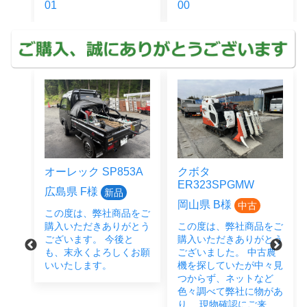
01
00
オーレック SP853A
クボタ
ER323SPGMW
広島県 F様
新品
岡山県 B様
中古
この度は、弊社商品をご
をご
購入いただきありがとう
この度は、弊社商品をご
とう
ございます。 今後と
購入いただきありがとう
後と
も、末永くよろしくお願
ございました。 中古農
い致
いいたします。
機を探していたが中々見
つからず、ネットなど
色々調べて弊社に物があ
り、 現物確認にご来