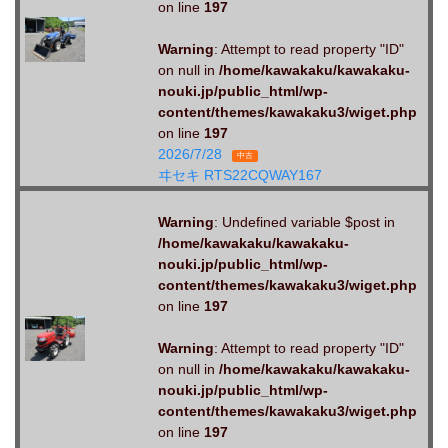
on line
197
Warning
: Attempt to read property "ID"
on null in
/home/kawakaku/kawakaku-
nouki.jp/public_html/wp-
content/themes/kawakaku3/wiget.php
on line
197
2026/7/28
中古
ヰセキ RTS22CQWAY167
Warning
: Undefined variable $post in
/home/kawakaku/kawakaku-
nouki.jp/public_html/wp-
content/themes/kawakaku3/wiget.php
on line
197
Warning
: Attempt to read property "ID"
on null in
/home/kawakaku/kawakaku-
nouki.jp/public_html/wp-
content/themes/kawakaku3/wiget.php
on line
197