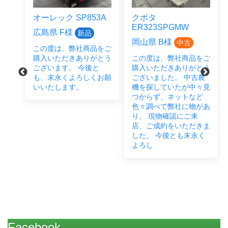
オーレック SP853A
クボタ
ER323SPGMW
広島県 F様
新品
岡山県 B様
中古
この度は、弊社商品をご
をご
購入いただきありがとう
この度は、弊社商品をご
とう
ございます。 今後と
購入いただきありがとう
後と
も、末永くよろしくお願
ございました。 中古農
い致
いいたします。
機を探していたが中々見
つからず、ネットなど
色々調べて弊社に物があ
り、 現物確認にご来
店、ご成約をいただきま
した。 今後とも末永く
よろし
Facebook