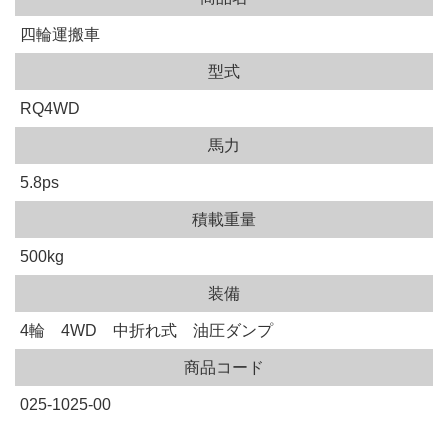
四輪運搬車
型式
RQ4WD
馬力
5.8ps
積載重量
500kg
装備
4輪 4WD 中折れ式 油圧ダンプ
商品コード
025-1025-00