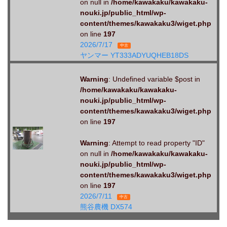
on null in
/home/kawakaku/kawakaku-
nouki.jp/public_html/wp-
content/themes/kawakaku3/wiget.php
on line
197
2026/7/17
中古
ヤンマー YT333ADYUQHEB18DS
Warning
: Undefined variable $post in
/home/kawakaku/kawakaku-
nouki.jp/public_html/wp-
content/themes/kawakaku3/wiget.php
on line
197
Warning
: Attempt to read property "ID"
on null in
/home/kawakaku/kawakaku-
nouki.jp/public_html/wp-
content/themes/kawakaku3/wiget.php
on line
197
2026/7/11
中古
熊谷農機 DX574