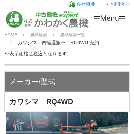
会社概要
お問合せ
Menu
HOME
農機検索
農機検索一覧
カワシマ 四輪運搬車 RQ4WD 売約
※表示価格は税込となります。
メーカー/型式
カワシマ RQ4WD