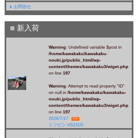
お問合せ
Warning
: Undefined variable $post in
/home/kawakaku/kawakaku-
nouki.jp/public_html/wp-
content/themes/kawakaku3/wiget.php
on line
197
Warning
: Attempt to read property "ID"
on null in
/home/kawakaku/kawakaku-
nouki.jp/public_html/wp-
content/themes/kawakaku3/wiget.php
on line
197
2026/7/17
中古
ミツビシ VS231G