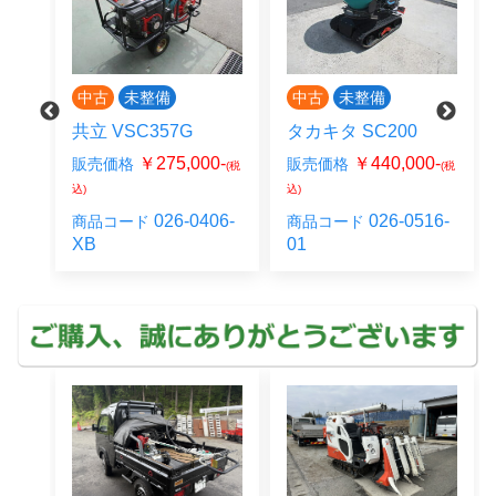
中古
未整備
中古
未整備
共立 VSC357G
タカキタ SC200
0-
￥275,000-
￥440,000-
販売価格
販売価格
(税
(税
(税
込)
込)
20-
026-0406-
026-0516-
商品コード
商品コード
XB
01