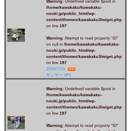
Warning
: Undefined variable $post in
/home/kawakaku/kawakaku-
nouki.jp/public_html/wp-
content/themes/kawakaku3/wiget.php
on line
197
Warning
: Attempt to read property "ID"
on null in
/home/kawakaku/kawakaku-
nouki.jp/public_html/wp-
content/themes/kawakaku3/wiget.php
on line
197
2026/7/23
中古
ヤンマー VP1
Warning
: Undefined variable $post in
/home/kawakaku/kawakaku-
nouki.jp/public_html/wp-
content/themes/kawakaku3/wiget.php
on line
197
Warning
: Attempt to read property "ID"