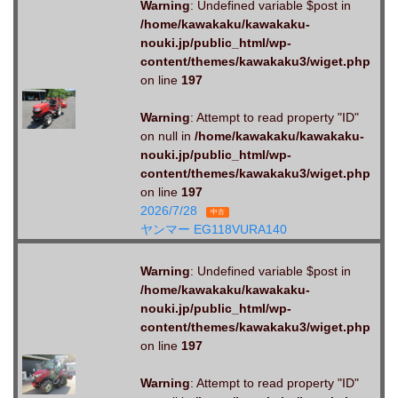
Warning
: Undefined variable $post in
/home/kawakaku/kawakaku-
nouki.jp/public_html/wp-
content/themes/kawakaku3/wiget.php
on line
197
Warning
: Attempt to read property "ID"
on null in
/home/kawakaku/kawakaku-
nouki.jp/public_html/wp-
content/themes/kawakaku3/wiget.php
on line
197
2026/7/28
中古
ヤンマー EG118VURA140
Warning
: Undefined variable $post in
/home/kawakaku/kawakaku-
nouki.jp/public_html/wp-
content/themes/kawakaku3/wiget.php
on line
197
Warning
: Attempt to read property "ID"