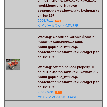
on null in
/home/kawakaku/kawakaku-
nouki.jp/public_html/wp-
content/themes/kawakaku3/wiget.php
on line
197
2026/7/11
中古
タイガーカワシマ CRV32B
Warning
: Undefined variable $post in
/home/kawakaku/kawakaku-
nouki.jp/public_html/wp-
content/themes/kawakaku3/wiget.php
on line
197
Warning
: Attempt to read property "ID"
on null in
/home/kawakaku/kawakaku-
nouki.jp/public_html/wp-
content/themes/kawakaku3/wiget.php
on line
197
2026/7/28
中古
カワシマ ACK1810D-4WD