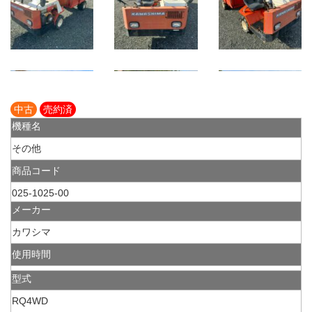
中古
売約済
機種名
その他
商品コード
025-1025-00
メーカー
カワシマ
使用時間
型式
RQ4WD