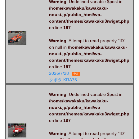
Warning
: Undefined variable $post in
/home/kawakaku/kawakaku-
nouki.jp/public_html/wp-
content/themes/kawakaku3/wiget.php
on line
197
Warning
: Attempt to read property "ID"
on null in
/home/kawakaku/kawakaku-
nouki.jp/public_html/wp-
content/themes/kawakaku3/wiget.php
on line
197
2026/7/28
中古
クボタ KRA75
Warning
: Undefined variable $post in
/home/kawakaku/kawakaku-
nouki.jp/public_html/wp-
content/themes/kawakaku3/wiget.php
on line
197
Warning
: Attempt to read property "ID"