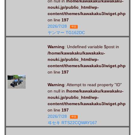
on null in
/home/kawakaku/kawakaku-
nouki.jp/public_html/wp-
content/themes/kawakaku3/wiget.php
on line
197
2026/7/28
中古
ヤンマー TG162DC
Warning
: Undefined variable $post in
/home/kawakaku/kawakaku-
nouki.jp/public_html/wp-
content/themes/kawakaku3/wiget.php
on line
197
Warning
: Attempt to read property "ID"
on null in
/home/kawakaku/kawakaku-
nouki.jp/public_html/wp-
content/themes/kawakaku3/wiget.php
on line
197
2026/7/28
中古
ヰセキ RTS22CQWAY167