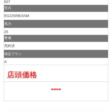
507
型式
EG225RB15SM
馬力
25
整備
売約済
保証プラン
A
店頭価格
----