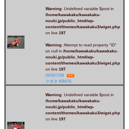
Warning
: Undefined variable $post in
/home/kawakaku/kawakaku-
nouki.jp/public_html/wp-
content/themes/kawakaku3/wiget.php
on line
197
Warning
: Attempt to read property "ID"
on null in
/home/kawakaku/kawakaku-
nouki.jp/public_html/wp-
content/themes/kawakaku3/wiget.php
on line
197
2026/7/28
中古
クボタ KRA75
Warning
: Undefined variable $post in
/home/kawakaku/kawakaku-
nouki.jp/public_html/wp-
content/themes/kawakaku3/wiget.php
on line
197