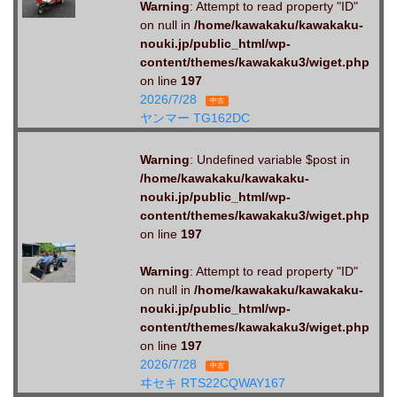
Warning
: Attempt to read property "ID"
on null in
/home/kawakaku/kawakaku-
nouki.jp/public_html/wp-
content/themes/kawakaku3/wiget.php
on line
197
2026/7/28
中古
ヤンマー TG162DC
Warning
: Undefined variable $post in
/home/kawakaku/kawakaku-
nouki.jp/public_html/wp-
content/themes/kawakaku3/wiget.php
on line
197
Warning
: Attempt to read property "ID"
on null in
/home/kawakaku/kawakaku-
nouki.jp/public_html/wp-
content/themes/kawakaku3/wiget.php
on line
197
2026/7/28
中古
ヰセキ RTS22CQWAY167