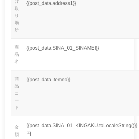
け
{{post_data.address1}}
取
り
場
所
商
{{post_data.SINA_01_SINAMEI}}
品
名
商
{{post_data.itemno}}
品
コ
ー
ド
{{post_data.SINA_01_KINGAKU.toLocaleString()}}
金
円
額