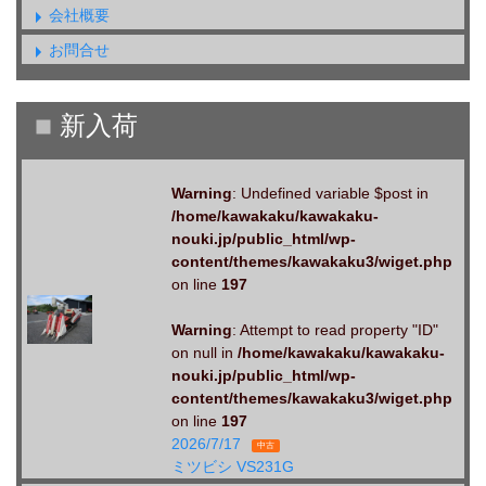
会社概要
お問合せ
Warning
: Undefined variable $post in
/home/kawakaku/kawakaku-
nouki.jp/public_html/wp-
content/themes/kawakaku3/wiget.php
on line
197
Warning
: Attempt to read property "ID"
on null in
/home/kawakaku/kawakaku-
nouki.jp/public_html/wp-
content/themes/kawakaku3/wiget.php
on line
197
2026/7/17
中古
ミツビシ VS231G