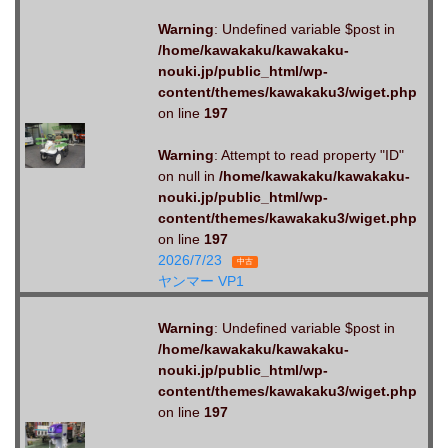
Warning
: Undefined variable $post in
/home/kawakaku/kawakaku-
nouki.jp/public_html/wp-
content/themes/kawakaku3/wiget.php
on line
197
Warning
: Attempt to read property "ID"
on null in
/home/kawakaku/kawakaku-
nouki.jp/public_html/wp-
content/themes/kawakaku3/wiget.php
on line
197
2026/7/23
中古
ヤンマー VP1
Warning
: Undefined variable $post in
/home/kawakaku/kawakaku-
nouki.jp/public_html/wp-
content/themes/kawakaku3/wiget.php
on line
197