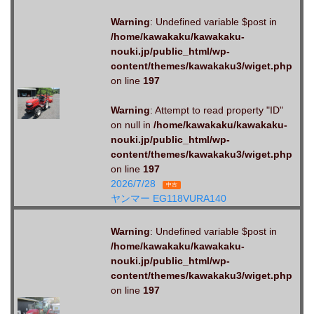
Warning
: Undefined variable $post in
/home/kawakaku/kawakaku-
nouki.jp/public_html/wp-
content/themes/kawakaku3/wiget.php
on line
197
Warning
: Attempt to read property "ID"
on null in
/home/kawakaku/kawakaku-
nouki.jp/public_html/wp-
content/themes/kawakaku3/wiget.php
on line
197
2026/7/28
中古
ヤンマー EG118VURA140
Warning
: Undefined variable $post in
/home/kawakaku/kawakaku-
nouki.jp/public_html/wp-
content/themes/kawakaku3/wiget.php
on line
197