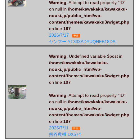
Warning
: Attempt to read property "ID"
on null in
/home/kawakaku/kawakaku-
nouki.jp/public_html/wp-
content/themes/kawakaku3/wiget.php
on line
197
2026/7/17
中古
ヤンマー YT333ADYUQHEB18DS
Warning
: Undefined variable $post in
/home/kawakaku/kawakaku-
nouki.jp/public_html/wp-
content/themes/kawakaku3/wiget.php
on line
197
Warning
: Attempt to read property "ID"
on null in
/home/kawakaku/kawakaku-
nouki.jp/public_html/wp-
content/themes/kawakaku3/wiget.php
on line
197
2026/7/11
中古
熊谷農機 DX574