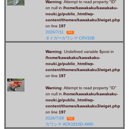
Warning
: Attempt to read property "ID"
on null in
/home/kawakaku/kawakaku-
nouki.jp/public_html/wp-
content/themes/kawakaku3/wiget.php
on line
197
2026/7/11
中古
タイガーカワシマ CRV32B
Warning
: Undefined variable $post in
/home/kawakaku/kawakaku-
nouki.jp/public_html/wp-
content/themes/kawakaku3/wiget.php
on line
197
Warning
: Attempt to read property "ID"
on null in
/home/kawakaku/kawakaku-
nouki.jp/public_html/wp-
content/themes/kawakaku3/wiget.php
on line
197
2026/7/28
中古
カワシマ ACK1810D-4WD